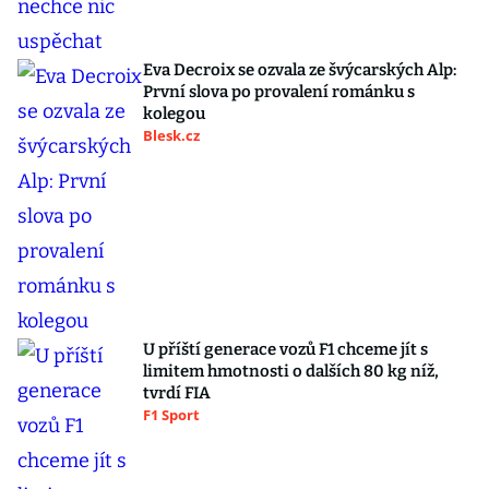
Eva Decroix se ozvala ze švýcarských Alp:
První slova po provalení románku s
kolegou
Blesk.cz
U příští generace vozů F1 chceme jít s
limitem hmotnosti o dalších 80 kg níž,
tvrdí FIA
F1 Sport