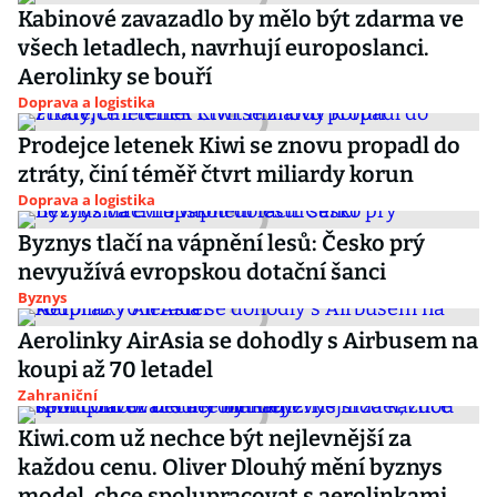
Kabinové zavazadlo by mělo být zdarma ve
všech letadlech, navrhují europoslanci.
Aerolinky se bouří
Doprava a logistika
Prodejce letenek Kiwi se znovu propadl do
ztráty, činí téměř čtvrt miliardy korun
Doprava a logistika
Byznys tlačí na vápnění lesů: Česko prý
nevyužívá evropskou dotační šanci
Byznys
Aerolinky AirAsia se dohodly s Airbusem na
koupi až 70 letadel
Zahraniční
Kiwi.com už nechce být nejlevnější za
každou cenu. Oliver Dlouhý mění byznys
model, chce spolupracovat s aerolinkami