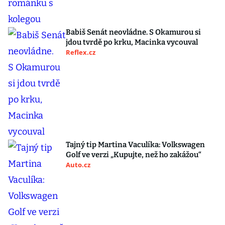
Babiš Senát neovládne. S Okamurou si
jdou tvrdě po krku, Macinka vycouval
Reflex.cz
Tajný tip Martina Vaculíka: Volkswagen
Golf ve verzi „Kupujte, než ho zakážou“
Auto.cz