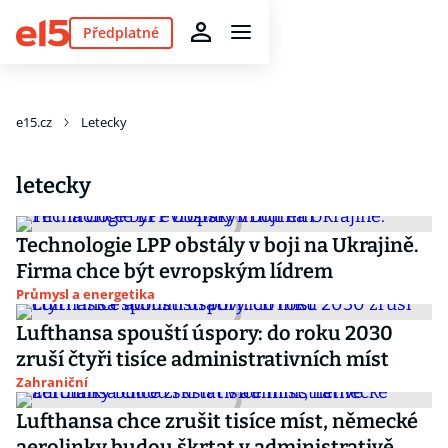
Předplatné
e15.cz
Letecky
letecky
Technologie LPP obstály v boji na Ukrajině.
Firma chce být evropským lídrem
Průmysl a energetika
Lufthansa spouští úspory: do roku 2030
zruší čtyři tisíce administrativních míst
Zahraniční
Lufthansa chce zrušit tisíce míst, německé
aerolinky budou škrtat v administrativě