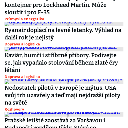
kontejner pro Lockheed Martin. Může
sloužit i pro F-35
Průmysl a energetika
Ryanair doplácí na levné letenky. Výhled na
další rok je nejistý
Doprava a logistika
Kaviár, humři i stříbrné příbory. Podívejte
se, jak vypadalo stolování během zlaté éry
létání
Doprava a logistika
Nedostatek pilotů v Evropě je mýtus. USA
svůj trh uzavřely a teď mají nejdražší piloty
na světě
Rozhovory
Pražské letiště zaostává za Varšavou i
Budapeští rozdílem třídy. Stává se