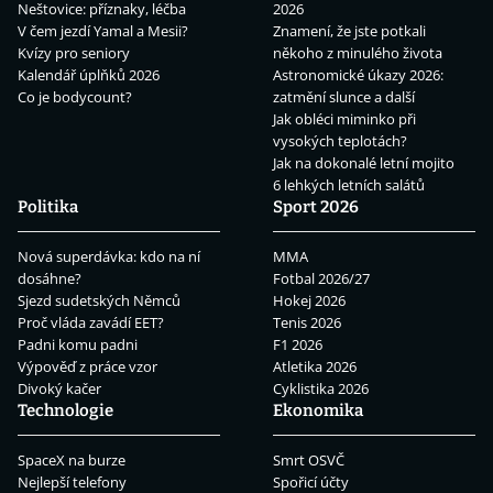
Neštovice: příznaky, léčba
2026
V čem jezdí Yamal a Mesii?
Znamení, že jste potkali
Kvízy pro seniory
někoho z minulého života
Kalendář úplňků 2026
Astronomické úkazy 2026:
Co je bodycount?
zatmění slunce a další
Jak obléci miminko při
vysokých teplotách?
Jak na dokonalé letní mojito
6 lehkých letních salátů
Politika
Sport 2026
Nová superdávka: kdo na ní
MMA
dosáhne?
Fotbal 2026/27
Sjezd sudetských Němců
Hokej 2026
Proč vláda zavádí EET?
Tenis 2026
Padni komu padni
F1 2026
Výpověď z práce vzor
Atletika 2026
Divoký kačer
Cyklistika 2026
Technologie
Ekonomika
SpaceX na burze
Smrt OSVČ
Nejlepší telefony
Spořicí účty