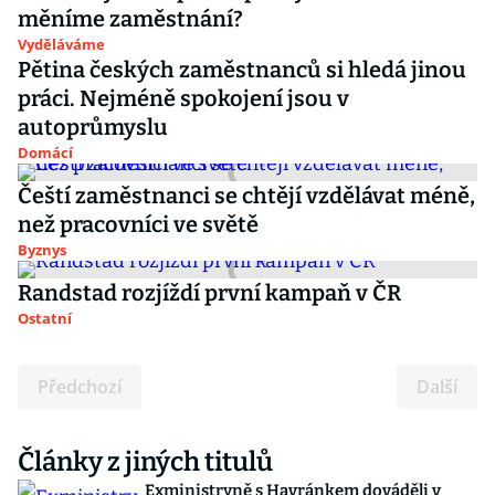
měníme zaměstnání?
Vyděláváme
Pětina českých zaměstnanců si hledá jinou
práci. Nejméně spokojení jsou v
autoprůmyslu
Domácí
Čeští zaměstnanci se chtějí vzdělávat méně,
než pracovníci ve světě
Byznys
Randstad rozjíždí první kampaň v ČR
Ostatní
Předchozí
Další
Články z jiných titulů
Exministryně s Havránkem dováděli v