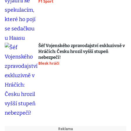
F1 Sport
Šéf Vojenského zpravodajství exkluzivně v
Hráčích: Česku hrozil vyšší stupeň
nebezpečí!
Blesk hráči