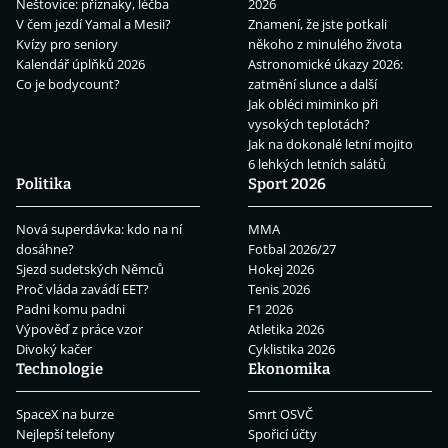
Neštovice: příznaky, léčba
2026
V čem jezdí Yamal a Mesii?
Znamení, že jste potkali
Kvízy pro seniory
někoho z minulého života
Kalendář úplňků 2026
Astronomické úkazy 2026:
Co je bodycount?
zatmění slunce a další
Jak obléci miminko při
vysokých teplotách?
Jak na dokonalé letní mojito
6 lehkých letních salátů
Politika
Sport 2026
Nová superdávka: kdo na ní
MMA
dosáhne?
Fotbal 2026/27
Sjezd sudetských Němců
Hokej 2026
Proč vláda zavádí EET?
Tenis 2026
Padni komu padni
F1 2026
Výpověď z práce vzor
Atletika 2026
Divoký kačer
Cyklistika 2026
Technologie
Ekonomika
SpaceX na burze
Smrt OSVČ
Nejlepší telefony
Spořicí účty