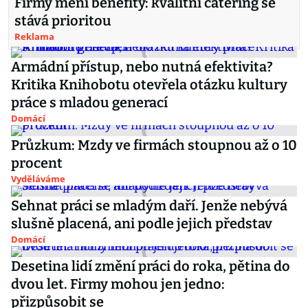
Firmy mění benefity: kvalitní catering se
stává prioritou
Reklama
Armádní přístup, nebo nutná efektivita?
Kritika Knihobotu otevřela otázku kultury
práce s mladou generací
Domácí
Průzkum: Mzdy ve firmách stoupnou až o 10
procent
Vyděláváme
Sehnat práci se mladým daří. Jenže nebývá
slušně placená, ani podle jejich představ
Domácí
Desetina lidí změní práci do roka, pětina do
dvou let. Firmy mohou jen jedno:
přizpůsobit se