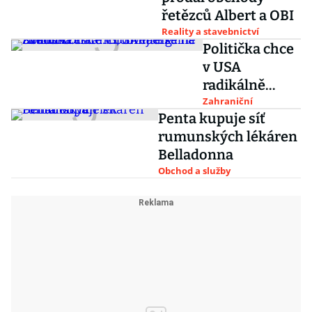
řetězců Albert a OBI
Reality a stavebnictví
Politička chce
v USA
radikálně
zdanit bohaté.
Zahraniční
Penta kupuje síť
Bloomberg:
rumunských lékáren
Kritici i
Belladonna
zastánci,
Obchod a služby
dívejte se na
Švédsko