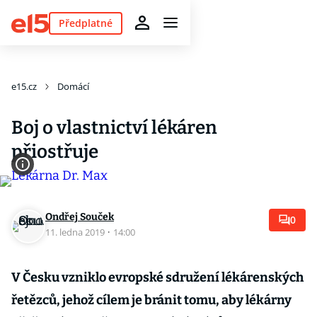
Předplatné
e15.cz
Domácí
Boj o vlastnictví lékáren
přiostřuje
Ondřej Souček
0
11. ledna 2019
·
14:00
V Česku vzniklo evropské sdružení lékárenských
řetězců, jehož cílem je bránit tomu, aby lékárny