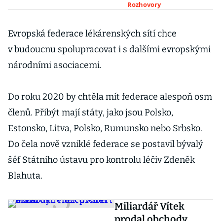
představoval
Rozhovory
Evropská federace lékárenských sítí chce
v budoucnu spolupracovat i s dalšími evropskými
národními asociacemi.
Do roku 2020 by chtěla mít federace alespoň osm
členů. Přibýt mají státy, jako jsou Polsko,
Estonsko, Litva, Polsko, Rumunsko nebo Srbsko.
Do čela nově vzniklé federace se postavil bývalý
šéf Státního ústavu pro kontrolu léčiv Zdeněk
Blahuta.
Miliardář Vítek
prodal obchody