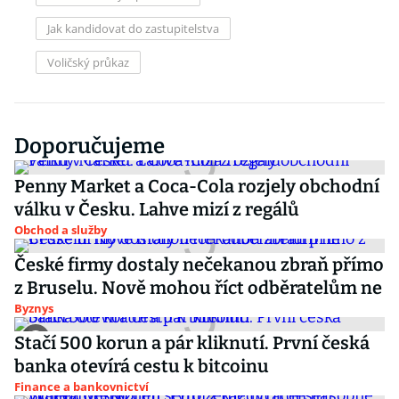
Jak kandidovat do zastupitelstva
Voličský průkaz
Doporučujeme
Penny Market a Coca-Cola rozjely obchodní
válku v Česku. Lahve mizí z regálů
Obchod a služby
České firmy dostaly nečekanou zbraň přímo
z Bruselu. Nově mohou říct odběratelům ne
Byznys
Stačí 500 korun a pár kliknutí. První česká
banka otevírá cestu k bitcoinu
Finance a bankovnictví