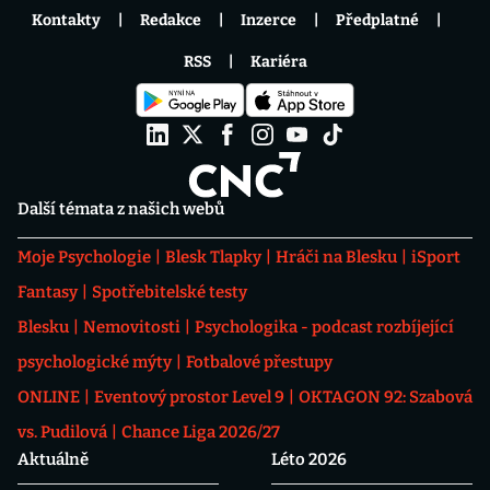
Kontakty
Redakce
Inzerce
Předplatné
RSS
Kariéra
Další témata z našich webů
Moje Psychologie
Blesk Tlapky
Hráči na Blesku
iSport
Fantasy
Spotřebitelské testy
Blesku
Nemovitosti
Psychologika - podcast rozbíjející
psychologické mýty
Fotbalové přestupy
ONLINE
Eventový prostor Level 9
OKTAGON 92: Szabová
vs. Pudilová
Chance Liga 2026/27
Aktuálně
Léto 2026