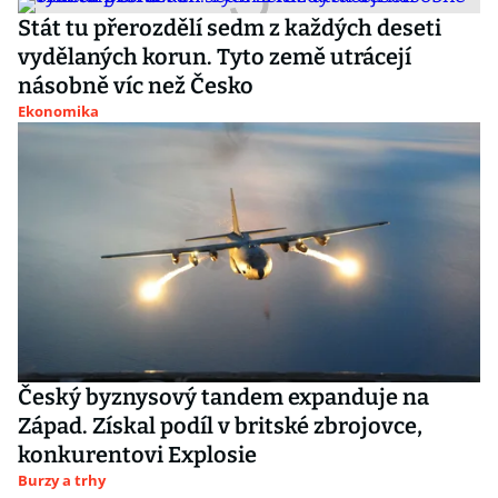
Stát tu přerozdělí sedm z každých deseti
vydělaných korun. Tyto země utrácejí
násobně víc než Česko
Ekonomika
Český byznysový tandem expanduje na
Západ. Získal podíl v britské zbrojovce,
konkurentovi Explosie
Burzy a trhy