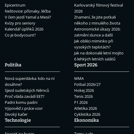
Epicentrum
Karlovarský filmový festival
Neštovice: příznaky, léčba
2026
V čem jezdí Yamal a Mesii?
Znamení, že jste potkali
Kvízy pro seniory
někoho z minulého života
Kalendář úplňků 2026
Astronomické úkazy 2026:
Co je bodycount?
zatmění slunce a další
Jak obléci miminko při
vysokých teplotách?
Jak na dokonalé letní mojito
6 lehkých letních salátů
Politika
Sport 2026
Nová superdávka: kdo na ní
MMA
dosáhne?
Fotbal 2026/27
Sjezd sudetských Němců
Hokej 2026
Proč vláda zavádí EET?
Tenis 2026
Padni komu padni
F1 2026
Výpověď z práce vzor
Atletika 2026
Divoký kačer
Cyklistika 2026
Technologie
Ekonomika
SpaceX na burze
Temu a clo