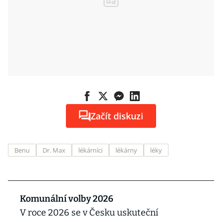
Začít diskuzi
Benu
Dr. Max
lékárníci
lékárny
léky
Komunální volby 2026
V roce 2026 se v Česku uskuteční