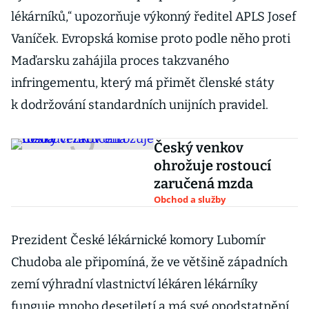
lékárníků,“ upozorňuje výkonný ředitel APLS Josef
Vaníček. Evropská komise proto podle něho proti
Maďarsku zahájila proces takzvaného
infringementu, který má přimět členské státy
k dodržování standardních unijních pravidel.
Český venkov
ohrožuje rostoucí
zaručená mzda
Obchod a služby
Prezident České lékárnické komory Lubomír
Chudoba ale připomíná, že ve většině západních
zemí výhradní vlastnictví lékáren lékárníky
funguje mnoho desetiletí a má své opodstatnění.