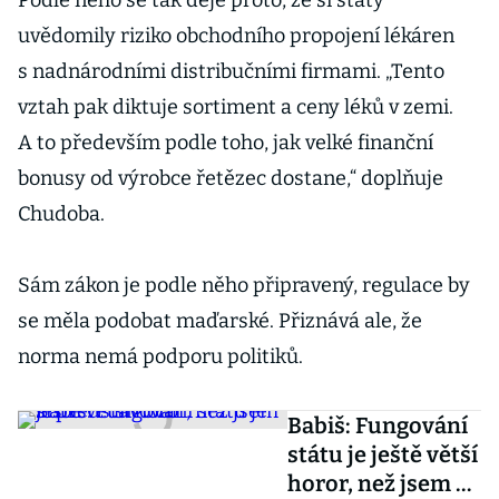
Podle něho se tak děje proto, že si státy
uvědomily riziko obchodního propojení lékáren
s nadnárodními distribučními firmami. „Tento
vztah pak diktuje sortiment a ceny léků v zemi.
A to především podle toho, jak velké finanční
bonusy od výrobce řetězec dostane,“ doplňuje
Chudoba.
Sám zákon je podle něho připravený, regulace by
se měla podobat maďarské. Přiznává ale, že
norma nemá podporu politiků.
Babiš: Fungování
státu je ještě větší
horor, než jsem si