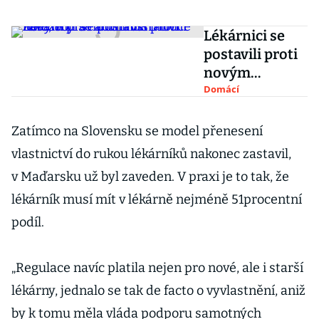
Lékárnici se
postavili proti
novým
pravidlům
Domácí
distribuce
léků, bojí se
Zatímco na Slovensku se model přenesení
administrativn
vlastnictví do rukou lékárníků nakonec zastavil,
í zátěže
v Maďarsku už byl zaveden. V praxi je to tak, že
lékárník musí mít v lékárně nejméně 51procentní
podíl.
„Regulace navíc platila nejen pro nové, ale i starší
lékárny, jednalo se tak de facto o vyvlastnění, aniž
by k tomu měla vláda podporu samotných