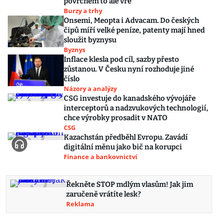
povrchem to ale vře
Burzy a trhy
Onsemi, Meopta i Advacam. Do českých
čipů míří velké peníze, patenty mají hned
sloužit byznysu
Byznys
Inflace klesla pod cíl, sazby přesto
zůstanou. V Česku nyní rozhoduje jiné
číslo
Názory a analýzy
CSG investuje do kanadského vývojáře
interceptorů a nadzvukových technologií,
chce výrobky prosadit v NATO
CSG
Kazachstán předběhl Evropu. Zavádí
digitální měnu jako bič na korupci
Finance a bankovnictví
Řekněte STOP mdlým vlasům! Jak jim
zaručeně vrátíte lesk?
Reklama