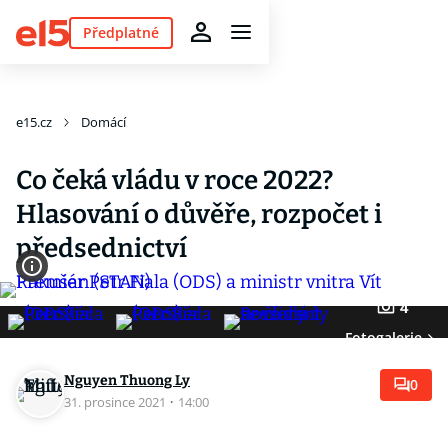
Předplatné
e15.cz
Domácí
Co čeká vládu v roce 2022?
Hlasování o důvěře, rozpočet i
předsednictví
4
Fotogalerie
Nguyen Thuong Ly
0
31. prosince 2021
·
14:00