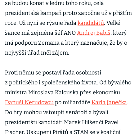
se budou konat v lednu toho roku, celá
prezidentská kampaň proto započne už v příštím
roce. Už nyní se rýsuje řada
kandidátů
. Velké
šance má zejména šéf ANO
Andrej Babiš
, který
má podporu Zemana a který naznačuje, že by o
nejvyšší úřad měl zájem.
Proti němu se postaví řada osobností
z politického i společenského života. Od bývalého
ministra Miroslava Kalouska přes ekonomku
Danuši Nerudovou
po miliardáře
Karla Janečka
.
Do hry mohou vstoupit senátoři a bývalí
prezidentští kandidáti Marek Hilšer či Pavel
Fischer. Uskupení Pirátů a STAN se v koaliční