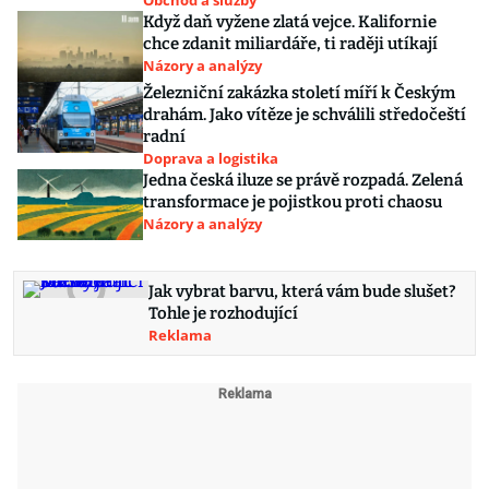
Obchod a služby
Když daň vyžene zlatá vejce. Kalifornie
chce zdanit miliardáře, ti raději utíkají
Názory a analýzy
Železniční zakázka století míří k Českým
drahám. Jako vítěze je schválili středočeští
radní
Doprava a logistika
Jedna česká iluze se právě rozpadá. Zelená
transformace je pojistkou proti chaosu
Názory a analýzy
Jak vybrat barvu, která vám bude slušet?
Tohle je rozhodující
Reklama