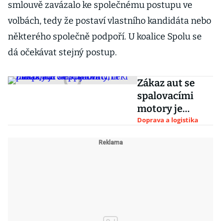
smlouvě zavázalo ke společnému postupu ve
volbách, tedy že postaví vlastního kandidáta nebo
některého společně podpoří. U koalice Spolu se
dá očekávat stejný postup.
Zákaz aut se
spalovacími
motory je
nepřijatelný,
Doprava a logistika
řekl Fiala. Jádro
musí mít
podporu