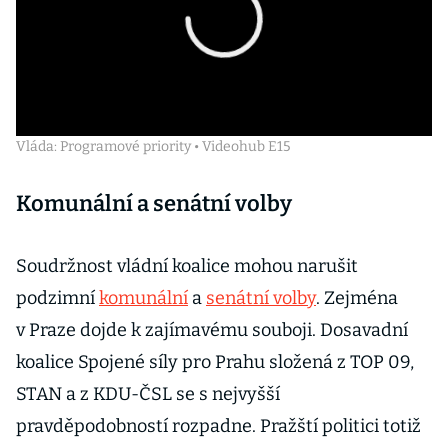
Vláda: Programové priority • Videohub E15
Komunální a senátní volby
Soudržnost vládní koalice mohou narušit
podzimní
komunální
a
senátní volby
. Zejména
v Praze dojde k zajímavému souboji. Dosavadní
koalice Spojené síly pro Prahu složená z TOP 09,
STAN a z KDU-ČSL se s nejvyšší
pravděpodobností rozpadne. Pražští politici totiž