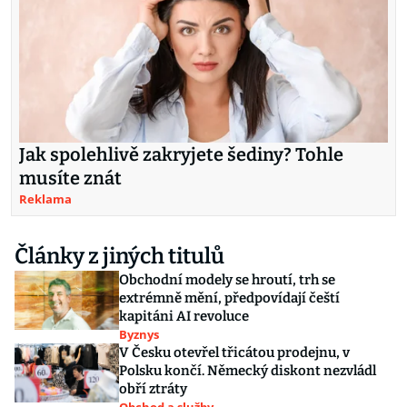
Jak spolehlivě zakryjete šediny? Tohle
musíte znát
Reklama
Články z jiných titulů
Obchodní modely se hroutí, trh se
extrémně mění, předpovídají čeští
kapitáni AI revoluce
Byznys
V Česku otevřel třicátou prodejnu, v
Polsku končí. Německý diskont nezvládl
obří ztráty