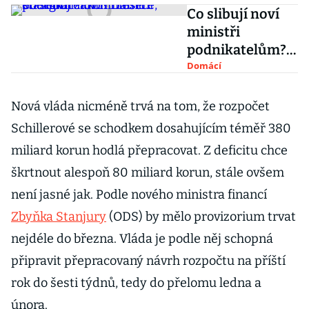
Co slibují noví
ministři
podnikatelům?
Dálnice, stavební
Domácí
zákon i řešení
energií
Nová vláda nicméně trvá na tom, že rozpočet
Schillerové se schodkem dosahujícím téměř 380
miliard korun hodlá přepracovat. Z deficitu chce
škrtnout alespoň 80 miliard korun, stále ovšem
není jasné jak. Podle nového ministra financí
Zbyňka Stanjury
(ODS) by mělo provizorium trvat
nejdéle do března. Vláda je podle něj schopná
připravit přepracovaný návrh rozpočtu na příští
rok do šesti týdnů, tedy do přelomu ledna a
února.