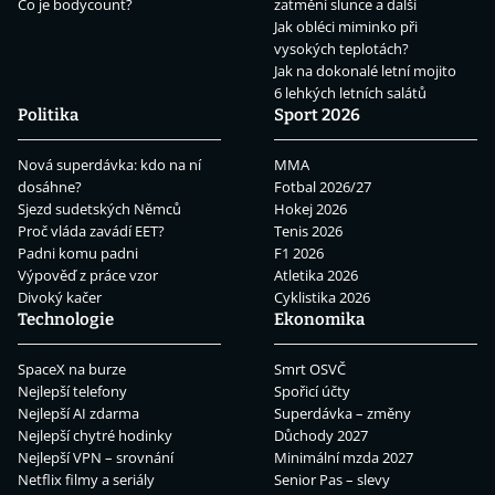
Co je bodycount?
zatmění slunce a další
Jak obléci miminko při
vysokých teplotách?
Jak na dokonalé letní mojito
6 lehkých letních salátů
Politika
Sport 2026
Nová superdávka: kdo na ní
MMA
dosáhne?
Fotbal 2026/27
Sjezd sudetských Němců
Hokej 2026
Proč vláda zavádí EET?
Tenis 2026
Padni komu padni
F1 2026
Výpověď z práce vzor
Atletika 2026
Divoký kačer
Cyklistika 2026
Technologie
Ekonomika
SpaceX na burze
Smrt OSVČ
Nejlepší telefony
Spořicí účty
Nejlepší AI zdarma
Superdávka – změny
Nejlepší chytré hodinky
Důchody 2027
Nejlepší VPN – srovnání
Minimální mzda 2027
Netflix filmy a seriály
Senior Pas – slevy