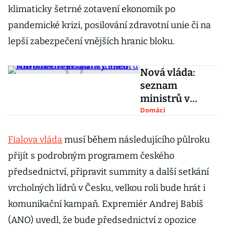
klimaticky šetrné zotavení ekonomik po
pandemické krizi, posilování zdravotní unie či na
lepší zabezpečení vnějších hranic bloku.
Nová vláda:
seznam
ministrů v
kabinetu Petra
Domácí
Fialy aneb kdo
bude vládnout v
Fialova vláda
musí během následujícího půlroku
Česku
přijít s podrobným programem českého
předsednictví, připravit summity a další setkání
vrcholných lídrů v Česku, velkou roli bude hrát i
komunikační kampaň. Expremiér Andrej Babiš
(ANO) uvedl, že bude předsednictví z opozice