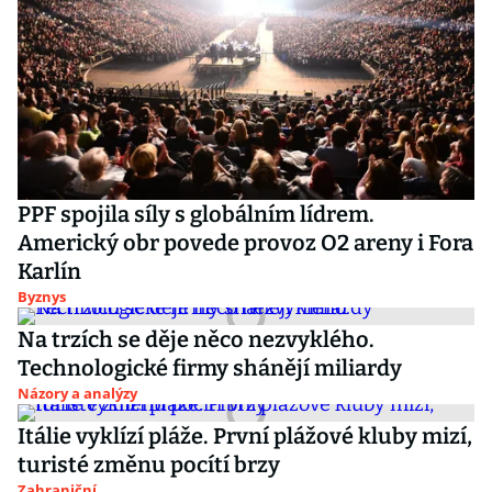
PPF spojila síly s globálním lídrem.
Americký obr povede provoz O2 areny i Fora
Karlín
Byznys
Na trzích se děje něco nezvyklého.
Technologické firmy shánějí miliardy
Názory a analýzy
Itálie vyklízí pláže. První plážové kluby mizí,
turisté změnu pocítí brzy
Zahraniční