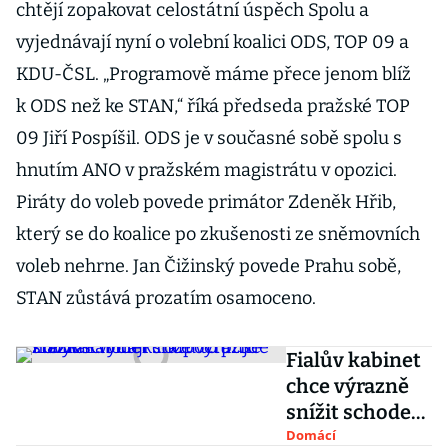
chtějí zopakovat celostátní úspěch Spolu a
vyjednávají nyní o volební koalici ODS, TOP 09 a
KDU-ČSL. „Programově máme přece jenom blíž
k ODS než ke STAN,“ říká předseda pražské TOP
09 Jiří Pospíšil. ODS je v současné sobě spolu s
hnutím ANO v pražském magistrátu v opozici.
Piráty do voleb povede primátor Zdeněk Hřib,
který se do koalice po zkušenosti ze sněmovních
voleb nehrne. Jan Čižinský povede Prahu sobě,
STAN zůstává prozatím osamoceno.
Fialův kabinet
chce výrazně
snížit schodek
rozpočtu. S
Domácí