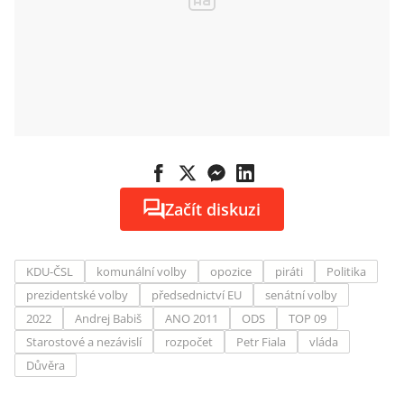
Začít diskuzi
KDU-ČSL
komunální volby
opozice
piráti
Politika
prezidentské volby
předsednictví EU
senátní volby
2022
Andrej Babiš
ANO 2011
ODS
TOP 09
Starostové a nezávislí
rozpočet
Petr Fiala
vláda
Důvěra