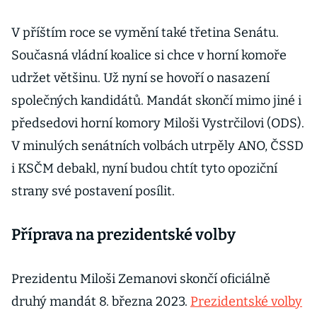
novými výdaji
státu to půjde
V příštím roce se vymění také třetina Senátu.
ztěžka
Současná vládní koalice si chce v horní komoře
udržet většinu. Už nyní se hovoří o nasazení
společných kandidátů. Mandát skončí mimo jiné i
předsedovi horní komory Miloši Vystrčilovi (ODS).
V minulých senátních volbách utrpěly ANO, ČSSD
i KSČM debakl, nyní budou chtít tyto opoziční
strany své postavení posílit.
Příprava na prezidentské volby
Prezidentu Miloši Zemanovi skončí oficiálně
druhý mandát 8. března 2023.
Prezidentské volby