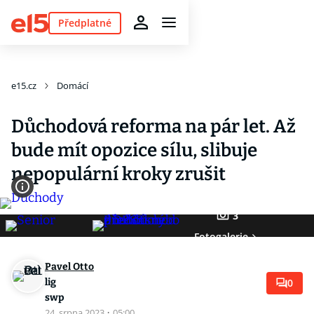
Předplatné
e15.cz
Domácí
Důchodová reforma na pár let. Až
bude mít opozice sílu, slibuje
nepopulární kroky zrušit
3
Fotogalerie
Pavel Otto
lig
0
swp
24. srpna 2023
·
05:00