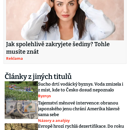
Jak spolehlivě zakryjete šediny? Tohle
musíte znát
Reklama
Články z jiných titulů
Sucho drtí vodácký byznys. Voda zmizela i
z míst, kde to Česko dosud nepoznalo
Byznys
Tajemství měnové intervence: obranou
japonského jenu chrání Amerika hlavně
sama sebe
Názory a analýzy
Evropě hrozí rychlá dezertifikace. Do roku