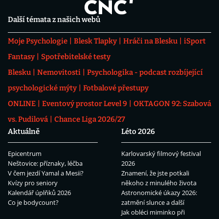
Další témata z našich webů
Moje Psychologie
Blesk Tlapky
Hráči na Blesku
iSport
Fantasy
Spotřebitelské testy
Blesku
Nemovitosti
Psychologika - podcast rozbíjející
psychologické mýty
Fotbalové přestupy
ONLINE
Eventový prostor Level 9
OKTAGON 92: Szabová
vs. Pudilová
Chance Liga 2026/27
Aktuálně
Léto 2026
Epicentrum
Karlovarský filmový festival
Neštovice: příznaky, léčba
2026
V čem jezdí Yamal a Mesii?
Znamení, že jste potkali
Kvízy pro seniory
někoho z minulého života
Kalendář úplňků 2026
Astronomické úkazy 2026:
Co je bodycount?
zatmění slunce a další
Jak obléci miminko při