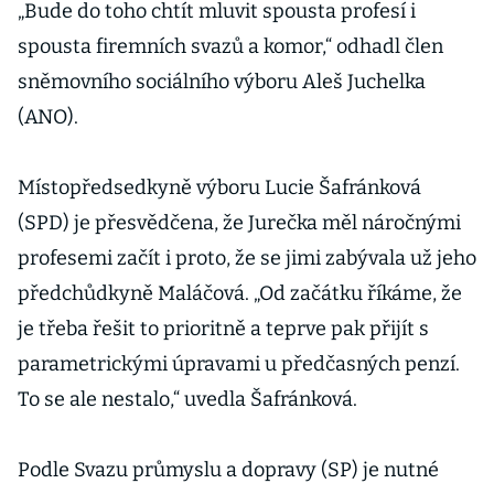
„Bude do toho chtít mluvit spousta profesí i
spousta firemních svazů a komor,“ odhadl člen
sněmovního sociálního výboru Aleš Juchelka
(ANO).
Místopředsedkyně výboru Lucie Šafránková
(SPD) je přesvědčena, že Jurečka měl náročnými
profesemi začít i proto, že se jimi zabývala už jeho
předchůdkyně Maláčová. „Od začátku říkáme, že
je třeba řešit to prioritně a teprve pak přijít s
parametrickými úpravami u předčasných penzí.
To se ale nestalo,“ uvedla Šafránková.
Podle Svazu průmyslu a dopravy (SP) je nutné