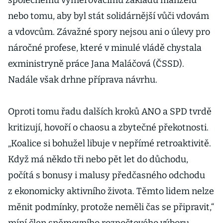
společnému vyměřovacímu základu manželů
nebo tomu, aby byl stát solidárnější vůči vdovám
a vdovcům. Závažné spory nejsou ani o úlevy pro
náročné profese, které v minulé vládě chystala
exministryně práce Jana Maláčová (ČSSD).
Nadále však drhne příprava návrhu.
Oproti tomu řadu dalších kroků ANO a SPD tvrdě
kritizují, hovoří o chaosu a zbytečné překotnosti.
„Koalice si bohužel libuje v nepřímé retroaktivitě.
Když má někdo tři nebo pět let do důchodu,
počítá s bonusy i malusy předčasného odchodu
z ekonomicky aktivního života. Těmto lidem nelze
měnit podmínky, protože neměli čas se připravit,“