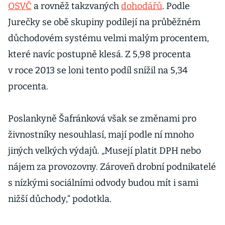
OSVČ
a rovněž takzvaných
dohodářů
. Podle
Jurečky se obě skupiny podílejí na průběžném
důchodovém systému velmi malým procentem,
které navíc postupně klesá. Z 5,98 procenta
v roce 2013 se loni tento podíl snížil na 5,34
procenta.
Poslankyně Šafránková však se změnami pro
živnostníky nesouhlasí, mají podle ní mnoho
jiných velkých výdajů. „Musejí platit DPH nebo
nájem za provozovny. Zároveň drobní podnikatelé
s nízkými sociálními odvody budou mít i sami
nižší důchody,“ podotkla.