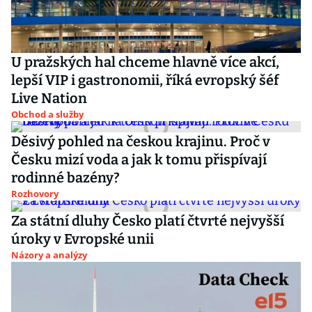
U pražských hal chceme hlavně více akcí,
lepší VIP i gastronomii, říká evropský šéf
Live Nation
Obchod a služby
Děsivý pohled na českou krajinu. Proč v
Česku mizí voda a jak k tomu přispívají
rodinné bazény?
Rozhovory
Za státní dluhy Česko platí čtvrté nejvyšší
úroky v Evropské unii
Názory a analýzy