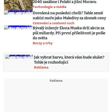
2040 zasáhne i Polabí a jižní Moravu
Technologie a média
Dovolená na poslední chvíli? Tahle země
nabízí moře jako Maledivy za zlomek ceny
Cestování a cestovní ruch
Bývalý inženýr Elona Muska drží akcie za
půl miliardy. Při první příležitosti je pošle
do světa
Burzy a trhy
Jak vybrat barvu, která vám bude slušet?
Tohle je rozhodující
Reklama