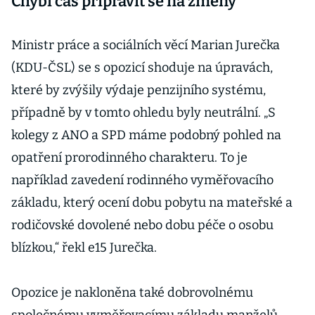
Chybí čas připravit se na změny
Ministr práce a sociálních věcí Marian Jurečka
(KDU-ČSL) se s opozicí shoduje na úpravách,
které by zvýšily výdaje penzijního systému,
případně by v tomto ohledu byly neutrální. „S
kolegy z ANO a SPD máme podobný pohled na
opatření prorodinného charakteru. To je
například zavedení rodinného vyměřovacího
základu, který ocení dobu pobytu na mateřské a
rodičovské dovolené nebo dobu péče o osobu
blízkou,“ řekl e15 Jurečka.
Opozice je nakloněna také dobrovolnému