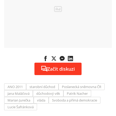
Začít diskuzi
ANO 2011
starobní důchod
Poslanecká sněmovna ČR
Jana Maláčová
důchodový věk
Patrik Nacher
Marian Jurečka
vláda
Svoboda a přímá demokracie
Lucie Šafránková