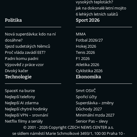
vysokých teplotách?
Jak na dokonalé letní mojito
6 lehkých letních salátů
Politika
Sport 2026
Nová superdávka: kdo na ní
MMA
dosáhne?
Fotbal 2026/27
Sjezd sudetských Němců
Hokej 2026
Proč vláda zavádí EET?
Tenis 2026
Padni komu padni
F1 2026
Výpověď z práce vzor
Atletika 2026
Divoký kačer
Cyklistika 2026
Technologie
Ekonomika
SpaceX na burze
Smrt OSVČ
Nejlepší telefony
Spořicí účty
Nejlepší AI zdarma
Superdávka – změny
Nejlepší chytré hodinky
Důchody 2027
Nejlepší VPN – srovnání
Minimální mzda 2027
Netflix filmy a seriály
Senior Pas – slevy
© 2001 - 2026 Copyright
CZECH NEWS CENTER a.s.
se sídlem náměstí Marie Schmolkové 3493/1, 100 00 Praha 10 -