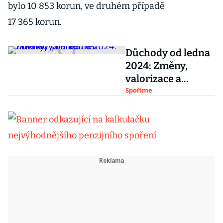
bylo 10 853 korun, ve druhém případě
17 365 korun.
Důchody od ledna
2024: Změny,
valorizace a
novinky
Spoříme
přehledně