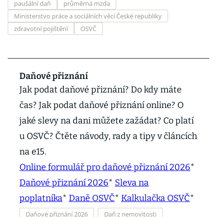
paušální daň
průměrná mzda
Ministerstvo práce a sociálních věcí České republiky
zdravotní pojištění
OSVČ
Daňové přiznání
Jak podat daňové přiznání? Do kdy máte
čas? Jak podat daňové přiznání online? O
jaké slevy na dani můžete zažádat? Co platí
u OSVČ? Čtěte návody, rady a tipy v článcích
na e15.
Online formulář pro daňové přiznání 2026
*
Daňové přiznání 2026
*
Sleva na
poplatníka
*
Daně OSVČ
*
Kalkulačka OSVČ
*
Daňové přiznání 2026
Daň z nemovitosti