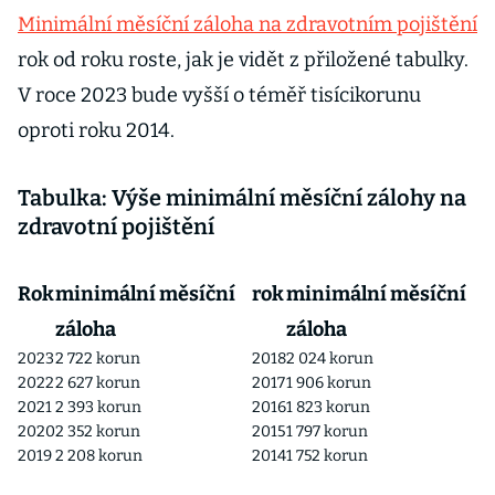
Minimální měsíční záloha na zdravotním pojištění
rok od roku roste, jak je vidět z přiložené tabulky.
V roce 2023 bude vyšší o téměř tisícikorunu
oproti roku 2014.
Tabulka: Výše minimální měsíční zálohy na
zdravotní pojištění
Rok
minimální měsíční
rok
minimální měsíční
záloha
záloha
2023
2 722 korun
2018
2 024 korun
2022
2 627 korun
2017
1 906 korun
2021
2 393 korun
2016
1 823 korun
2020
2 352 korun
2015
1 797 korun
2019
2 208 korun
2014
1 752 korun