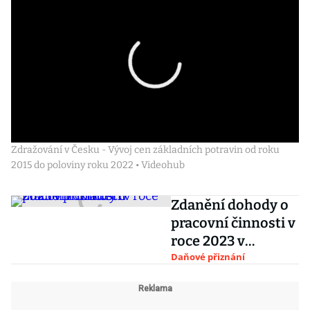
Zdražování v Česku - Vývoj cen základních potravin od roku
2015 do poloviny roku 2022 • Videohub
Zdanění dohody o
pracovní činnosti v
roce 2023 v
příkladech
Daňové přiznání