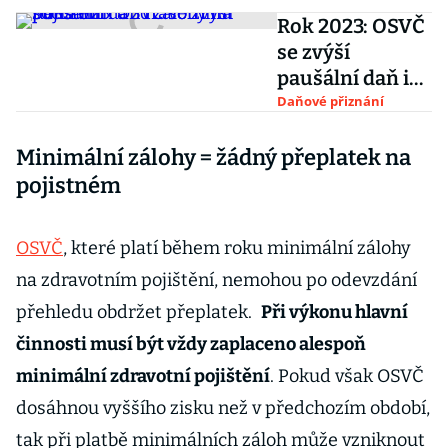
Rok 2023: OSVČ
se zvýší
paušální daň i
zálohy na
Daňové přiznání
sociálním a
Minimální zálohy = žádný přeplatek na
zdravotním
pojištění
pojistném
OSVČ
, které platí během roku minimální zálohy
na zdravotním pojištění, nemohou po odevzdání
přehledu obdržet přeplatek.
Při výkonu hlavní
činnosti musí být vždy zaplaceno alespoň
minimální zdravotní pojištění
. Pokud však OSVČ
dosáhnou vyššího zisku než v předchozím období,
tak při platbě minimálních záloh může vzniknout