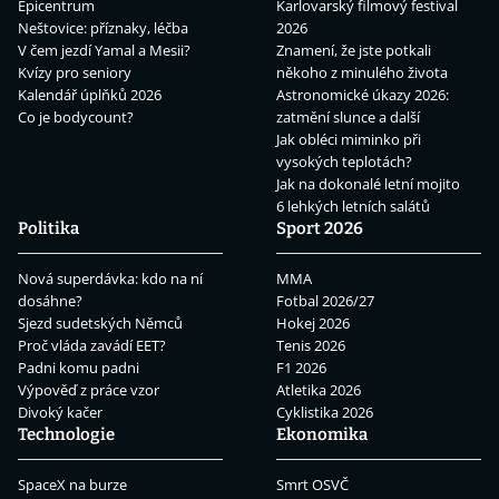
Epicentrum
Karlovarský filmový festival
Neštovice: příznaky, léčba
2026
V čem jezdí Yamal a Mesii?
Znamení, že jste potkali
Kvízy pro seniory
někoho z minulého života
Kalendář úplňků 2026
Astronomické úkazy 2026:
Co je bodycount?
zatmění slunce a další
Jak obléci miminko při
vysokých teplotách?
Jak na dokonalé letní mojito
6 lehkých letních salátů
Politika
Sport 2026
Nová superdávka: kdo na ní
MMA
dosáhne?
Fotbal 2026/27
Sjezd sudetských Němců
Hokej 2026
Proč vláda zavádí EET?
Tenis 2026
Padni komu padni
F1 2026
Výpověď z práce vzor
Atletika 2026
Divoký kačer
Cyklistika 2026
Technologie
Ekonomika
SpaceX na burze
Smrt OSVČ