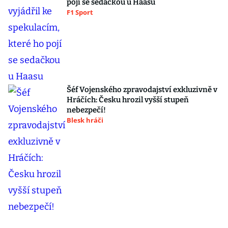
pojí se sedačkou u Haasu
F1 Sport
Šéf Vojenského zpravodajství exkluzivně v
Hráčích: Česku hrozil vyšší stupeň
nebezpečí!
Blesk hráči