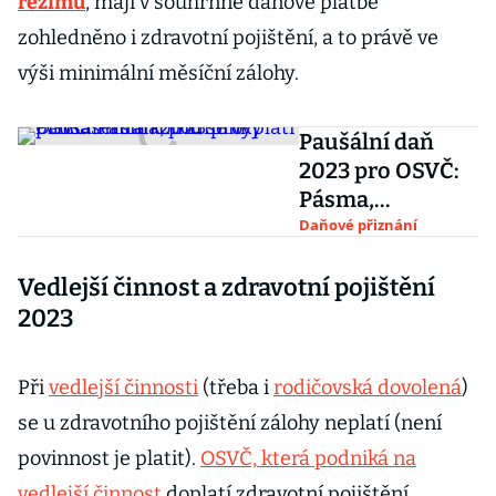
režimu
, mají v souhrnné daňové platbě
zohledněno i zdravotní pojištění, a to právě ve
výši minimální měsíční zálohy.
Paušální daň
2023 pro OSVČ:
Pásma,
podmínky
Daňové přiznání
přihlášení a
Vedlejší činnost a zdravotní pojištění
komu se vyplatí
2023
Při
vedlejší činnosti
(třeba i
rodičovská dovolená
)
se u zdravotního pojištění zálohy neplatí (není
povinnost je platit).
OSVČ, která podniká na
vedlejší činnost
doplatí zdravotní pojištění