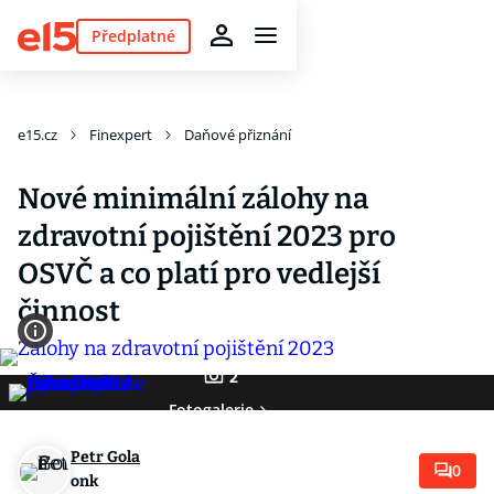
Předplatné
e15.cz
Finexpert
Daňové přiznání
Nové minimální zálohy na
zdravotní pojištění 2023 pro
OSVČ a co platí pro vedlejší
činnost
2
Fotogalerie
Petr Gola
0
onk