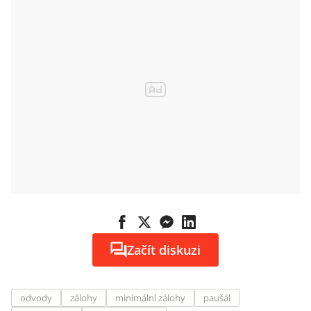
Začít diskuzi
odvody
zálohy
minimální zálohy
paušál