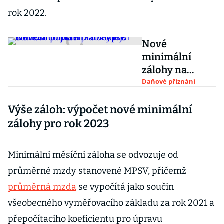
rok 2022.
Nové
minimální
zálohy na
sociální
Daňové přiznání
pojištění 2023
Výše záloh: výpočet nové minimální
pro OSVČ a co
platí pro
zálohy pro rok 2023
vedlejší
činnost
Minimální měsíční záloha se odvozuje od
průměrné mzdy stanovené MPSV, přičemž
průměrná mzda
se vypočítá jako součin
všeobecného vyměřovacího základu za rok 2021 a
přepočítacího koeficientu pro úpravu