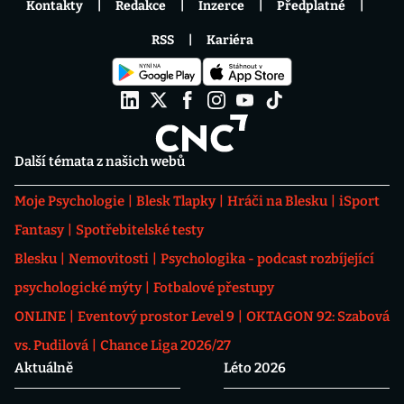
Kontakty
Redakce
Inzerce
Předplatné
RSS
Kariéra
Další témata z našich webů
Moje Psychologie
Blesk Tlapky
Hráči na Blesku
iSport
Fantasy
Spotřebitelské testy
Blesku
Nemovitosti
Psychologika - podcast rozbíjející
psychologické mýty
Fotbalové přestupy
ONLINE
Eventový prostor Level 9
OKTAGON 92: Szabová
vs. Pudilová
Chance Liga 2026/27
Aktuálně
Léto 2026