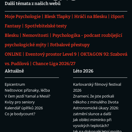
Další témata z našich webů
Moje Psychologie
Blesk Tlapky
Hráči na Blesku
iSport
Fantasy
Spotřebitelské testy
Blesku
Nemovitosti
Psychologika - podcast rozbíjející
psychologické mýty
Fotbalové přestupy
ONLINE
Eventový prostor Level 9
OKTAGON 92: Szabová
vs. Pudilová
Chance Liga 2026/27
Aktuálně
Léto 2026
Epicentrum
Karlovarský filmový festival
Neštovice: příznaky, léčba
2026
V čem jezdí Yamal a Mesii?
Znamení, že jste potkali
Kvízy pro seniory
někoho z minulého života
Kalendář úplňků 2026
Astronomické úkazy 2026:
Co je bodycount?
zatmění slunce a další
Jak obléci miminko při
vysokých teplotách?
Jak na dokonalé letní mojito