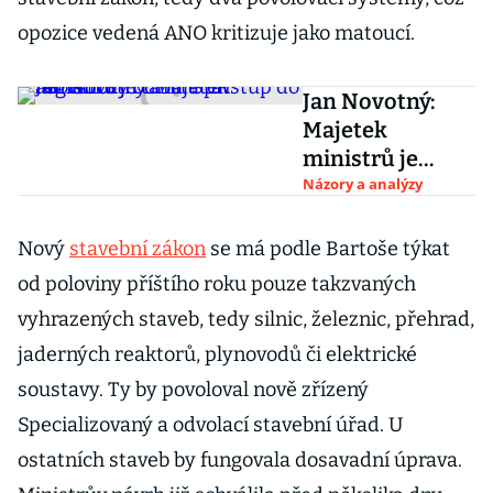
opozice vedená ANO kritizuje jako matoucí.
Jan Novotný:
Majetek
ministrů je
tabu. Stát
Názory a analýzy
alibisticky
odmítá přístup
Nový
stavební zákon
se má podle Bartoše týkat
do registru
od poloviny příštího roku pouze takzvaných
vyhrazených staveb, tedy silnic, železnic, přehrad,
jaderných reaktorů, plynovodů či elektrické
soustavy. Ty by povoloval nově zřízený
Specializovaný a odvolací stavební úřad. U
ostatních staveb by fungovala dosavadní úprava.