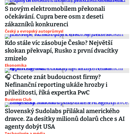
S novým elektromobilem překonali
očekávání. Cupra bere osm z deseti
zákazníků konkurenci
Český a evropský autoprůmysl
Kdo stále víc zásobuje Česko? Největší
skokan překvapí, Rusko z první dvacítky
zmizelo
Ekonomika
🎧 Chcete znát budoucnost firmy?
Nefinanční reporting ukáže hrozby i
příležitosti, říká expertka PwC
Business Club
Slovenský Sudolabs přilákal amerického
dravce. Za desítky milionů dolarů chce s AI
agenty dobýt USA
Technologie a média