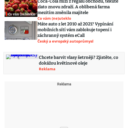
Coca-Cola mizí z regálů obchodů, tekuté
zlato znovu zdraží. A oblíbená farma
mezitím změnila majitele
Co vám (ne)uteklo
Máte auto z let 2010 až 2021? Vypínání
mobilních sítí vám zablokuje topení i
záchranný systém eCall
Český a evropský autoprůmysl
Chcete barvit vlasy šetrněji? Zjistěte, co
dokážou květinové oleje
Reklama