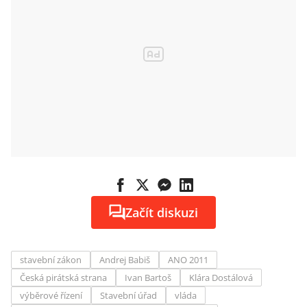
Začít diskuzi
stavební zákon
Andrej Babiš
ANO 2011
Česká pirátská strana
Ivan Bartoš
Klára Dostálová
výběrové řízení
Stavební úřad
vláda