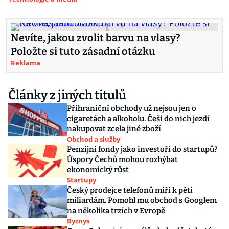
Nevíte, jakou zvolit barvu na vlasy?
Položte si tuto zásadní otázku
Reklama
Články z jiných titulů
Příhraniční obchody už nejsou jen o
cigaretách a alkoholu. Češi do nich jezdí
nakupovat zcela jiné zboží
Obchod a služby
Penzijní fondy jako investoři do startupů?
Úspory Čechů mohou rozhýbat
ekonomický růst
Startupy
Český prodejce telefonů míří k pěti
miliardám. Pomohl mu obchod s Googlem
na několika trzích v Evropě
Byznys