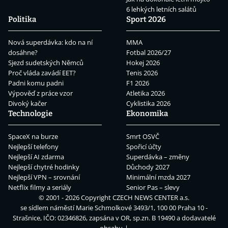
6 lehkých letních salátů
Politika
Sport 2026
Nová superdávka: kdo na ní
MMA
dosáhne?
Fotbal 2026/27
Sjezd sudetských Němců
Hokej 2026
Proč vláda zavádí EET?
Tenis 2026
Padni komu padni
F1 2026
Výpověď z práce vzor
Atletika 2026
Divoký kačer
Cyklistika 2026
Technologie
Ekonomika
SpaceX na burze
Smrt OSVČ
Nejlepší telefony
Spořicí účty
Nejlepší AI zdarma
Superdávka – změny
Nejlepší chytré hodinky
Důchody 2027
Nejlepší VPN – srovnání
Minimální mzda 2027
Netflix filmy a seriály
Senior Pas – slevy
© 2001 - 2026 Copyright
CZECH NEWS CENTER a.s.
se sídlem náměstí Marie Schmolkové 3493/1, 100 00 Praha 10 -
Strašnice, IČO: 02346826, zapsána v OR, sp.zn. B 19490 a dodavatelé