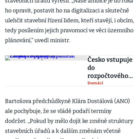
stavebních úřadů vyřešil. „Naše ambice je do roka
ho opravit, postavit ho na digitalizaci a skutečně
ulehčit stavební řízení lidem, kteří stavějí, i obcím,
tedy posílením jejich pravomocí ve věci územního
plánování,“ uvedl ministr.
Česko vstupuje
do
rozpočtového
provizoria.
Domácí
Zkomplikuje to
vyplácení
Bartošova předchůdkyně Klára Dostálová (ANO)
covidové
ale pochybuje, že se vládě podaří termíny
pomoci
dodržet. „Pokud by mělo dojít ke změně struktury
stavebních úřadů a k dalším změnám včetně