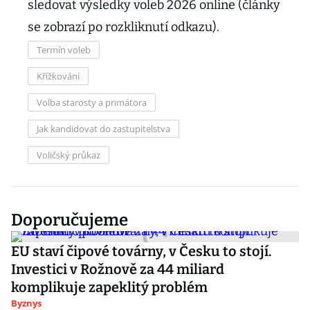
sledovat výsledky voleb 2026 online (články
se zobrazí po rozkliknutí odkazu).
Termín voleb
Křížkování
Volba starosty a primátora
Jak kandidovat do zastupitelstva
Voličský průkaz
Doporučujeme
EU staví čipové továrny, v Česku to stojí.
Investici v Rožnově za 44 miliard
komplikuje zapeklitý problém
Byznys