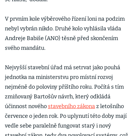
V prvním kole výběrového řízení loni na podzim
nebyl vybrán nikdo. Druhé kolo vyhlásila vláda
Andreje Babiše (ANO) těsně před skončením
svého mandátu.
Nejvyšší stavební úřad má setrvat jako pouhá
jednotka na ministerstvu pro místní rozvoj
nejméně do poloviny příštího roku. Počítá s tím
zmiňovaný Bartošův návrh, který odkládá
účinnost nového
stavebního zákona
z letošního
července o jeden rok. Po uplynutí této doby mají
vedle sebe paralelně fungovat starý i nový
stavební zákon, tedy dva povolovací systémy, což