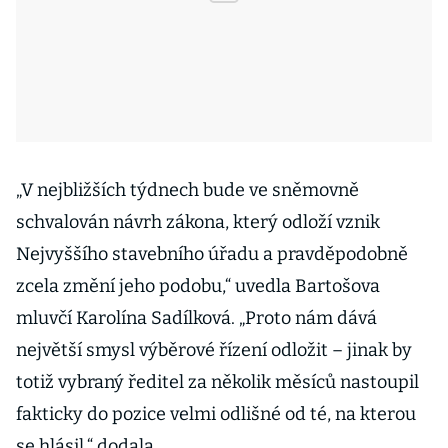
„V nejbližších týdnech bude ve sněmovně
schvalován návrh zákona, který odloží vznik
Nejvyššího stavebního úřadu a pravděpodobně
zcela změní jeho podobu,“ uvedla Bartošova
mluvčí Karolína Sadílková. „Proto nám dává
největší smysl výběrové řízení odložit – jinak by
totiž vybraný ředitel za několik měsíců nastoupil
fakticky do pozice velmi odlišné od té, na kterou
se hlásil,“ dodala.