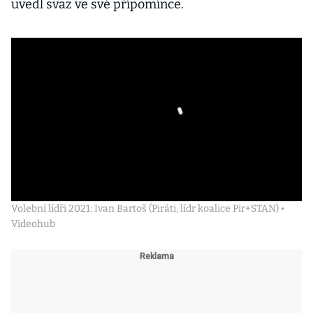
uvedl svaz ve své přípomínce.
Volební lídři 2021: Ivan Bartoš (Piráti, lídr koalice Pir+STAN) •
Videohub