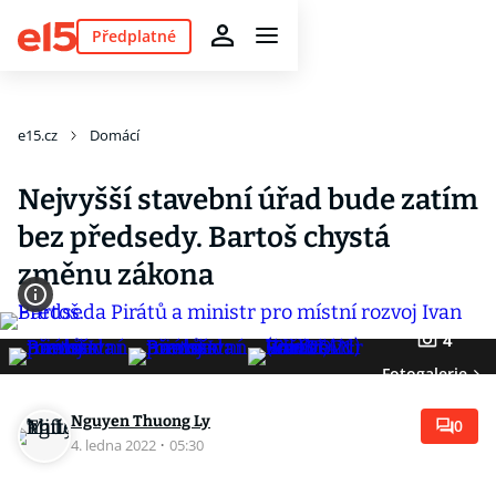
Předplatné
e15.cz
Domácí
Nejvyšší stavební úřad bude zatím
bez předsedy. Bartoš chystá
změnu zákona
4
Fotogalerie
Nguyen Thuong Ly
0
4. ledna 2022
·
05:30