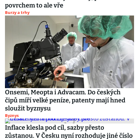
povrchem to ale vře
Burzy a trhy
Onsemi, Meopta i Advacam. Do českých
čipů míří velké peníze, patenty mají hned
sloužit byznysu
Byznys
Inflace klesla pod cíl, sazby přesto
zůstanou. V Česku nyní rozhoduje jiné číslo