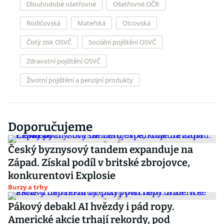
Dlouhodobé ošetřovné
Ošetřovné OČR
Rodičovská
Mateřská
Otcovská
Čistý zisk OSVČ
Sociální pojištění OSVČ
Zdravotní pojištění OSVČ
Životní pojištění a penzijní produkty
Doporučujeme
Český byznysový tandem expanduje na
Západ. Získal podíl v britské zbrojovce,
konkurentovi Explosie
Burzy a trhy
Pákový debakl AI hvězdy i pád ropy.
Americké akcie trhají rekordy, pod