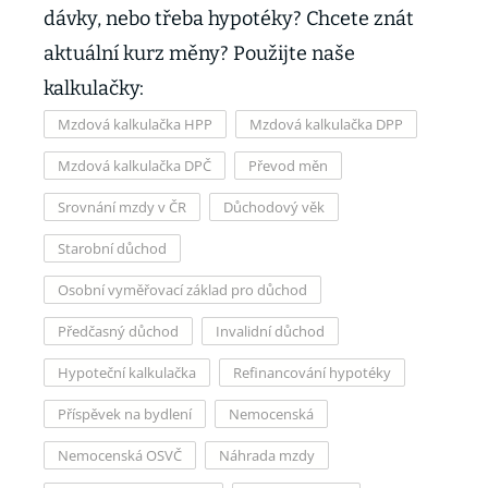
dávky, nebo třeba hypotéky? Chcete znát
aktuální kurz měny? Použijte naše
kalkulačky:
Mzdová kalkulačka HPP
Mzdová kalkulačka DPP
Mzdová kalkulačka DPČ
Převod měn
Srovnání mzdy v ČR
Důchodový věk
Starobní důchod
Osobní vyměřovací základ pro důchod
Předčasný důchod
Invalidní důchod
Hypoteční kalkulačka
Refinancování hypotéky
Příspěvek na bydlení
Nemocenská
Nemocenská OSVČ
Náhrada mzdy