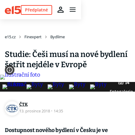
Předplatné
e15.cz
Finexpert
Bydlíme
Studie: Češi musí na nové bydlení
šetřit nejdéle v Evropě
14
Fotogalerie
ČTK
13. prosince 2018
·
14:35
Dostupnost nového bydlení v Česku je ve