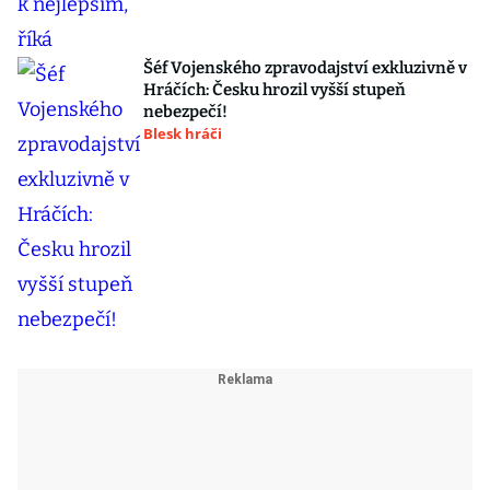
Šéf Vojenského zpravodajství exkluzivně v
Hráčích: Česku hrozil vyšší stupeň
nebezpečí!
Blesk hráči