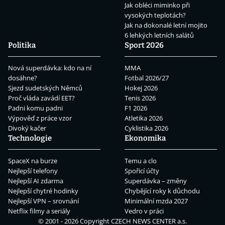
Jak obléci miminko při
vysokých teplotách?
Jak na dokonalé letní mojito
6 lehkých letních salátů
Politika
Sport 2026
Nová superdávka: kdo na ní
MMA
dosáhne?
Fotbal 2026/27
Sjezd sudetských Němců
Hokej 2026
Proč vláda zavádí EET?
Tenis 2026
Padni komu padni
F1 2026
Výpověď z práce vzor
Atletika 2026
Divoký kačer
Cyklistika 2026
Technologie
Ekonomika
SpaceX na burze
Temu a clo
Nejlepší telefony
Spořicí účty
Nejlepší AI zdarma
Superdávka – změny
Nejlepší chytré hodinky
Chybějící roky k důchodu
Nejlepší VPN – srovnání
Minimální mzda 2027
Netflix filmy a seriály
Vedro v práci
© 2001 - 2026 Copyright
CZECH NEWS CENTER a.s.