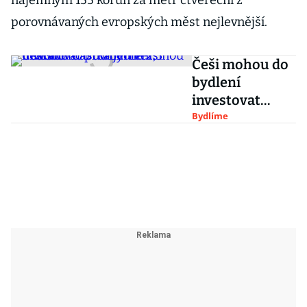
nájemným 155 korun za metr čtvereční z
porovnávaných evropských měst nejlevnější.
Češi mohou do
bydlení
investovat
průměrně 2,3
Bydlíme
milionu. Částka
jim většinou
nestačí