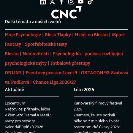
Další témata z našich webů
Moje Psychologie
Blesk Tlapky
Hráči na Blesku
iSport
Fantasy
Spotřebitelské testy
Blesku
Nemovitosti
Psychologika - podcast rozbíjející
psychologické mýty
Fotbalové přestupy
ONLINE
Eventový prostor Level 9
OKTAGON 92: Szabová
vs. Pudilová
Chance Liga 2026/27
Aktuálně
Léto 2026
Epicentrum
Karlovarský filmový festival
Neštovice: příznaky, léčba
2026
V čem jezdí Yamal a Mesii?
Znamení, že jste potkali
Kvízy pro seniory
někoho z minulého života
Kalendář úplňků 2026
Astronomické úkazy 2026:
Co je bodycount?
zatmění slunce a další