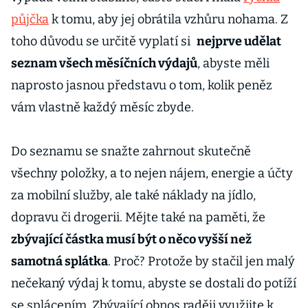
půjčka
k tomu, aby jej obrátila vzhůru nohama. Z
toho důvodu se určitě vyplatí si
nejprve udělat
seznam všech měsíčních výdajů
, abyste měli
naprosto jasnou představu o tom, kolik peněz
vám vlastně každý měsíc zbyde.
Do seznamu se snažte zahrnout skutečně
všechny položky, a to nejen nájem, energie a účty
za mobilní služby, ale také náklady na jídlo,
dopravu či drogerii. Mějte také na paměti, že
zbývající částka musí být o něco vyšší než
samotná splátka
. Proč? Protože by stačil jen malý
nečekaný výdaj k tomu, abyste se dostali do potíží
se splácením. Zbývající obnos raději využijte k