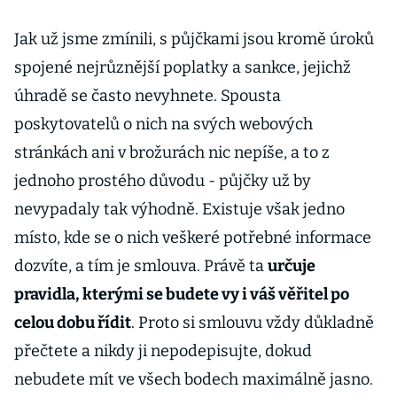
Jak už jsme zmínili, s půjčkami jsou kromě úroků
spojené nejrůznější poplatky a sankce, jejichž
úhradě se často nevyhnete. Spousta
poskytovatelů o nich na svých webových
stránkách ani v brožurách nic nepíše, a to z
jednoho prostého důvodu - půjčky už by
nevypadaly tak výhodně. Existuje však jedno
místo, kde se o nich veškeré potřebné informace
dozvíte, a tím je smlouva. Právě ta
určuje
pravidla, kterými se budete vy i váš věřitel po
celou dobu řídit
. Proto si smlouvu vždy důkladně
přečtete a nikdy ji nepodepisujte, dokud
nebudete mít ve všech bodech maximálně jasno.