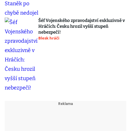
Šéf Vojenského zpravodajství exkluzivně v
Hráčích: Česku hrozil vyšší stupeň
nebezpečí!
Blesk hráči