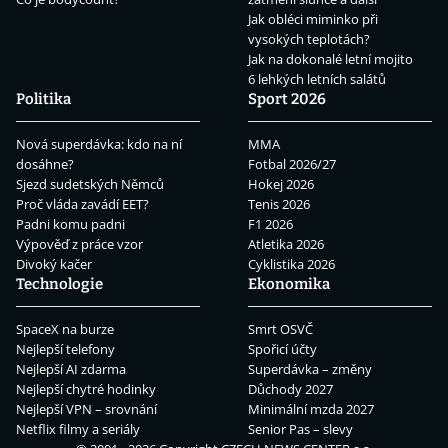
Jak obléci miminko při
vysokých teplotách?
Jak na dokonalé letní mojito
6 lehkých letních salátů
Politika
Sport 2026
Nová superdávka: kdo na ní
MMA
dosáhne?
Fotbal 2026/27
Sjezd sudetských Němců
Hokej 2026
Proč vláda zavádí EET?
Tenis 2026
Padni komu padni
F1 2026
Výpověď z práce vzor
Atletika 2026
Divoký kačer
Cyklistika 2026
Technologie
Ekonomika
SpaceX na burze
Smrt OSVČ
Nejlepší telefony
Spořicí účty
Nejlepší AI zdarma
Superdávka – změny
Nejlepší chytré hodinky
Důchody 2027
Nejlepší VPN – srovnání
Minimální mzda 2027
Netflix filmy a seriály
Senior Pas – slevy