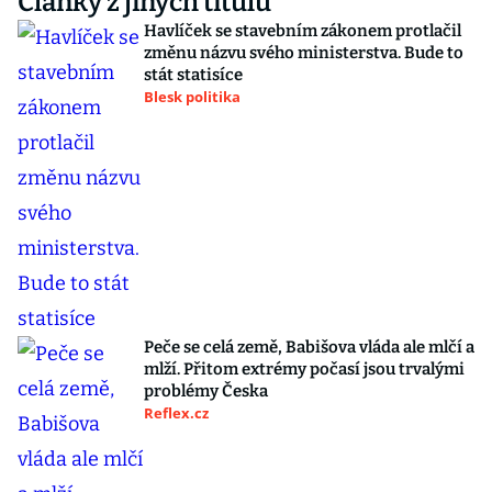
Články z jiných titulů
Havlíček se stavebním zákonem protlačil
změnu názvu svého ministerstva. Bude to
stát statisíce
Blesk politika
Peče se celá země, Babišova vláda ale mlčí a
mlží. Přitom extrémy počasí jsou trvalými
problémy Česka
Reflex.cz