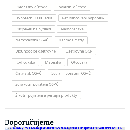
Předčasný důchod
Invalidní důchod
Hypoteční kalkulačka
Refinancování hypotéky
Příspěvek na bydlení
Nemocenská
Nemocenská OSVČ
Náhrada mzdy
Dlouhodobé ošetřovné
Ošetřovné OČR
Rodičovská
Mateřská
Otcovská
Čistý zisk OSVČ
Sociální pojištění OSVČ
Zdravotní pojištění OSVČ
Životní pojištění a penzijní produkty
Doporučujeme