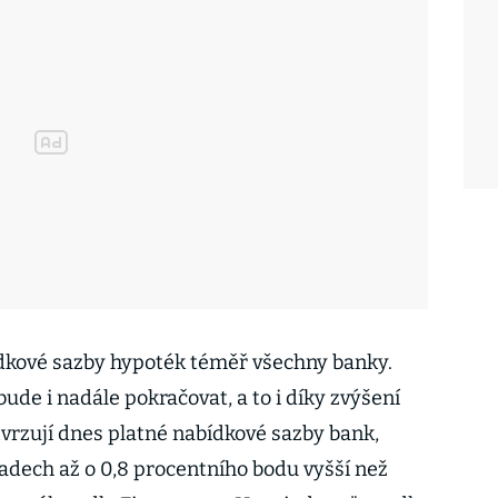
dkové sazby hypoték téměř všechny banky.
bude i nadále pokračovat, a to i díky zvýšení
tvrzují dnes platné nabídkové sazby bank,
padech až o 0,8 procentního bodu vyšší než