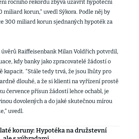
ní ročního rekordu zbývá uzavřít hypoteční
0 miliard korun," uvedl Sýkora. Podle něj by
ce 300 miliard korun sjednaných hypoték za
 úvěrů Raiffeisenbank Milan Voldřich potvrdil,
uace, kdy banky jako zpracovatelé žádostí o
 kapacit. "Stále tedy trvá, že jsou lhůty pro
rdně dlouhé, a že si klienti na vyřízení prostě
u července přísun žádostí lehce ochabl, je
 vinou dovolených a do jaké skutečnou mírou
e," uvedl.
laté koruny: Hypotéka na družstevní
, ale s výhradami…