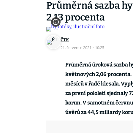
Průměrná sazba hyp
2,13 procenta
ČTK
21. července 2021
·
10:25
Průměrná úroková sazba hyp
květnových 2,06 procenta. 
měsíců v řadě klesala. Vyp
za první pololetí sjednaly 
korun. V samotném červnu 
úvěrů za 44,5 miliardy kor