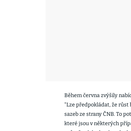
Během června zvýšily nabí
"Lze předpokládat, že růst 
sazeb ze strany ČNB. To po
které jsou v některých pří