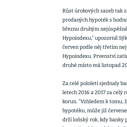
Růst úrokových sazeb tak z
prodaných hypoték s hodnot
březnu druhým nejúspěšněj
Hypoindexu," upozornil Sýk
červen podle něj třetím ne
Hypoindexu. Prvenství zatí
druhé místo má listopad 201
Za celé pololetí sjednaly 
letech 2016 a 2017 za celý 
korun. "Vzhledem k tomu, že
hypotéku, může již červene
drží loňský rok, kdy banky 