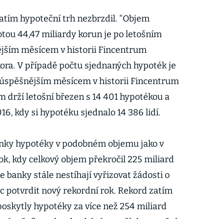
atím hypoteční trh nezbrzdil. "Objem
ou 44,47 miliardy korun je po letošním
ším měsícem v historii Fincentrum
ora. V případě počtu sjednaných hypoték je
júspěšnějším měsícem v historii Fincentrum
m drží letošní březen s 14 401 hypotékou a
6, kdy si hypotéku sjednalo 14 386 lidí.
banky hypotéky v podobném objemu jako v
rok, kdy celkový objem překročil 225 miliard
 banky stále nestíhají vyřizovat žádosti o
c potvrdit nový rekordní rok. Rekord zatím
poskytly hypotéky za více než 254 miliard