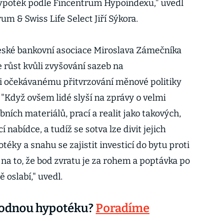
poték podle Fincentrum Hypoindexu," uvedl
um & Swiss Life Select Jiří Sýkora.
eské bankovní asociace Miroslava Zámečníka
 růst kvůli zvyšování sazeb na
i očekávanému přitvrzování měnové politiky
 "Když ovšem lidé slyší na zprávy o velmi
ích materiálů, prací a realit jako takových,
 nabídce, a tudíž se sotva lze divit jejich
éky a snahu se zajistit investicí do bytu proti
l na to, že bod zvratu je za rohem a poptávka po
 oslabí," uvedl.
výhodnou hypotéku?
Poradíme