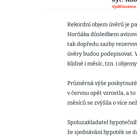
Vyděláváme
Rekordní objem úvěrů je pa
Horňáka důsledkem avizova
tak dopředu sazby rezervov
úvěry budou podepisovat. 
klidně i měsíc, tzn. i objem
Průměrná výše poskytnuté
v červnu opět vzrostla, a to
měsíců se zvýšila o více n
Spoluzakladatel hypotečního
že sjednávání hypoték se da