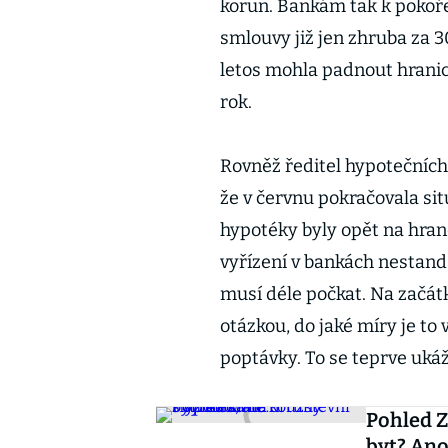
korun. Bankám tak k pokoře
smlouvy již jen zhruba za 3
letos mohla padnout hrani
rok.
Rovněž ředitel hypotečních
že v červnu pokračovala sit
hypotéky byly opět na hraně
vyřízení v bankách nestanda
musí déle počkat. Na začátk
otázkou, do jaké míry je to
poptávky. To se teprve ukáž
Pohled Z
byt? Ano