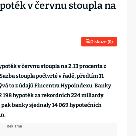
oték v červnu stoupla na
Diskuze (
0
)
oték v červnu stoupla na 2,13 procenta z
Sazba stoupla počtvrté v řadě, předtím 11
lývá to z údajů Fincentra Hypoindexu. Banky
72 198 hypoték za rekordních 224 miliardy
pak banky sjednaly 14 069 hypotečních
un.