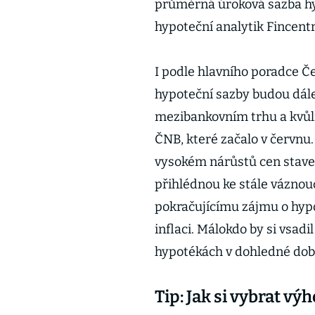
průměrná úroková sazba hy
hypoteční analytik Fincentr
I podle hlavního poradce Č
hypoteční sazby budou dále
mezibankovním trhu a kvůl
ČNB, které začalo v červnu.
vysokém nárůstů cen stavebn
přihlédnou ke stále váznoucí
pokračujícímu zájmu o hypot
inflaci. Málokdo by si vsadi
hypotékách v dohledné době
Tip: Jak si vybrat 