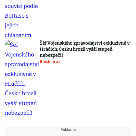
Šéf Vojenského zpravodajství exkluzivně v
Hráčích: Česku hrozil vyšší stupeň
nebezpečí!
Blesk hráči