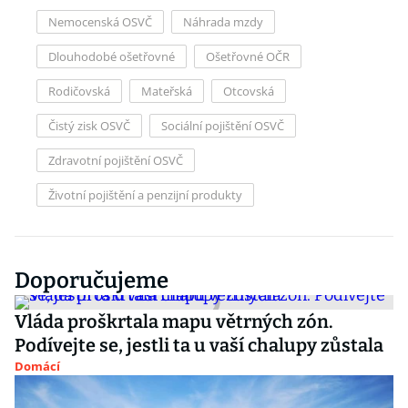
Nemocenská OSVČ
Náhrada mzdy
Dlouhodobé ošetřovné
Ošetřovné OČR
Rodičovská
Mateřská
Otcovská
Čistý zisk OSVČ
Sociální pojištění OSVČ
Zdravotní pojištění OSVČ
Životní pojištění a penzijní produkty
Doporučujeme
Vláda proškrtala mapu větrných zón.
Podívejte se, jestli ta u vaší chalupy zůstala
Domácí