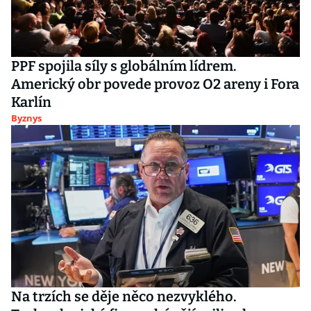
PPF spojila síly s globálním lídrem.
Americký obr povede provoz O2 areny i Fora
Karlín
Byznys
Na trzích se děje něco nezvyklého.