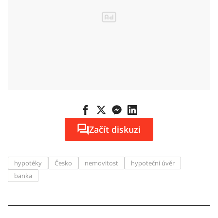
Začít diskuzi
hypotéky
Česko
nemovitost
hypoteční úvěr
banka