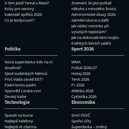
V čem jezdí Yamal a Mesii?
Znamení, že jste potkali
Kvízy pro seniory
někoho z minulého života
Kalendář úplňků 2026
Astronomické úkazy 2026:
Co je bodycount?
zatmění slunce a další
Jak obléci miminko při
vysokých teplotách?
Jak na dokonalé letní mojito
6 lehkých letních salátů
Politika
Sport 2026
Nová superdávka: kdo na ní
MMA
dosáhne?
Fotbal 2026/27
Sjezd sudetských Němců
Hokej 2026
Proč vláda zavádí EET?
Tenis 2026
Padni komu padni
F1 2026
Výpověď z práce vzor
Atletika 2026
Divoký kačer
Cyklistika 2026
Technologie
Ekonomika
SpaceX na burze
Smrt OSVČ
Nejlepší telefony
Spořicí účty
Nejlepší AI zdarma
Superdávka – změny