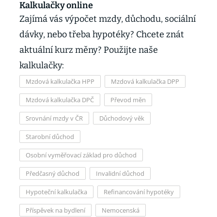
Kalkulačky online
Zajímá vás výpočet mzdy, důchodu, sociální
dávky, nebo třeba hypotéky? Chcete znát
aktuální kurz měny? Použijte naše
kalkulačky:
Mzdová kalkulačka HPP
Mzdová kalkulačka DPP
Mzdová kalkulačka DPČ
Převod měn
Srovnání mzdy v ČR
Důchodový věk
Starobní důchod
Osobní vyměřovací základ pro důchod
Předčasný důchod
Invalidní důchod
Hypoteční kalkulačka
Refinancování hypotéky
Příspěvek na bydlení
Nemocenská