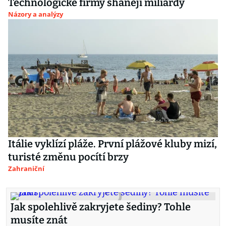
Technologické firmy shánějí miliardy
Názory a analýzy
Itálie vyklízí pláže. První plážové kluby mizí,
turisté změnu pocítí brzy
Zahraniční
Jak spolehlivě zakryjete šediny? Tohle
musíte znát