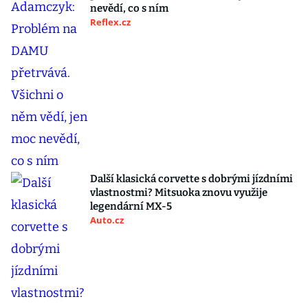
nevědí, co s ním
Reflex.cz
Další klasická corvette s dobrými jízdními
vlastnostmi? Mitsuoka znovu využije
legendární MX-5
Auto.cz