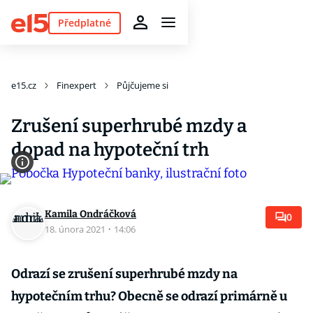
Předplatné
e15.cz
Finexpert
Půjčujeme si
Zrušení superhrubé mzdy a
dopad na hypoteční trh
Kamila Ondráčková
0
18. února 2021
·
14:06
Odrazí se zrušení superhrubé mzdy na
hypotečním trhu? Obecně se odrazí primárně u