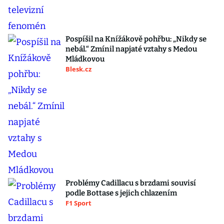
Pospíšil na Knížákově pohřbu: „Nikdy se
nebál.“ Zmínil napjaté vztahy s Medou
Mládkovou
Blesk.cz
Problémy Cadillacu s brzdami souvisí
podle Bottase s jejich chlazením
F1 Sport