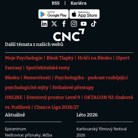
RSS
Kariéra
Další témata z našich webů
Moje Psychologie
Blesk Tlapky
Hráči na Blesku
iSport
Fantasy
Spotřebitelské testy
Blesku
Nemovitosti
Psychologika - podcast rozbíjející
psychologické mýty
Fotbalové přestupy
ONLINE
Eventový prostor Level 9
OKTAGON 92: Szabová
vs. Pudilová
Chance Liga 2026/27
Aktuálně
Léto 2026
Epicentrum
Karlovarský filmový festival
Neštovice: příznaky, léčba
2026