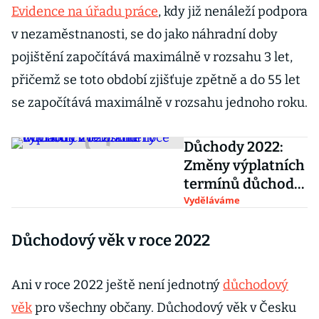
Evidence na úřadu práce
, kdy již nenáleží podpora
v nezaměstnanosti, se do jako náhradní doby
pojištění započítává maximálně v rozsahu 3 let,
přičemž se toto období zjišťuje zpětně a do 55 let
se započítává maximálně v rozsahu jednoho roku.
Důchody 2022:
Změny výplatních
termínů důchodů
v letošním roce
Vyděláváme
Důchodový věk v roce 2022
Ani v roce 2022 ještě není jednotný
důchodový
věk
pro všechny občany. Důchodový věk v Česku