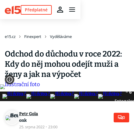
Předplatné
e15.cz
Finexpert
Vyděláváme
Odchod do důchodu v roce 2022:
Kdy do něj mohou odejít muži a
ženy a jak na výpočet
6
Fotogaler
Petr Gola
0
onk
25. srpna 2022
·
23:00