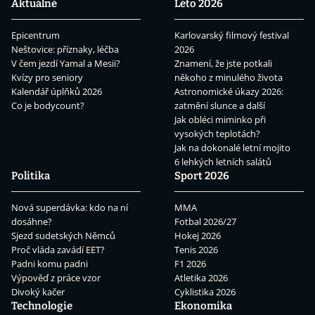
Aktuálně
Léto 2026
Epicentrum
Karlovarský filmový festival
Neštovice: příznaky, léčba
2026
V čem jezdí Yamal a Mesii?
Znamení, že jste potkali
Kvízy pro seniory
někoho z minulého života
Kalendář úplňků 2026
Astronomické úkazy 2026:
Co je bodycount?
zatmění slunce a další
Jak obléci miminko při
vysokých teplotách?
Jak na dokonalé letní mojito
6 lehkých letních salátů
Politika
Sport 2026
Nová superdávka: kdo na ní
MMA
dosáhne?
Fotbal 2026/27
Sjezd sudetských Němců
Hokej 2026
Proč vláda zavádí EET?
Tenis 2026
Padni komu padni
F1 2026
Výpověď z práce vzor
Atletika 2026
Divoký kačer
Cyklistika 2026
Technologie
Ekonomika