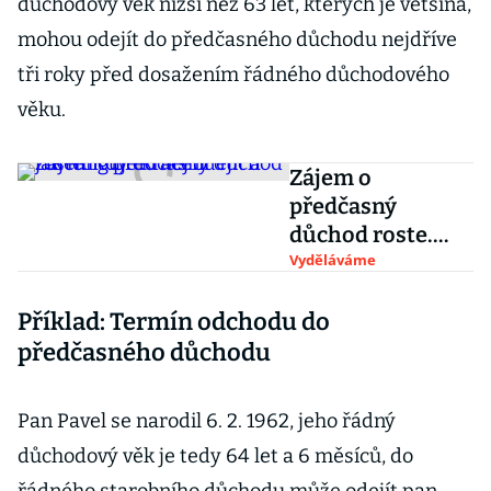
důchodový věk nižší než 63 let, kterých je většina,
mohou odejít do předčasného důchodu nejdříve
tři roky před dosažením řádného důchodového
věku.
Zájem o
předčasný
důchod roste.
Kdy do něj odejít
Vyděláváme
a jak funguje
Příklad: Termín odchodu do
krácení
předčasného důchodu
Pan Pavel se narodil 6. 2. 1962, jeho řádný
důchodový věk je tedy 64 let a 6 měsíců, do