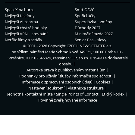
SpaceX na burze
Smrt OSVČ
Nejlepší telefony
Spořicí účty
Nejlepší AI zdarma
Superdávka – změny
Nejlepší chytré hodinky
Důchody 2027
Nejlepší VPN – srovnání
Minimální mzda 2027
Netflix filmy a seriály
Senior Pas – slevy
© 2001 - 2026 Copyright
CZECH NEWS CENTER a.s.
se sídlem náměstí Marie Schmolkové 3493/1, 100 00 Praha 10 -
Strašnice, IČO: 02346826, zapsána v OR, sp.zn. B 19490 a dodavatelé
obsahu
Autorská práva k publikovaným materiálům
Podmínky pro užívání služby informační společnosti
Informace o zpracování osobních údajů
Cookies
Nastavení soukromí
Vlastnická struktura
Jednotná kontaktní místa / Single Points of Contact
Etický kodex
Povinně zveřejňované informace