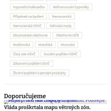
Hypoteční kalkulačka
Refinancování hypotéky
Příspěvek na bydlení
Nemocenská
Nemocenská OSVČ
Náhrada mzdy
Dlouhodobé ošetřovné
Ošetřovné OČR
Rodičovská
Mateřská
Otcovská
Čistý zisk OSVČ
Sociální pojištění OSVČ
Zdravotní pojištění OSVČ
Životní pojištění a penzijní produkty
Doporučujeme
Vláda proškrtala mapu větrných zón.