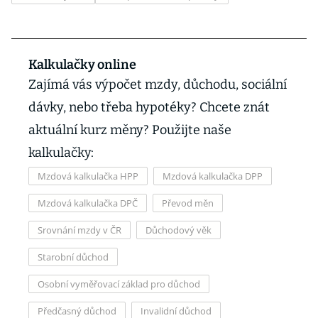
Kalkulačky online
Zajímá vás výpočet mzdy, důchodu, sociální
dávky, nebo třeba hypotéky? Chcete znát
aktuální kurz měny? Použijte naše
kalkulačky:
Mzdová kalkulačka HPP
Mzdová kalkulačka DPP
Mzdová kalkulačka DPČ
Převod měn
Srovnání mzdy v ČR
Důchodový věk
Starobní důchod
Osobní vyměřovací základ pro důchod
Předčasný důchod
Invalidní důchod