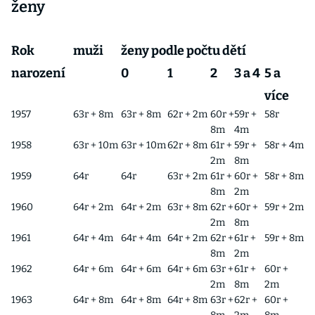
ženy
Rok
muži
ženy podle počtu dětí
narození
0
1
2
3 a 4
5 a
více
1957
63r + 8m
63r + 8m
62r + 2m
60r +
59r +
58r
8m
4m
1958
63r + 10m
63r + 10m
62r + 8m
61r +
59r +
58r + 4m
2m
8m
1959
64r
64r
63r + 2m
61r +
60r +
58r + 8m
8m
2m
1960
64r + 2m
64r + 2m
63r + 8m
62r +
60r +
59r + 2m
2m
8m
1961
64r + 4m
64r + 4m
64r + 2m
62r +
61r +
59r + 8m
8m
2m
1962
64r + 6m
64r + 6m
64r + 6m
63r +
61r +
60r +
2m
8m
2m
1963
64r + 8m
64r + 8m
64r + 8m
63r +
62r +
60r +