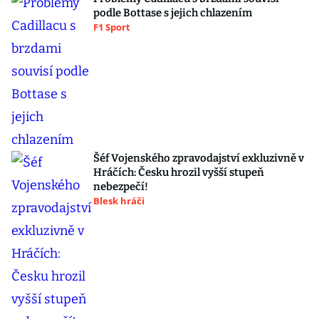
podle Bottase s jejich chlazením
F1 Sport
Šéf Vojenského zpravodajství exkluzivně v
Hráčích: Česku hrozil vyšší stupeň
nebezpečí!
Blesk hráči