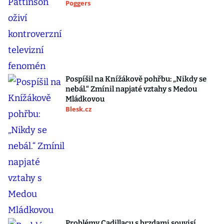
Poggers
Pospíšil na Knížákově pohřbu: „Nikdy se
nebál.“ Zmínil napjaté vztahy s Medou
Mládkovou
Blesk.cz
Problémy Cadillacu s brzdami souvisí