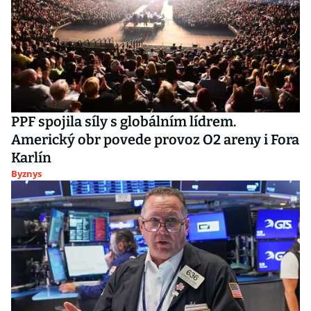
PPF spojila síly s globálním lídrem.
Americký obr povede provoz O2 areny i Fora
Karlín
Byznys