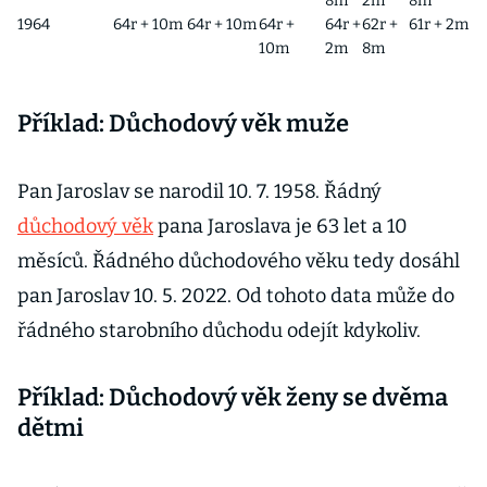
8m
2m
8m
1964
64r + 10m
64r + 10m
64r +
64r +
62r +
61r + 2m
10m
2m
8m
Příklad: Důchodový věk muže
Pan Jaroslav se narodil 10. 7. 1958. Řádný
důchodový věk
pana Jaroslava je 63 let a 10
měsíců. Řádného důchodového věku tedy dosáhl
pan Jaroslav 10. 5. 2022. Od tohoto data může do
řádného starobního důchodu odejít kdykoliv.
Příklad: Důchodový věk ženy se dvěma
dětmi