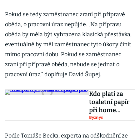
Pokud se tedy zaměstnanec zraní při přípravě
oběda, o pracovní úraz nepůjde. „Na přípravu
oběda by měla být vyhrazena klasická přestávka,
eventuálně by měl zaměstnanec tyto úkony činit
mimo pracovní dobu. Pokud se zaměstnanec
zraní při přípravě oběda, nebude se jednat o
pracovní úraz,“ doplňuje David Šupej.
Kdo platí za
toaletní papír
při home
office? Podle
Byznys
finančního
institutu je to
Podle Tomáše Becka, experta na odškodnění ze