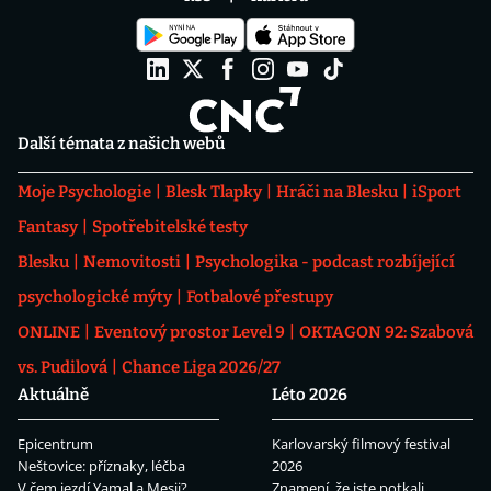
Další témata z našich webů
Moje Psychologie
Blesk Tlapky
Hráči na Blesku
iSport
Fantasy
Spotřebitelské testy
Blesku
Nemovitosti
Psychologika - podcast rozbíjející
psychologické mýty
Fotbalové přestupy
ONLINE
Eventový prostor Level 9
OKTAGON 92: Szabová
vs. Pudilová
Chance Liga 2026/27
Aktuálně
Léto 2026
Epicentrum
Karlovarský filmový festival
Neštovice: příznaky, léčba
2026
V čem jezdí Yamal a Mesii?
Znamení, že jste potkali