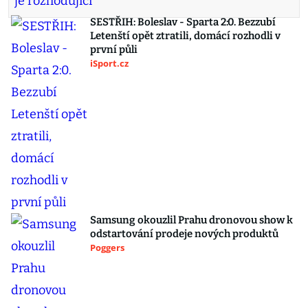
SESTŘIH: Boleslav - Sparta 2:0. Bezzubí
Letenští opět ztratili, domácí rozhodli v
první půli
iSport.cz
Samsung okouzlil Prahu dronovou show k
odstartování prodeje nových produktů
Poggers