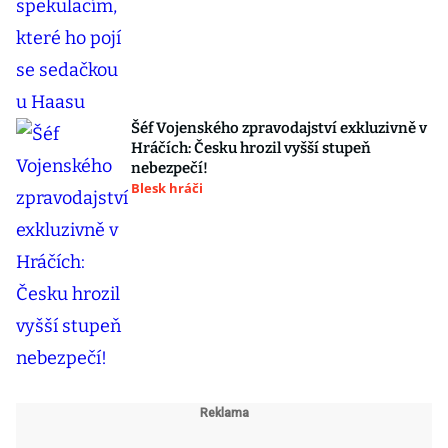
Šéf Vojenského zpravodajství exkluzivně v
Hráčích: Česku hrozil vyšší stupeň
nebezpečí!
Blesk hráči