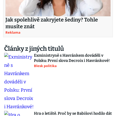
Jak spolehlivě zakryjete šediny? Tohle
musíte znát
Reklama
Články z jiných titulů
Exministryně s Havránkem dováděli v
Polsku: První slova Decroix i Havránkové!
Blesk politika
Hra o letiště. Proč by se Babišovi hodilo dát