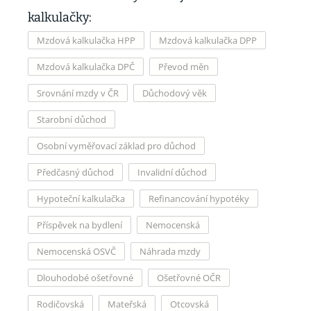
kalkulačky:
Mzdová kalkulačka HPP
Mzdová kalkulačka DPP
Mzdová kalkulačka DPČ
Převod měn
Srovnání mzdy v ČR
Důchodový věk
Starobní důchod
Osobní vyměřovací základ pro důchod
Předčasný důchod
Invalidní důchod
Hypoteční kalkulačka
Refinancování hypotéky
Příspěvek na bydlení
Nemocenská
Nemocenská OSVČ
Náhrada mzdy
Dlouhodobé ošetřovné
Ošetřovné OČR
Rodičovská
Mateřská
Otcovská