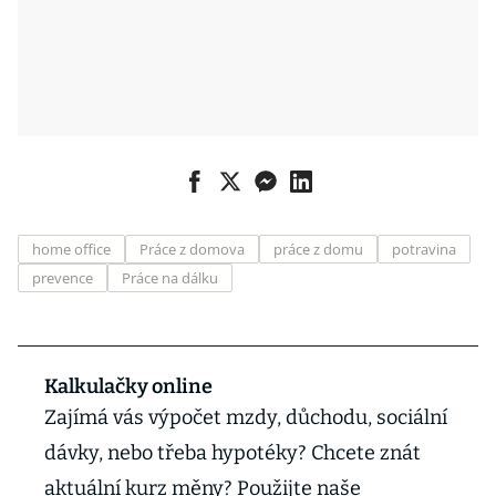
home office
Práce z domova
práce z domu
potravina
prevence
Práce na dálku
Kalkulačky online
Zajímá vás výpočet mzdy, důchodu, sociální
dávky, nebo třeba hypotéky? Chcete znát
aktuální kurz měny? Použijte naše