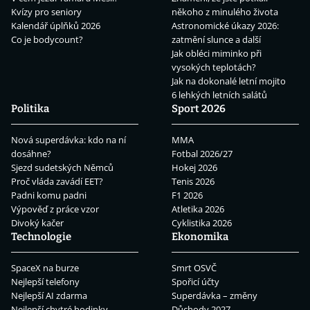
Kvízy pro seniory
někoho z minulého života
Kalendář úplňků 2026
Astronomické úkazy 2026:
Co je bodycount?
zatmění slunce a další
Jak obléci miminko při
vysokých teplotách?
Jak na dokonalé letní mojito
6 lehkých letních salátů
Politika
Sport 2026
Nová superdávka: kdo na ní
MMA
dosáhne?
Fotbal 2026/27
Sjezd sudetských Němců
Hokej 2026
Proč vláda zavádí EET?
Tenis 2026
Padni komu padni
F1 2026
Výpověď z práce vzor
Atletika 2026
Divoký kačer
Cyklistika 2026
Technologie
Ekonomika
SpaceX na burze
Smrt OSVČ
Nejlepší telefony
Spořicí účty
Nejlepší AI zdarma
Superdávka – změny
Nejlepší chytré hodinky
Důchody 2027