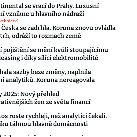
tinental se vrací do Prahy. Luxusní
í vznikne u hlavního nádraží
avebnictví
 Česka se zadrhla. Koruna znovu ovládla
trh, odráží to rozmach země
í pojištění se mění kvůli stoupajícímu
easing i díky sílící elektromobilitě
ala sazby beze změny, naplnila
í analytiků. Koruna nereagovala
 2025: Nový přehled
rativnějších žen ze světa financí
os roste rychleji, než analytici čekali.
ku táhnou hlavně domácnosti