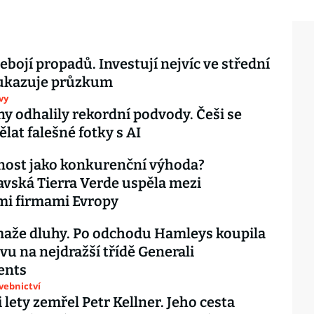
nebojí propadů. Investují nejvíc ve střední
 ukazuje průzkum
vy
ny odhalily rekordní podvody. Češi se
ělat falešné fotky s AI
nost jako konkurenční výhoda?
vská Tierra Verde uspěla mezi
mi firmami Evropy
maže dluhy. Po odchodu Hamleys koupila
ovu na nejdražší třídě Generali
ents
avebnictví
 lety zemřel Petr Kellner. Jeho cesta