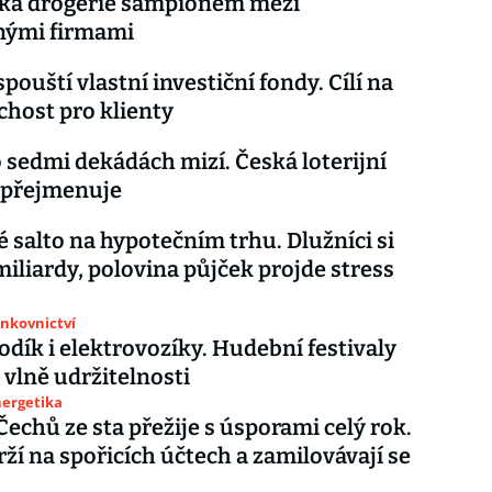
cká drogerie šampionem mezi
nými firmami
pouští vlastní investiční fondy. Cílí na
host pro klienty
 sedmi dekádách mizí. Česká loterijní
 přejmenuje
é salto na hypotečním trhu. Dlužníci si
 miliardy, polovina půjček projde stress
ankovnictví
vodík i elektrovozíky. Hudební festivaly
 vlně udržitelnosti
nergetika
Čechů ze sta přežije s úsporami celý rok.
rží na spořicích účtech a zamilovávají se