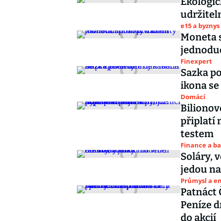
Ekologi
udržitel
e15 a byznys
Moneta s
jednoduc
Finexpert
Sazka po
ikona se
Domácí
Bilionov
připlatí
testem
Finance a b
Soláry, 
jedou na
Průmysl a e
Patnáct 
Peníze d
do akcií