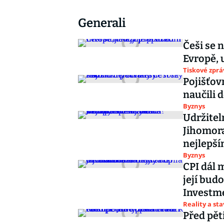
Generali
Češi se 
Evropě,
Tiskové zprá
Pojišťov
naučili d
Byznys
Udržitel
Jihomora
nejlepší
Byznys
CPI dál 
její bud
Investm
Reality a st
Před pěti