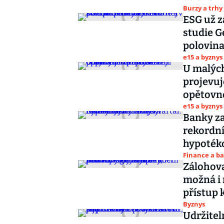
Burzy a trhy
ESG už z
studie G
polovina
e15 a byznys
U malých
projevuj
opětovn
e15 a byznys
Banky za
rekordníc
hypoték
Finance a b
Zálohova
možná i 
přístup 
Byznys
Udržitel