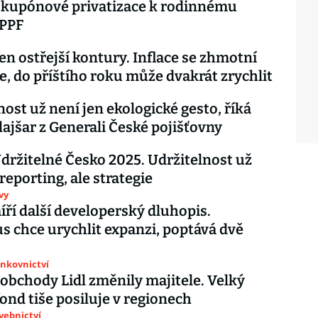
 kupónové privatizace k rodinnému
 PPF
en ostřejší kontury. Inflace se zhmotní
ře, do příštího roku může dvakrát zrychlit
nost už není jen ekologické gesto, říká
lajšar z Generali České pojišťovny
držitelné Česko 2025. Udržitelnost už
reporting, ale strategie
vy
íří další developerský dluhopis.
s chce urychlit expanzi, poptává dvě
ankovnictví
 obchody Lidl změnily majitele. Velký
fond tiše posiluje v regionech
avebnictví