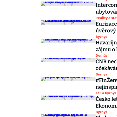
Intercon
ubytován
Reality a st
Eurizace
úvěrový 
Byznys
Havarijn
zájmu o l
Domácí
ČNB nech
očekáván
Byznys
#FinŽeny
nejinspi
e15 a byznys
Česko let
Ekonomi
Byznys