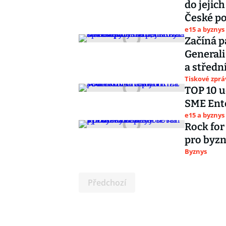
do jejich
České po
e15 a byznys
Začíná p
Generali
a středn
Tiskové zprá
TOP 10 u
SME Ente
e15 a byznys
Rock for
pro byz
Byznys
Předchozí