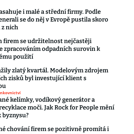
asahuje i malé a střední firmy. Podle
enerali se do něj v Evropě pustila skoro
 z nich
 firem se udržitelnost nejčastěji
e zpracováním odpadních surovin k
ému použití
žily zlatý kvartál. Modelovým zdrojem
h zisků byl investující klient s
ou
ankovnictví
né kelímky, vodíkový generátor a
recyklace moči. Jak Rock for People mění
k byznysu?
né chování firem se pozitivně promítá i