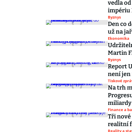
vedla od
impériu
Byznys
Den co d
už na ja
Ekonomika
Udržitel
Martin F
Byznys
Report U
není jen 
Tiskové zprá
Na trh m
Progresu
miliardy
Finance a b
Tři nové
realitní 
Reality a st