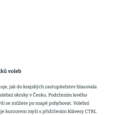
dků voleb
je, jak do krajských zastupitelstev hlasovala
 volební okrsky v Česku. Podržením levého
yši se můžete po mapě pohybovat. Volební
uje kurzorem myši s přidržením klávesy CTRL