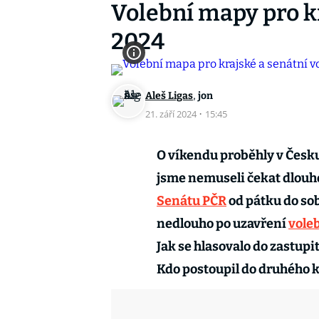
Volební mapy pro kr
2024
,
Aleš Ligas
jon
21. září 2024
·
15:45
O víkendu proběhly v Česk
jsme nemuseli čekat dlouho.
Senátu PČR
od pátku do so
nedlouho po uzavření
vole
Jak se hlasovalo do zastupi
Kdo postoupil do druhého k