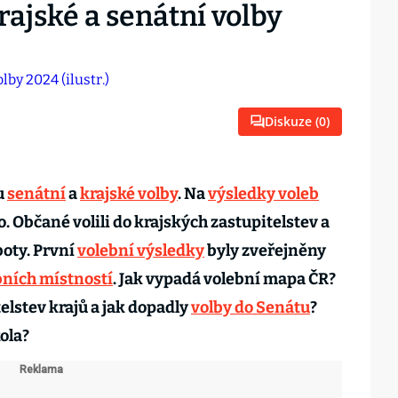
ajské a senátní volby
Diskuze (
0
)
u
senátní
a
krajské volby
. Na
výsledky voleb
 Občané volili do krajských zastupitelstev a
boty. První
volební výsledky
byly zveřejněny
bních místností
. Jak vypadá volební mapa ČR?
telstev krajů a jak dopadly
volby do Senátu
?
ola?