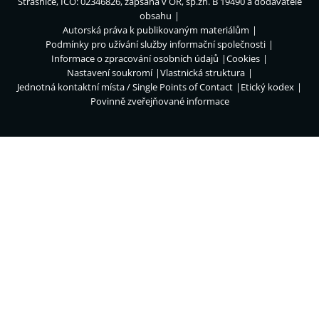
Strašnice, IČO: 02346826, zapsána v OR, sp.zn. B 19490 a dodavatelé
obsahu
Autorská práva k publikovaným materiálům
Podmínky pro užívání služby informační společnosti
Informace o zpracování osobních údajů
Cookies
Nastavení soukromí
Vlastnická struktura
Jednotná kontaktní místa / Single Points of Contact
Etický kodex
Povinně zveřejňované informace