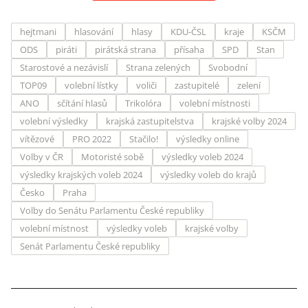
hejtmani
hlasování
hlasy
KDU-ČSL
kraje
KSČM
ODS
piráti
pirátská strana
přísaha
SPD
Stan
Starostové a nezávislí
Strana zelených
Svobodní
TOP09
volební lístky
voliči
zastupitelé
zelení
ANO
sčítání hlasů
Trikolóra
volební místnosti
volební výsledky
krajská zastupitelstva
krajské volby 2024
vítězové
PRO 2022
Stačilo!
výsledky online
Volby v ČR
Motoristé sobě
výsledky voleb 2024
výsledky krajských voleb 2024
výsledky voleb do krajů
Česko
Praha
Volby do Senátu Parlamentu České republiky
volební místnost
výsledky voleb
krajské volby
Senát Parlamentu České republiky