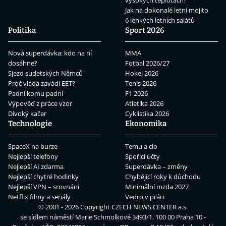
Jak na dokonalé letní mojito
6 lehkých letních salátů
Politika
Sport 2026
Nová superdávka: kdo na ní
MMA
dosáhne?
Fotbal 2026/27
Sjezd sudetských Němců
Hokej 2026
Proč vláda zavádí EET?
Tenis 2026
Padni komu padni
F1 2026
Výpověď z práce vzor
Atletika 2026
Divoký kačer
Cyklistika 2026
Technologie
Ekonomika
SpaceX na burze
Temu a clo
Nejlepší telefony
Spořicí účty
Nejlepší AI zdarma
Superdávka – změny
Nejlepší chytré hodinky
Chybějící roky k důchodu
Nejlepší VPN – srovnání
Minimální mzda 2027
Netflix filmy a seriály
Vedro v práci
© 2001 - 2026 Copyright
CZECH NEWS CENTER a.s.
se sídlem náměstí Marie Schmolkové 3493/1, 100 00 Praha 10 -