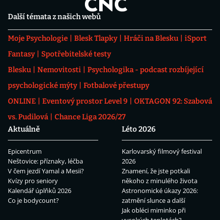
Další témata z našich webů
Moje Psychologie
Blesk Tlapky
Hráči na Blesku
iSport
Fantasy
Spotřebitelské testy
Blesku
Nemovitosti
Psychologika - podcast rozbíjející
psychologické mýty
Fotbalové přestupy
ONLINE
Eventový prostor Level 9
OKTAGON 92: Szabová
vs. Pudilová
Chance Liga 2026/27
Aktuálně
Léto 2026
Epicentrum
Karlovarský filmový festival
Neštovice: příznaky, léčba
2026
V čem jezdí Yamal a Mesii?
Znamení, že jste potkali
Kvízy pro seniory
někoho z minulého života
Kalendář úplňků 2026
Astronomické úkazy 2026:
Co je bodycount?
zatmění slunce a další
Jak obléci miminko při
vysokých teplotách?