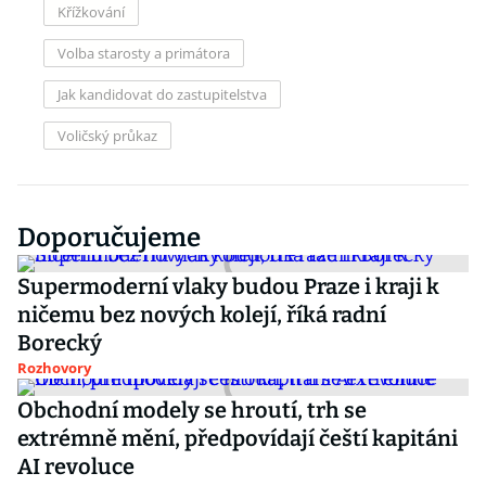
Křížkování
Volba starosty a primátora
Jak kandidovat do zastupitelstva
Voličský průkaz
Doporučujeme
Supermoderní vlaky budou Praze i kraji k
ničemu bez nových kolejí, říká radní
Borecký
Rozhovory
Obchodní modely se hroutí, trh se
extrémně mění, předpovídají čeští kapitáni
AI revoluce