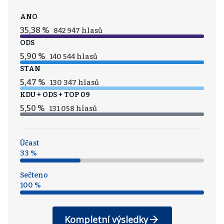
ANO
35,38 %
842 947 hlasů
ODS
5,90 %
140 544 hlasů
STAN
5,47 %
130 347 hlasů
KDU + ODS + TOP 09
5,50 %
131 058 hlasů
Účast
33 %
Sečteno
100 %
Kompletní výsledky