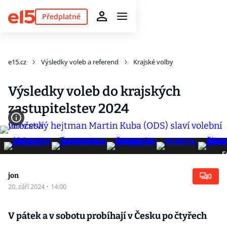
Předplatné
e15.cz
Výsledky voleb a referend
Krajské volby
Výsledky voleb do krajských
zastupitelstev 2024
F
jon
0
20. září 2024
·
14:00
V pátek a v sobotu probíhají v Česku po čtyřech