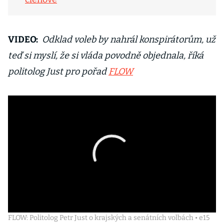
VIDEO:
Odklad voleb by nahrál konspirátorům, už
teď si myslí, že si vláda povodně objednala, říká
politolog Just pro pořad
FLOW
FLOW: Politolog Petr Just o krajských a senátních volbách • e15