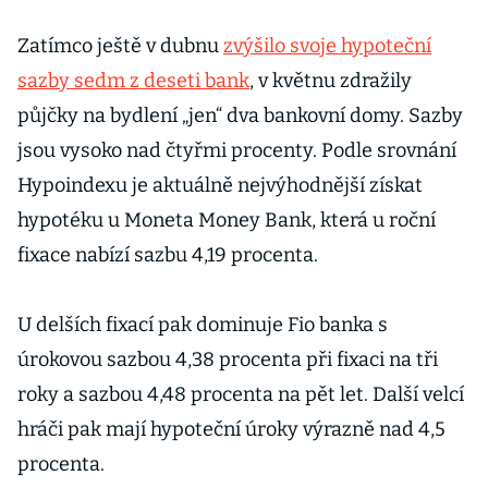
Zatímco ještě v dubnu
zvýšilo svoje hypoteční
sazby sedm z deseti bank
, v květnu zdražily
půjčky na bydlení „jen“ dva bankovní domy. Sazby
jsou vysoko nad čtyřmi procenty. Podle srovnání
Hypoindexu je aktuálně nejvýhodnější získat
hypotéku u Moneta Money Bank, která u roční
fixace nabízí sazbu 4,19 procenta.
U delších fixací pak dominuje Fio banka s
úrokovou sazbou 4,38 procenta při fixaci na tři
roky a sazbou 4,48 procenta na pět let. Další velcí
hráči pak mají hypoteční úroky výrazně nad 4,5
procenta.