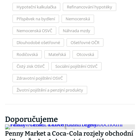
Hypoteční kalkulačka
Refinancování hypotéky
Příspěvek na bydlení
Nemocenská
Nemocenská OSVČ
Náhrada mzdy
Dlouhodobé ošetřovné
Ošetřovné OČR
Rodičovská
Mateřská
Otcovská
Čistý zisk OSVČ
Sociální pojištění OSVČ
Zdravotní pojištění OSVČ
Životní pojištění a penzijní produkty
Doporučujeme
Penny Market a Coca-Cola rozjely obchodní