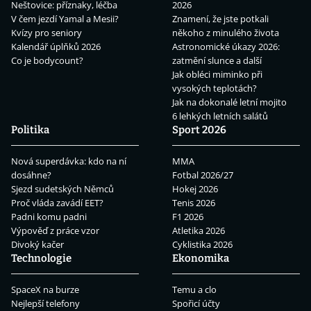
Neštovice: příznaky, léčba
2026
V čem jezdí Yamal a Mesii?
Znamení, že jste potkali
Kvízy pro seniory
někoho z minulého života
Kalendář úplňků 2026
Astronomické úkazy 2026:
Co je bodycount?
zatmění slunce a další
Jak obléci miminko při
vysokých teplotách?
Jak na dokonalé letní mojito
6 lehkých letních salátů
Politika
Sport 2026
Nová superdávka: kdo na ní
MMA
dosáhne?
Fotbal 2026/27
Sjezd sudetských Němců
Hokej 2026
Proč vláda zavádí EET?
Tenis 2026
Padni komu padni
F1 2026
Výpověď z práce vzor
Atletika 2026
Divoký kačer
Cyklistika 2026
Technologie
Ekonomika
SpaceX na burze
Temu a clo
Nejlepší telefony
Spořicí účty