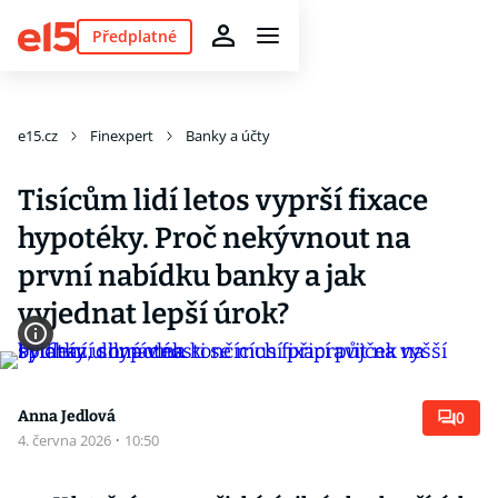
Předplatné
e15.cz
Finexpert
Banky a účty
Tisícům lidí letos vyprší fixace
hypotéky. Proč nekývnout na
první nabídku banky a jak
vyjednat lepší úrok?
Anna Jedlová
0
4. června 2026
·
10:50