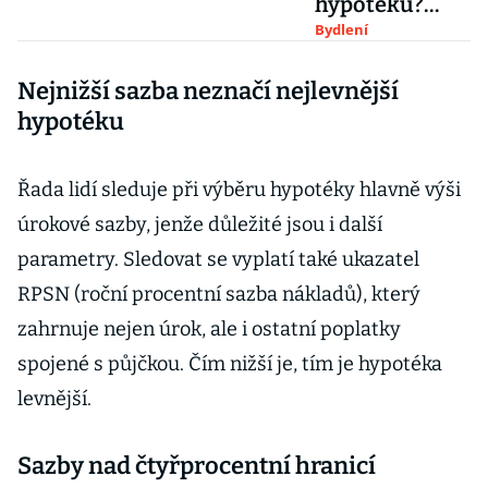
hypotéku?
Ústní dohoda
Bydlení
se nepočítá,
Nejnižší sazba neznačí nejlevnější
banka může
chtít peníze po
hypotéku
vás
Řada lidí sleduje při výběru hypotéky hlavně výši
úrokové sazby, jenže důležité jsou i další
parametry. Sledovat se vyplatí také ukazatel
RPSN (roční procentní sazba nákladů), který
zahrnuje nejen úrok, ale i ostatní poplatky
spojené s půjčkou. Čím nižší je, tím je hypotéka
levnější.
Sazby nad čtyřprocentní hranicí