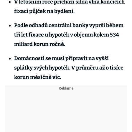
V letošním roce přichází silná vlna končících
fixací půjček na bydlení.
Podle odhadů centrální banky vyprší během
tří let fixace u hypoték v objemu kolem 534
miliard korun ročně.
Domácnosti se musí připravit na vyšší
splátky svých hypoték. V průměru až o tisíce
korun měsíčně víc.