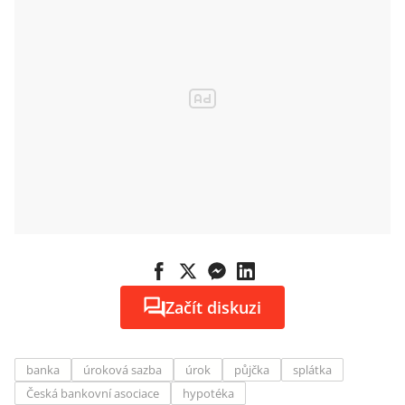
Začít diskuzi
banka
úroková sazba
úrok
půjčka
splátka
Česká bankovní asociace
hypotéka