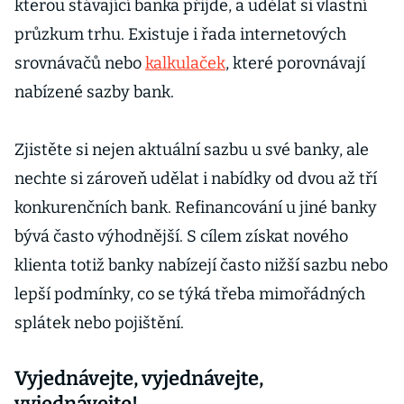
kterou stávající banka přijde, a udělat si vlastní
průzkum trhu. Existuje i řada internetových
srovnávačů nebo
kalkulaček
, které porovnávají
nabízené sazby bank.
Zjistěte si nejen aktuální sazbu u své banky, ale
nechte si zároveň udělat i nabídky od dvou až tří
konkurenčních bank. Refinancování u jiné banky
bývá často výhodnější. S cílem získat nového
klienta totiž banky nabízejí často nižší sazbu nebo
lepší podmínky, co se týká třeba mimořádných
splátek nebo pojištění.
Vyjednávejte, vyjednávejte,
vyjednávejte!