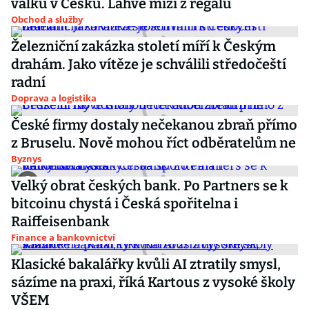
válku v Česku. Lahve mizí z regálů
Obchod a služby
Železniční zakázka století míří k Českým
drahám. Jako vítěze je schválili středočeští
radní
Doprava a logistika
České firmy dostaly nečekanou zbraň přímo
z Bruselu. Nově mohou říct odběratelům ne
Byznys
Velký obrat českých bank. Po Partners se k
bitcoinu chystá i Česká spořitelna i
Raiffeisenbank
Finance a bankovnictví
Klasické bakalářky kvůli AI ztratily smysl,
sázíme na praxi, říká Kartous z vysoké školy
VŠEM