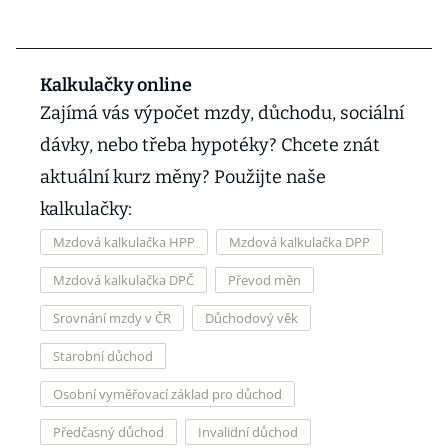
Kalkulačky online
Zajímá vás výpočet mzdy, důchodu, sociální
dávky, nebo třeba hypotéky? Chcete znát
aktuální kurz měny? Použijte naše
kalkulačky:
Mzdová kalkulačka HPP
Mzdová kalkulačka DPP
Mzdová kalkulačka DPČ
Převod měn
Srovnání mzdy v ČR
Důchodový věk
Starobní důchod
Osobní vyměřovací základ pro důchod
Předčasný důchod
Invalidní důchod