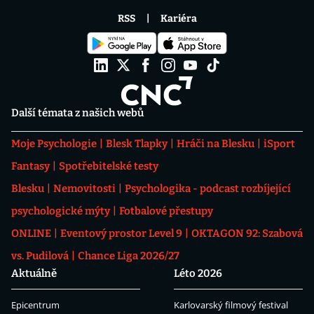
RSS
Kariéra
Další témata z našich webů
Moje Psychologie
Blesk Tlapky
Hráči na Blesku
iSport
Fantasy
Spotřebitelské testy
Blesku
Nemovitosti
Psychologika - podcast rozbíjející
psychologické mýty
Fotbalové přestupy
ONLINE
Eventový prostor Level 9
OKTAGON 92: Szabová
vs. Pudilová
Chance Liga 2026/27
Aktuálně
Léto 2026
Epicentrum
Karlovarský filmový festival