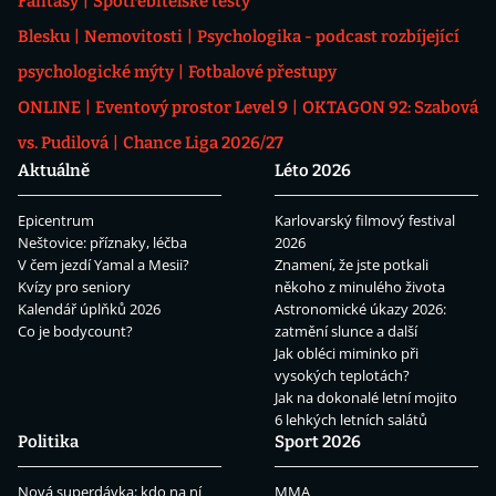
Fantasy
Spotřebitelské testy
Blesku
Nemovitosti
Psychologika - podcast rozbíjející
psychologické mýty
Fotbalové přestupy
ONLINE
Eventový prostor Level 9
OKTAGON 92: Szabová
vs. Pudilová
Chance Liga 2026/27
Aktuálně
Léto 2026
Epicentrum
Karlovarský filmový festival
Neštovice: příznaky, léčba
2026
V čem jezdí Yamal a Mesii?
Znamení, že jste potkali
Kvízy pro seniory
někoho z minulého života
Kalendář úplňků 2026
Astronomické úkazy 2026:
Co je bodycount?
zatmění slunce a další
Jak obléci miminko při
vysokých teplotách?
Jak na dokonalé letní mojito
6 lehkých letních salátů
Politika
Sport 2026
Nová superdávka: kdo na ní
MMA