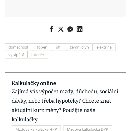
domácnosti
topení
uhlí
zemní plyn
elektřina
vytápění
Interiér
Kalkulačky online
Zajímá vás výpočet mzdy, důchodu, sociální
dávky, nebo třeba hypotéky? Chcete znát
aktuální kurz měny? Použijte naše
kalkulačky:
Mzdová kalkulačka HPP
Mzdová kalkulačka DPP