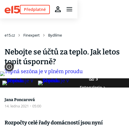
Předplatné
e15.cz
Finexpert
Bydlíme
Nebojte se účtů za teplo. Jak letos
topit úsporně?
3
Fotogalerie
Jana Poncarová
14. ledna 2021
·
05:00
Rozpočty celé řady domácností jsou nyní