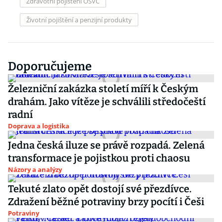
Zdravotní pojištění OSVČ
Životní pojištění a penzijní produkty
Doporučujeme
Železniční zakázka století míří k Českým
drahám. Jako vítěze je schválili středočeští
radní
Doprava a logistika
Jedna česká iluze se právě rozpadá. Zelená
transformace je pojistkou proti chaosu
Názory a analýzy
Tekuté zlato opět dostojí své přezdívce.
Zdražení běžné potraviny brzy pocítí i Češi
Potraviny