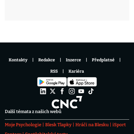
Kontakty
Redakce
Inzerce
Předplatné
RSS
Kariéra
Další témata z našich webů
Moje Psychologie
Blesk Tlapky
Hráči na Blesku
iSport