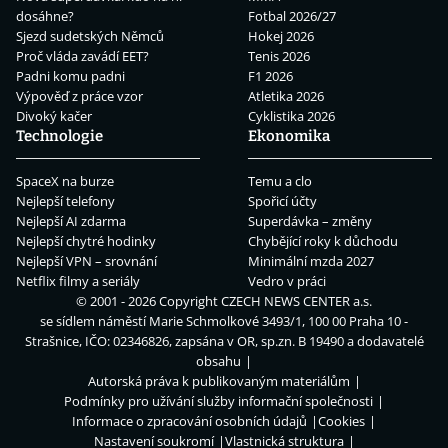
dosáhne?
Fotbal 2026/27
Sjezd sudetských Němců
Hokej 2026
Proč vláda zavádí EET?
Tenis 2026
Padni komu padni
F1 2026
Výpověď z práce vzor
Atletika 2026
Divoký kačer
Cyklistika 2026
Technologie
Ekonomika
SpaceX na burze
Temu a clo
Nejlepší telefony
Spořicí účty
Nejlepší AI zdarma
Superdávka – změny
Nejlepší chytré hodinky
Chybějící roky k důchodu
Nejlepší VPN – srovnání
Minimální mzda 2027
Netflix filmy a seriály
Vedro v práci
© 2001 - 2026 Copyright
CZECH NEWS CENTER a.s.
se sídlem náměstí Marie Schmolkové 3493/1, 100 00 Praha 10 -
Strašnice, IČO: 02346826, zapsána v OR, sp.zn. B 19490 a dodavatelé
obsahu
Autorská práva k publikovaným materiálům
Podmínky pro užívání služby informační společnosti
Informace o zpracování osobních údajů
Cookies
Nastavení soukromí
Vlastnická struktura