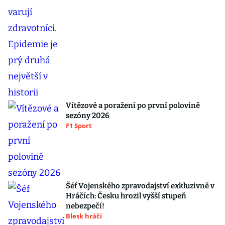
Vítězové a poražení po první polovině
sezóny 2026
F1 Sport
Šéf Vojenského zpravodajství exkluzivně v
Hráčích: Česku hrozil vyšší stupeň
nebezpečí!
Blesk hráči