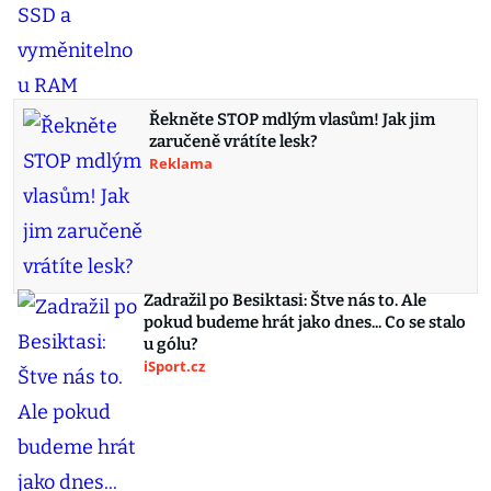
Řekněte STOP mdlým vlasům! Jak jim
zaručeně vrátíte lesk?
Reklama
Zadražil po Besiktasi: Štve nás to. Ale
pokud budeme hrát jako dnes... Co se stalo
u gólu?
iSport.cz