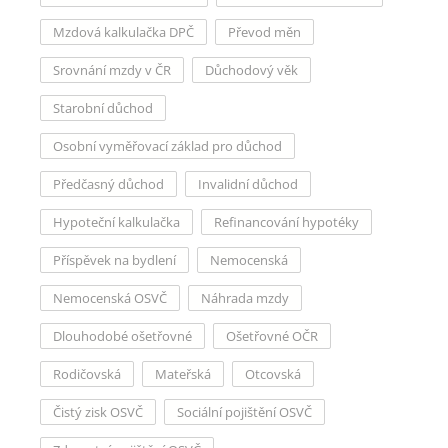
Mzdová kalkulačka DPČ
Převod měn
Srovnání mzdy v ČR
Důchodový věk
Starobní důchod
Osobní vyměřovací základ pro důchod
Předčasný důchod
Invalidní důchod
Hypoteční kalkulačka
Refinancování hypotéky
Příspěvek na bydlení
Nemocenská
Nemocenská OSVČ
Náhrada mzdy
Dlouhodobé ošetřovné
Ošetřovné OČR
Rodičovská
Mateřská
Otcovská
Čistý zisk OSVČ
Sociální pojištění OSVČ