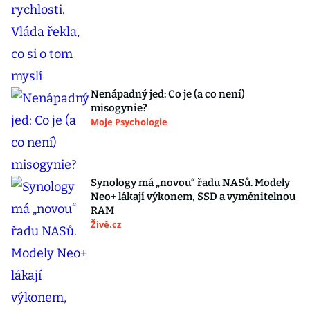
Nenápadný jed: Co je (a co není)
misogynie?
Moje Psychologie
Synology má „novou“ řadu NASů. Modely
Neo+ lákají výkonem, SSD a vyměnitelnou
RAM
Živě.cz