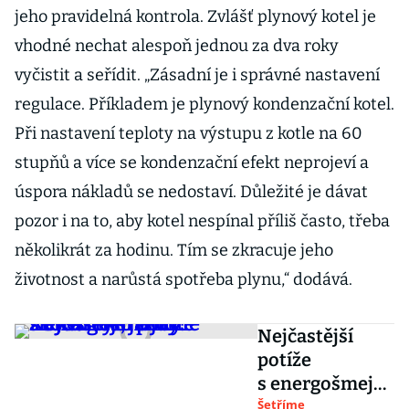
jeho pravidelná kontrola. Zvlášť plynový kotel je
vhodné nechat alespoň jednou za dva roky
vyčistit a seřídit. „Zásadní je i správné nastavení
regulace. Příkladem je plynový kondenzační kotel.
Při nastavení teploty na výstupu z kotle na 60
stupňů a více se kondenzační efekt neprojeví a
úspora nákladů se nedostaví. Důležité je dávat
pozor i na to, aby kotel nespínal příliš často, třeba
několikrát za hodinu. Tím se zkracuje jeho
životnost a narůstá spotřeba plynu,“ dodává.
Nejčastější
potíže
s energošmejd
y? Zbystřete,
Šetříme