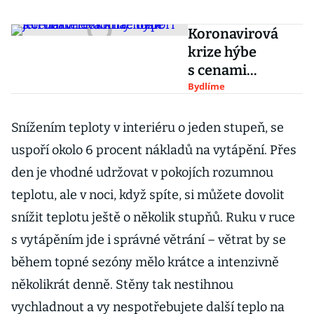
Koronavirová
krize hýbe
s cenami
elektřiny. Uspoří
Bydlíme
jen některé
domácnosti
Snížením teploty v interiéru o jeden stupeň, se
uspoří okolo 6 procent nákladů na vytápění. Přes
den je vhodné udržovat v pokojích rozumnou
teplotu, ale v noci, když spíte, si můžete dovolit
snížit teplotu ještě o několik stupňů. Ruku v ruce
s vytápěním jde i správné větrání – větrat by se
během topné sezóny mělo krátce a intenzivně
několikrát denně. Stěny tak nestihnou
vychladnout a vy nespotřebujete další teplo na