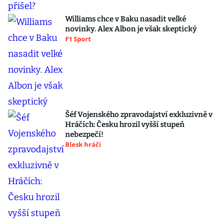
Williams chce v Baku nasadit velké
novinky. Alex Albon je však skeptický
F1 Sport
Šéf Vojenského zpravodajství exkluzivně v
Hráčích: Česku hrozil vyšší stupeň
nebezpečí!
Blesk hráči