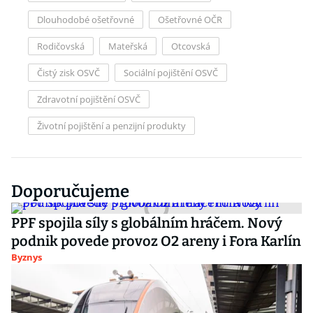
Dlouhodobé ošetřovné
Ošetřovné OČR
Rodičovská
Mateřská
Otcovská
Čistý zisk OSVČ
Sociální pojištění OSVČ
Zdravotní pojištění OSVČ
Životní pojištění a penzijní produkty
Doporučujeme
PPF spojila síly s globálním hráčem. Nový
podnik povede provoz O2 areny i Fora Karlín
Byznys