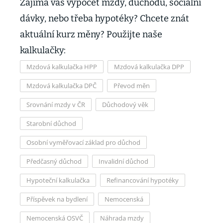
Zajímá vás výpočet mzdy, důchodu, sociální
dávky, nebo třeba hypotéky? Chcete znát
aktuální kurz měny? Použijte naše
kalkulačky:
Mzdová kalkulačka HPP
Mzdová kalkulačka DPP
Mzdová kalkulačka DPČ
Převod měn
Srovnání mzdy v ČR
Důchodový věk
Starobní důchod
Osobní vyměřovací základ pro důchod
Předčasný důchod
Invalidní důchod
Hypoteční kalkulačka
Refinancování hypotéky
Příspěvek na bydlení
Nemocenská
Nemocenská OSVČ
Náhrada mzdy