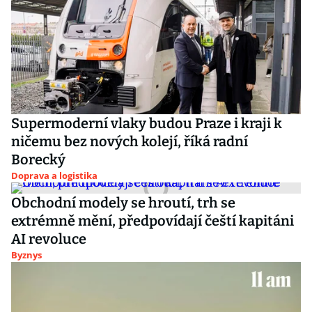
Supermoderní vlaky budou Praze i kraji k
ničemu bez nových kolejí, říká radní
Borecký
Doprava a logistika
Obchodní modely se hroutí, trh se
extrémně mění, předpovídají čeští kapitáni
AI revoluce
Byznys