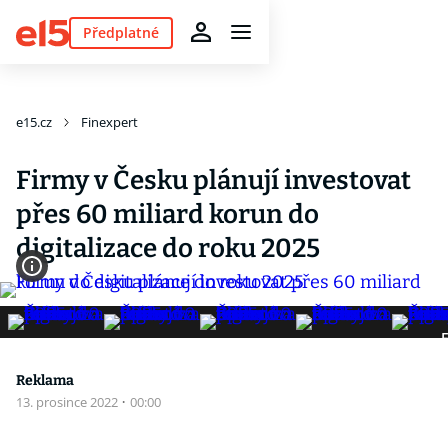
Předplatné
e15.cz
Finexpert
Firmy v Česku plánují investovat
přes 60 miliard korun do
digitalizace do roku 2025
F
Reklama
13. prosince 2022
·
00:00