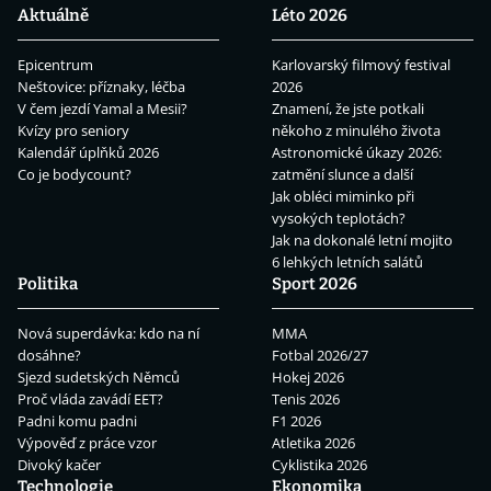
Aktuálně
Léto 2026
Epicentrum
Karlovarský filmový festival
Neštovice: příznaky, léčba
2026
V čem jezdí Yamal a Mesii?
Znamení, že jste potkali
Kvízy pro seniory
někoho z minulého života
Kalendář úplňků 2026
Astronomické úkazy 2026:
Co je bodycount?
zatmění slunce a další
Jak obléci miminko při
vysokých teplotách?
Jak na dokonalé letní mojito
6 lehkých letních salátů
Politika
Sport 2026
Nová superdávka: kdo na ní
MMA
dosáhne?
Fotbal 2026/27
Sjezd sudetských Němců
Hokej 2026
Proč vláda zavádí EET?
Tenis 2026
Padni komu padni
F1 2026
Výpověď z práce vzor
Atletika 2026
Divoký kačer
Cyklistika 2026
Technologie
Ekonomika