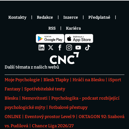
Kontakty
Redakce
Inzerce
Předplatné
RSS
Kariéra
Další témata z našich webů
Moje Psychologie
Blesk Tlapky
Hráči na Blesku
iSport
Fantasy
Spotřebitelské testy
Blesku
Nemovitosti
Psychologika - podcast rozbíjející
psychologické mýty
Fotbalové přestupy
ONLINE
Eventový prostor Level 9
OKTAGON 92: Szabová
vs. Pudilová
Chance Liga 2026/27