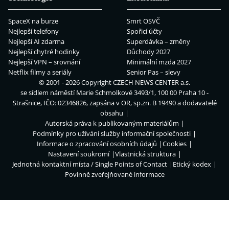
SpaceX na burze
Smrt OSVČ
Nejlepší telefony
Spořicí účty
Nejlepší AI zdarma
Superdávka – změny
Nejlepší chytré hodinky
Důchody 2027
Nejlepší VPN – srovnání
Minimální mzda 2027
Netflix filmy a seriály
Senior Pas – slevy
© 2001 - 2026 Copyright
CZECH NEWS CENTER a.s.
se sídlem náměstí Marie Schmolkové 3493/1, 100 00 Praha 10 -
Strašnice, IČO: 02346826, zapsána v OR, sp.zn. B 19490 a dodavatelé
obsahu
Autorská práva k publikovaným materiálům
Podmínky pro užívání služby informační společnosti
Informace o zpracování osobních údajů
Cookies
Nastavení soukromí
Vlastnická struktura
Jednotná kontaktní místa / Single Points of Contact
Etický kodex
Povinně zveřejňované informace