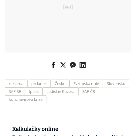
reklama
prclanek
Česko
Evropská unie
Slovensko
SAP SE
Ipsos
Ladislav Kučera
SAP ČR
koronavirová krize
Kalkulačky online