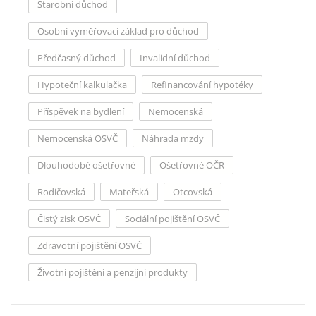
Starobní důchod
Osobní vyměřovací základ pro důchod
Předčasný důchod
Invalidní důchod
Hypoteční kalkulačka
Refinancování hypotéky
Příspěvek na bydlení
Nemocenská
Nemocenská OSVČ
Náhrada mzdy
Dlouhodobé ošetřovné
Ošetřovné OČR
Rodičovská
Mateřská
Otcovská
Čistý zisk OSVČ
Sociální pojištění OSVČ
Zdravotní pojištění OSVČ
Životní pojištění a penzijní produkty