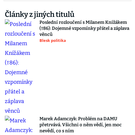
Články z jiných titulů
Poslední rozloučení s Milanem Knížákem
(†86): Dojemné vzpomínky přátel a záplava
věnců
Blesk politika
Marek Adamczyk: Problém na DAMU
přetrvává. Všichni o něm vědí, jen moc
nevědí, co s ním