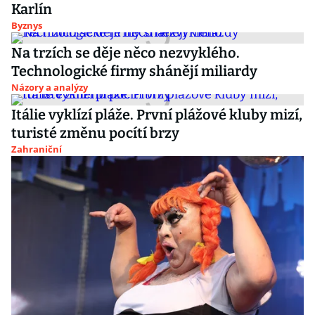
Karlín
Byznys
Na trzích se děje něco nezvyklého.
Technologické firmy shánějí miliardy
Názory a analýzy
Itálie vyklízí pláže. První plážové kluby mizí,
turisté změnu pocítí brzy
Zahraniční