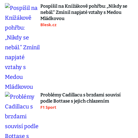
Pospíšil na Knížákově pohřbu: „Nikdy se
nebál.“ Zmínil napjaté vztahy s Medou
Mládkovou
Blesk.cz
Problémy Cadillacu s brzdami souvisí
podle Bottase s jejich chlazením
F1 Sport