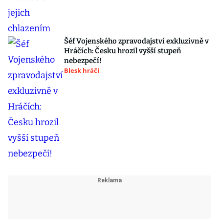
Šéf Vojenského zpravodajství exkluzivně v
Hráčích: Česku hrozil vyšší stupeň
nebezpečí!
Blesk hráči