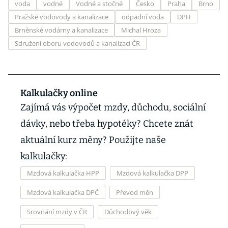
voda
vodné
Vodné a stočné
Česko
Praha
Brno
Pražské vodovody a kanalizace
odpadní voda
DPH
Brněnské vodárny a kanalizace
Michal Hroza
Sdružení oboru vodovodů a kanalizací ČR
Kalkulačky online
Zajímá vás výpočet mzdy, důchodu, sociální
dávky, nebo třeba hypotéky? Chcete znát
aktuální kurz měny? Použijte naše
kalkulačky:
Mzdová kalkulačka HPP
Mzdová kalkulačka DPP
Mzdová kalkulačka DPČ
Převod měn
Srovnání mzdy v ČR
Důchodový věk