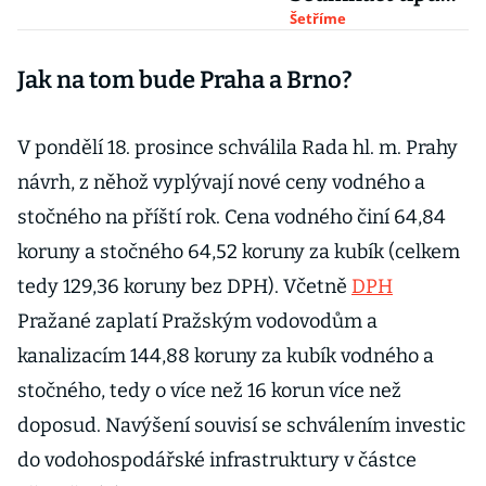
na snížení
Šetříme
spotřeby energie
Jak na tom bude Praha a Brno?
V pondělí 18. prosince schválila Rada hl. m. Prahy
návrh, z něhož vyplývají nové ceny vodného a
stočného na příští rok. Cena vodného činí 64,84
koruny a stočného 64,52 koruny za kubík (celkem
tedy 129,36 koruny bez DPH). Včetně
DPH
Pražané zaplatí Pražským vodovodům a
kanalizacím 144,88 koruny za kubík vodného a
stočného, tedy o více než 16 korun více než
doposud. Navýšení souvisí se schválením investic
do vodohospodářské infrastruktury v částce