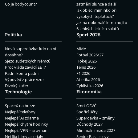
Co je bodycount?
zatmění slunce a další
Jak obléci miminko při
vysokých teplotách?
Jak na dokonalé letní mojito
6 lehkých letních salátů
Politika
Sport 2026
Nová superdávka: kdo na ní
MMA
dosáhne?
Fotbal 2026/27
Sjezd sudetských Němců
Hokej 2026
Proč vláda zavádí EET?
Tenis 2026
Padni komu padni
F1 2026
Výpověď z práce vzor
Atletika 2026
Divoký kačer
Cyklistika 2026
Technologie
Ekonomika
SpaceX na burze
Smrt OSVČ
Nejlepší telefony
Spořicí účty
Nejlepší AI zdarma
Superdávka – změny
Nejlepší chytré hodinky
Důchody 2027
Nejlepší VPN – srovnání
Minimální mzda 2027
Netflix filmy a seriály
Senior Pas – slevy