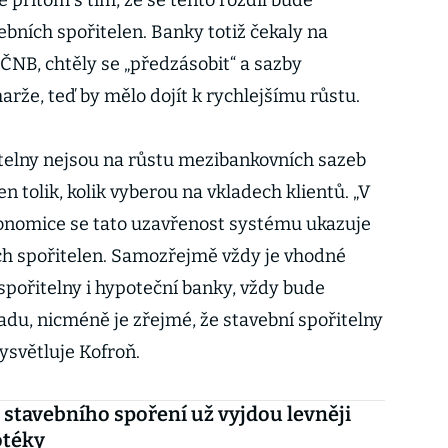
 přitom s tím, že se tento rozdíl bude
bních spořitelen. Banky totiž čekaly na
 ČNB, chtěly se „předzásobit“ a sazby
arže, teď by mělo dojít k rychlejšímu růstu.
telny nejsou na růstu mezibankovních sazeb
 jen tolik, kolik vyberou na vkladech klientů. „V
konomice se tato uzavřenost systému ukazuje
ch spořitelen. Samozřejmě vždy je vhodné
spořitelny i hypoteční banky, vždy bude
adu, nicméně je zřejmé, že stavební spořitelny
vysvětluje Kofroň.
 stavebního spoření už vyjdou levněji
otéky