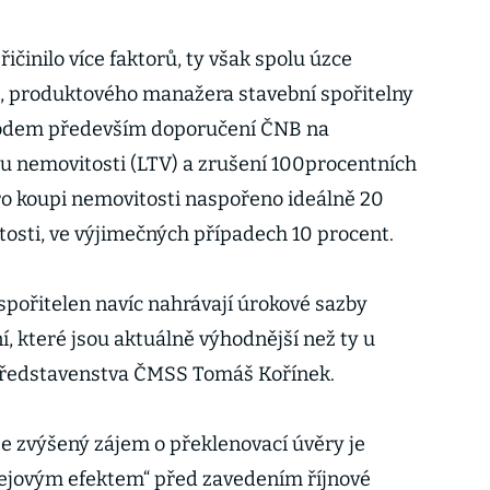
ičinilo více faktorů, ty však spolu úzce
a, produktového manažera stavební spořitelny
vodem především doporučení ČNB na
u nemovitosti (LTV) a zrušení 100procentních
ro koupi nemovitosti naspořeno ideálně 20
osti, ve výjimečných případech 10 procent.
spořitelen navíc nahrávají úrokové sazby
, které jsou aktuálně výhodnější než ty u
představenstva ČMSS Tomáš Kořínek.
že zvýšený zájem o překlenovací úvěry je
ejovým efektem“ před zavedením říjnové