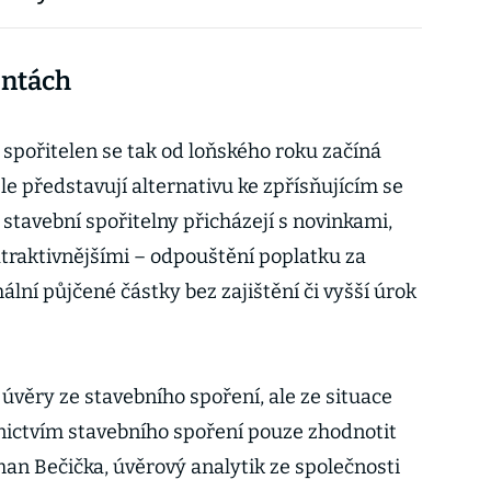
ontách
 spořitelen se tak od loňského roku začíná
e představují alternativu ke zpřísňujícím se
tavební spořitelny přicházejí s novinkami,
atraktivnějšími – odpouštění poplatku za
lní půjčené částky bez zajištění či vyšší úrok
 úvěry ze stavebního spoření, ale ze situace
řednictvím stavebního spoření pouze zhodnotit
an Bečička, úvěrový analytik ze společnosti