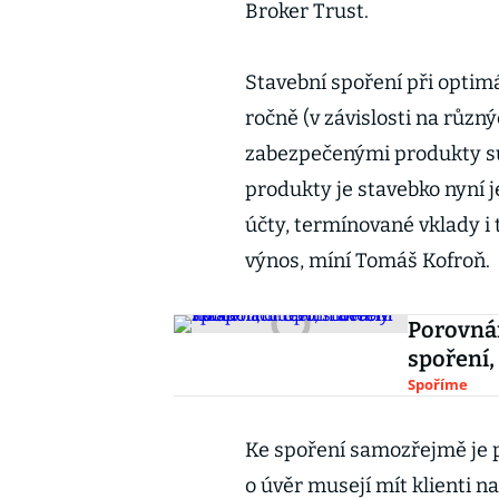
Broker Trust.
Stavební spoření při optimá
ročně (v závislosti na různý
zabezpečenými produkty su
produkty je stavebko nyní j
účty, termínované vklady i 
výnos, míní Tomáš Kofroň.
Porovnán
spoření,
Spoříme
Ke spoření samozřejmě je 
o úvěr musejí mít klienti 