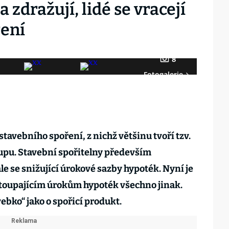
 zdražují, lidé se vracejí
ření
8
Fotogalerie
stavebního spoření, z nichž většinu tvoří tzv.
upu. Stavební spořitelny především
e se snižující úrokové sazby hypoték. Nyní je
stoupajícím úrokům hypoték všechno jinak.
vebko“ jako o spořicí produkt.