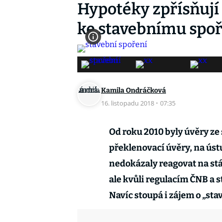
Hypotéky zpřísňují a
ke stavebnímu spo
Kamila Ondráčková
16. listopadu 2018
·
07:35
Od roku 2010 byly úvěry ze 
překlenovací úvěry, na úst
nedokázaly reagovat na stál
ale kvůli regulacím ČNB a 
Navíc stoupá i zájem o „sta