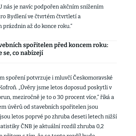
„U nás je navíc podpořen akčním snížením
o Bydlení ve čtvrtém čtvrtletí a
 prázdnin až do konce roku.“
vebních spořitelen před koncem roku:
 se, co nabízejí
i
ím spoření potvrzuje i mluvčí Českomoravské
Kofroň. „Úvěry jsme letos doposud poskytli v
un, meziročně je to o 30 procent více,“ říká a
em úvěrů od stavebních spořitelen jsou
sou letos poprvé po zhruba deseti letech nižší
atistiky ČNB je aktuální rozdíl zhruba 0,2