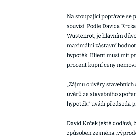
Na stoupající poptávce se př
souvisí. Podle Davida Krčk
Wüstenrot, je hlavním dů
maximální zástavní hodnot
hypoték. Klient musí mít p
procent kupní ceny nemovit
„Zájmu o úvěry stavebních 
úvěrů ze stavebního spoření
hypoték,“ uvádí předseda 
David Krček ještě dodává, 
způsoben zejména „výprod