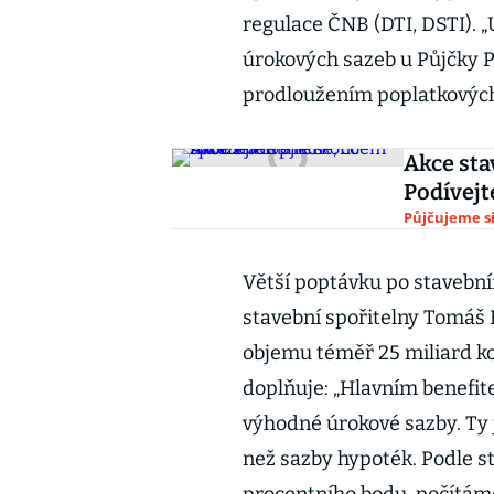
regulace ČNB (DTI, DSTI). 
úrokových sazeb u Půjčky Pr
prodloužením poplatkových
Akce sta
Podívejte
Půjčujeme s
Větší poptávku po stavebn
stavební spořitelny Tomáš 
objemu téměř 25 miliard kor
doplňuje: „Hlavním benefit
výhodné úrokové sazby. Ty j
než sazby hypoték. Podle st