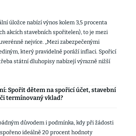
lní úložce nabízí výnos kolem 3,5 procenta
ch akcích stavebních spořitelen), to je mezi
verénně nejvíce. „Mezi zabezpečenými
ediným, který pravidelně poráží inflaci. Spořicí
třeba státní dluhopisy nabízejí výrazně nižší
í: Spořit dětem na spořicí účet, stavební
 či termínovaný vklad?
pádným důvodem i podmínka, kdy při žádosti
naspořeno ideálně 20 procent hodnoty