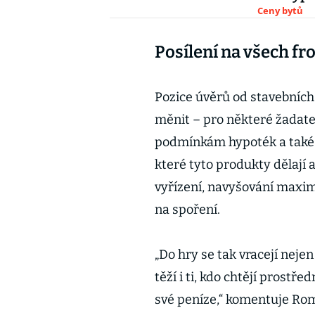
Ceny bytů
Posílení na všech fr
Pozice úvěrů od stavebních
měnit – pro některé žadatel
podmínkám hypoték a také s
které tyto produkty dělají 
vyřízení, navyšování maximá
na spoření.
„Do hry se tak vracejí nejen
těží i ti, kdo chtějí prost
své peníze,“ komentuje Rom