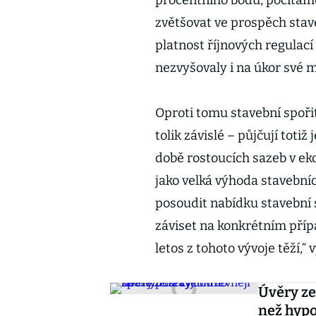
procentního bodu, počítáme
zvětšovat ve prospěch stave
platnost říjnových regulací
nezvyšovaly i na úkor své m
Oproti tomu stavební spoři
tolik závislé – půjčují totiž
době rostoucích sazeb v e
jako velká výhoda stavební
posoudit nabídku stavební 
záviset na konkrétním příp
letos z tohoto vývoje těží,“ 
Úvěry ze
než hyp