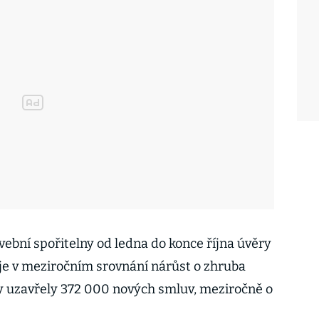
vební spořitelny od ledna do konce října úvěry
 je v meziročním srovnání nárůst o zhruba
ny uzavřely 372 000 nových smluv, meziročně o