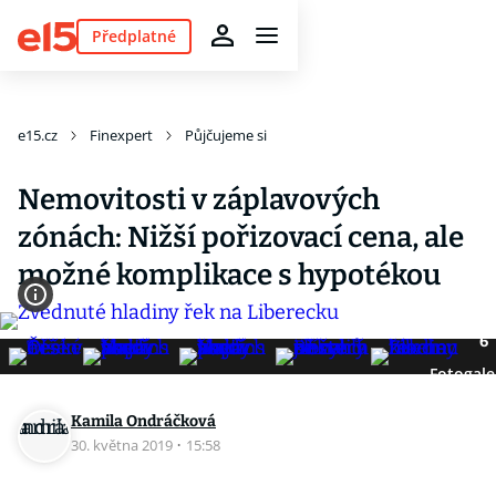
Předplatné
e15.cz
Finexpert
Půjčujeme si
Nemovitosti v záplavových
zónách: Nižší pořizovací cena, ale
možné komplikace s hypotékou
6
Fotogale
Kamila Ondráčková
30. května 2019
·
15:58