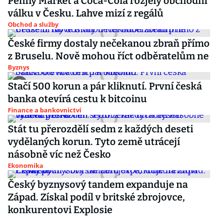
Penny Market a Coca-Cola rozjely obchodní
válku v Česku. Lahve mizí z regálů
Obchod a služby
České firmy dostaly nečekanou zbraň přímo
z Bruselu. Nově mohou říct odběratelům ne
Byznys
Stačí 500 korun a pár kliknutí. První česká
banka otevírá cestu k bitcoinu
Finance a bankovnictví
Stát tu přerozdělí sedm z každých deseti
vydělaných korun. Tyto země utrácejí
násobně víc než Česko
Ekonomika
Český byznysový tandem expanduje na
Západ. Získal podíl v britské zbrojovce,
konkurentovi Explosie