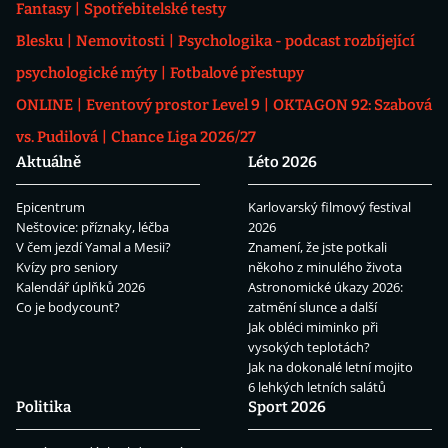
Fantasy
Spotřebitelské testy
Blesku
Nemovitosti
Psychologika - podcast rozbíjející
psychologické mýty
Fotbalové přestupy
ONLINE
Eventový prostor Level 9
OKTAGON 92: Szabová
vs. Pudilová
Chance Liga 2026/27
Aktuálně
Léto 2026
Epicentrum
Karlovarský filmový festival
Neštovice: příznaky, léčba
2026
V čem jezdí Yamal a Mesii?
Znamení, že jste potkali
Kvízy pro seniory
někoho z minulého života
Kalendář úplňků 2026
Astronomické úkazy 2026:
Co je bodycount?
zatmění slunce a další
Jak obléci miminko při
vysokých teplotách?
Jak na dokonalé letní mojito
6 lehkých letních salátů
Politika
Sport 2026