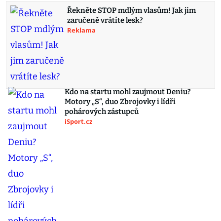
Řekněte STOP mdlým vlasům! Jak jim
zaručeně vrátíte lesk?
Reklama
Kdo na startu mohl zaujmout Deniu?
Motory „S“, duo Zbrojovky i lídři
pohárových zástupců
iSport.cz