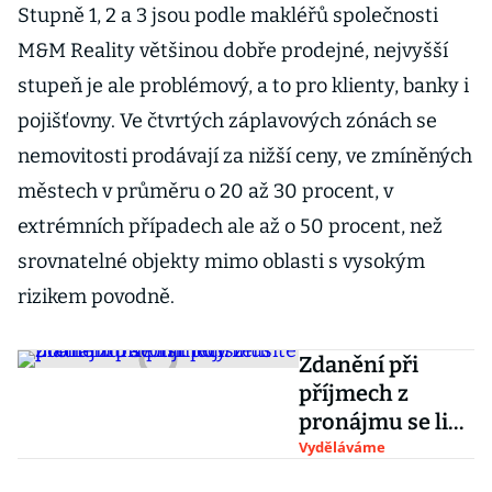
Stupně 1, 2 a 3 jsou podle makléřů společnosti
M&M Reality většinou dobře prodejné, nejvyšší
stupeň je ale problémový, a to pro klienty, banky i
pojišťovny. Ve čtvrtých záplavových zónách se
nemovitosti prodávají za nižší ceny, ve zmíněných
městech v průměru o 20 až 30 procent, v
extrémních případech ale až o 50 procent, než
srovnatelné objekty mimo oblasti s vysokým
rizikem povodně.
Zdanění při
příjmech z
pronájmu se liší:
Kdy musíte
Vyděláváme
platit i zdravotní