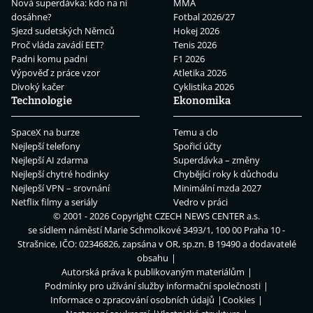
Nová superdávka: kdo na ní
MMA
dosáhne?
Fotbal 2026/27
Sjezd sudetských Němců
Hokej 2026
Proč vláda zavádí EET?
Tenis 2026
Padni komu padni
F1 2026
Výpověď z práce vzor
Atletika 2026
Divoký kačer
Cyklistika 2026
Technologie
Ekonomika
SpaceX na burze
Temu a clo
Nejlepší telefony
Spořicí účty
Nejlepší AI zdarma
Superdávka – změny
Nejlepší chytré hodinky
Chybějící roky k důchodu
Nejlepší VPN – srovnání
Minimální mzda 2027
Netflix filmy a seriály
Vedro v práci
© 2001 - 2026 Copyright
CZECH NEWS CENTER a.s.
se sídlem náměstí Marie Schmolkové 3493/1, 100 00 Praha 10 -
Strašnice, IČO: 02346826, zapsána v OR, sp.zn. B 19490 a dodavatelé
obsahu
Autorská práva k publikovaným materiálům
Podmínky pro užívání služby informační společnosti
Informace o zpracování osobních údajů
Cookies