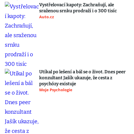
Vystřelovací kapoty: Zachraňují, ale
sraženou srnku prodraží i o 300 tisíc
Auto.cz
Utíkal po lešení a bál se o život. Dnes peer
konzultant Jašík ukazuje, že cesta z
psychózy existuje
Moje Psychologie