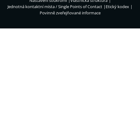
Nastavení soukromí
Vlastnická struktura
Jednotná kontaktní místa / Single Points of Contact
Etický kodex
Povinně zveřejňované informace