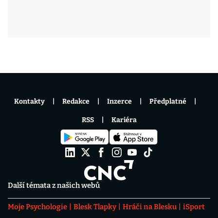
Kontakty
Redakce
Inzerce
Předplatné
RSS
Kariéra
Další témata z našich webů
Moje Psychologie
Blesk Tlapky
Hráči na Blesku
iSport