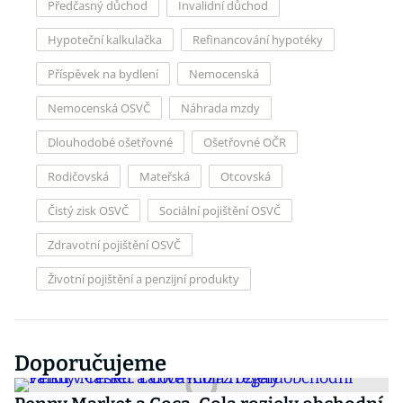
Předčasný důchod
Invalidní důchod
Hypoteční kalkulačka
Refinancování hypotéky
Příspěvek na bydlení
Nemocenská
Nemocenská OSVČ
Náhrada mzdy
Dlouhodobé ošetřovné
Ošetřovné OČR
Rodičovská
Mateřská
Otcovská
Čistý zisk OSVČ
Sociální pojištění OSVČ
Zdravotní pojištění OSVČ
Životní pojištění a penzijní produkty
Doporučujeme