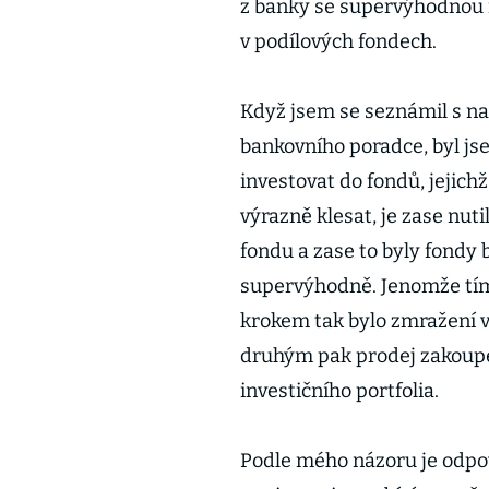
z banky se supervýhodnou 
v podílových fondech.
Když jsem se seznámil s n
bankovního poradce, byl js
investovat do fondů, jejichž 
výrazně klesat, je zase nuti
fondu a zase to byly fondy 
supervýhodně. Jenomže tím j
krokem tak bylo zmražení 
druhým pak prodej zakoupe
investičního portfolia.
Podle mého názoru je odpově