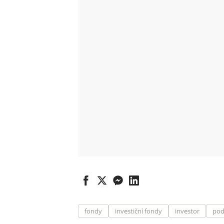
fondy
investiční fondy
investor
pod