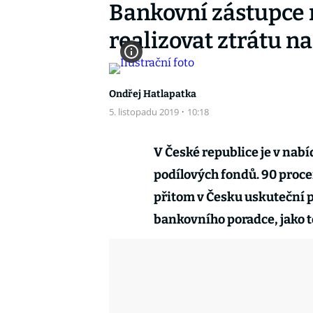
Bankovní zástupce 
realizovat ztrátu na
Ondřej Hatlapatka
5. listopadu 2019
·
10:18
V České republice je v nabí
podílových fondů. 90 proce
přitom v Česku uskuteční p
bankovního poradce, jako t