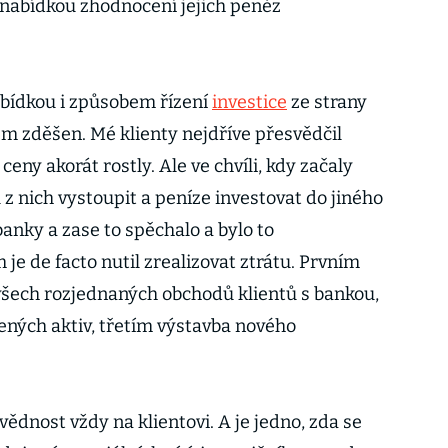
nabídkou zhodnocení jejich peněz
abídkou i způsobem řízení
investice
ze strany
em zděšen. Mé klienty nejdříve přesvědčil
ceny akorát rostly. Ale ve chvíli, kdy začaly
l z nich vystoupit a peníze investovat do jiného
banky a zase to spěchalo a bylo to
e de facto nutil zrealizovat ztrátu. Prvním
všech rozjednaných obchodů klientů s bankou,
ných aktiv, třetím výstavba nového
dnost vždy na klientovi. A je jedno, zda se