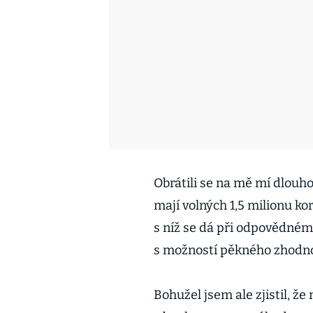
Obrátili se na mě mí dlouhod
mají volných 1,5 milionu ko
s níž se dá při odpovědném 
s možností pěkného zhodno
Bohužel jsem ale zjistil, že