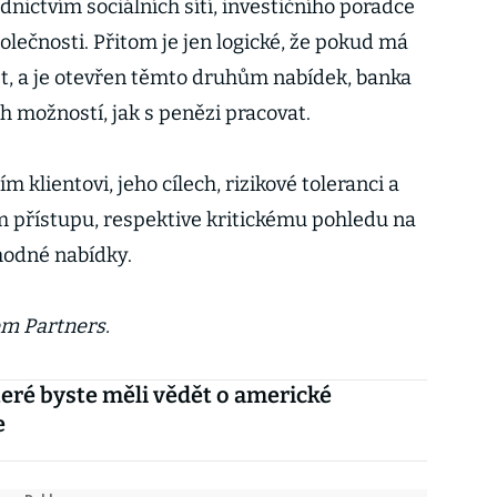
dnictvím sociálních sítí, investičního poradce
olečnosti. Přitom je jen logické, že pokud má
st, a je otevřen těmto druhům nabídek, banka
 možností, jak s penězi pracovat.
m klientovi, jeho cílech, rizikové toleranci a
 přístupu, respektive kritickému pohledu na
hodné nabídky.
em Partners.
které byste měli vědět o americké
e