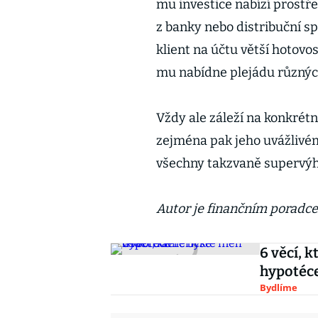
mu investice nabízí prostře
z banky nebo distribuční sp
klient na účtu větší hotovo
mu nabídne plejádu různých
Vždy ale záleží na konkrétní
zejména pak jeho uvážlivém
všechny takzvaně supervý
Autor je finančním poradc
6 věcí, 
hypotéc
Bydlíme