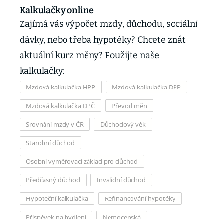
Kalkulačky online
Zajímá vás výpočet mzdy, důchodu, sociální
dávky, nebo třeba hypotéky? Chcete znát
aktuální kurz měny? Použijte naše
kalkulačky:
Mzdová kalkulačka HPP
Mzdová kalkulačka DPP
Mzdová kalkulačka DPČ
Převod měn
Srovnání mzdy v ČR
Důchodový věk
Starobní důchod
Osobní vyměřovací základ pro důchod
Předčasný důchod
Invalidní důchod
Hypoteční kalkulačka
Refinancování hypotéky
Příspěvek na bydlení
Nemocenská