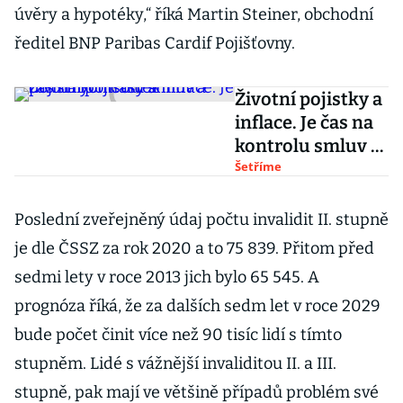
úvěry a hypotéky,“ říká Martin Steiner, obchodní
ředitel BNP Paribas Cardif Pojišťovny.
Životní pojistky a
inflace. Je čas na
kontrolu smluv a
pojistných částek
Šetříme
Poslední zveřejněný údaj počtu invalidit II. stupně
je dle ČSSZ za rok 2020 a to 75 839. Přitom před
sedmi lety v roce 2013 jich bylo 65 545. A
prognóza říká, že za dalších sedm let v roce 2029
bude počet činit více než 90 tisíc lidí s tímto
stupněm. Lidé s vážnější invaliditou II. a III.
stupně, pak mají ve většině případů problém své