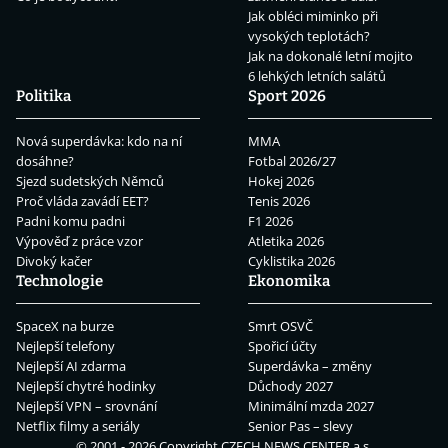
Jak obléci miminko při
vysokých teplotách?
Jak na dokonalé letní mojito
6 lehkých letních salátů
Politika
Sport 2026
Nová superdávka: kdo na ní
MMA
dosáhne?
Fotbal 2026/27
Sjezd sudetských Němců
Hokej 2026
Proč vláda zavádí EET?
Tenis 2026
Padni komu padni
F1 2026
Výpověď z práce vzor
Atletika 2026
Divoký kačer
Cyklistika 2026
Technologie
Ekonomika
SpaceX na burze
Smrt OSVČ
Nejlepší telefony
Spořicí účty
Nejlepší AI zdarma
Superdávka – změny
Nejlepší chytré hodinky
Důchody 2027
Nejlepší VPN – srovnání
Minimální mzda 2027
Netflix filmy a seriály
Senior Pas – slevy
© 2001 - 2026 Copyright
CZECH NEWS CENTER a.s.