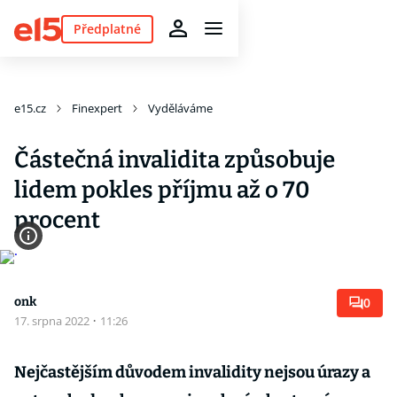
Předplatné
e15.cz
Finexpert
Vyděláváme
Částečná invalidita způsobuje
lidem pokles příjmu až o 70
procent
onk
0
17. srpna 2022
·
11:26
Nejčastějším důvodem invalidity nejsou úrazy a