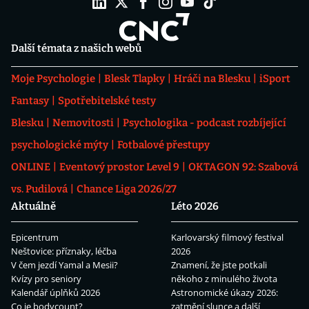
Další témata z našich webů
Moje Psychologie
Blesk Tlapky
Hráči na Blesku
iSport
Fantasy
Spotřebitelské testy
Blesku
Nemovitosti
Psychologika - podcast rozbíjející
psychologické mýty
Fotbalové přestupy
ONLINE
Eventový prostor Level 9
OKTAGON 92: Szabová
vs. Pudilová
Chance Liga 2026/27
Aktuálně
Léto 2026
Epicentrum
Karlovarský filmový festival
Neštovice: příznaky, léčba
2026
V čem jezdí Yamal a Mesii?
Znamení, že jste potkali
Kvízy pro seniory
někoho z minulého života
Kalendář úplňků 2026
Astronomické úkazy 2026:
Co je bodycount?
zatmění slunce a další