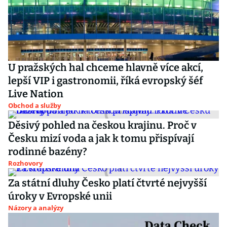
U pražských hal chceme hlavně více akcí,
lepší VIP i gastronomii, říká evropský šéf
Live Nation
Obchod a služby
Děsivý pohled na českou krajinu. Proč v
Česku mizí voda a jak k tomu přispívají
rodinné bazény?
Rozhovory
Za státní dluhy Česko platí čtvrté nejvyšší
úroky v Evropské unii
Názory a analýzy