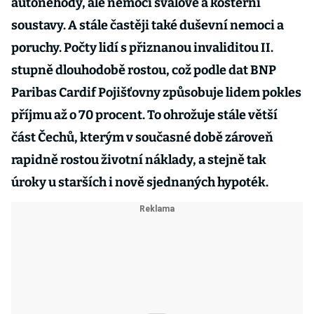
autonehody, ale nemoci svalové a kosterní
soustavy. A stále častěji také duševní nemoci a
poruchy. Počty lidí s přiznanou invaliditou II.
stupně dlouhodobě rostou, což podle dat BNP
Paribas Cardif Pojišťovny způsobuje lidem pokles
příjmu až o 70 procent. To ohrožuje stále větší
část Čechů, kterým v současné době zároveň
rapidně rostou životní náklady, a stejně tak
úroky u starších i nově sjednaných hypoték.