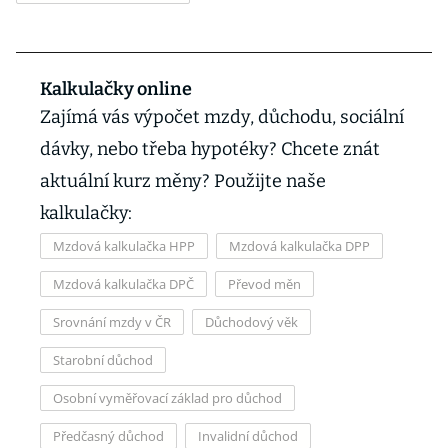
Kalkulačky online
Zajímá vás výpočet mzdy, důchodu, sociální
dávky, nebo třeba hypotéky? Chcete znát
aktuální kurz měny? Použijte naše
kalkulačky:
Mzdová kalkulačka HPP
Mzdová kalkulačka DPP
Mzdová kalkulačka DPČ
Převod měn
Srovnání mzdy v ČR
Důchodový věk
Starobní důchod
Osobní vyměřovací základ pro důchod
Předčasný důchod
Invalidní důchod