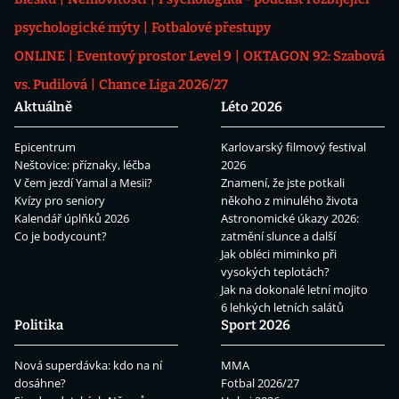
psychologické mýty
Fotbalové přestupy
ONLINE
Eventový prostor Level 9
OKTAGON 92: Szabová
vs. Pudilová
Chance Liga 2026/27
Aktuálně
Léto 2026
Epicentrum
Karlovarský filmový festival
Neštovice: příznaky, léčba
2026
V čem jezdí Yamal a Mesii?
Znamení, že jste potkali
Kvízy pro seniory
někoho z minulého života
Kalendář úplňků 2026
Astronomické úkazy 2026:
Co je bodycount?
zatmění slunce a další
Jak obléci miminko při
vysokých teplotách?
Jak na dokonalé letní mojito
6 lehkých letních salátů
Politika
Sport 2026
Nová superdávka: kdo na ní
MMA
dosáhne?
Fotbal 2026/27