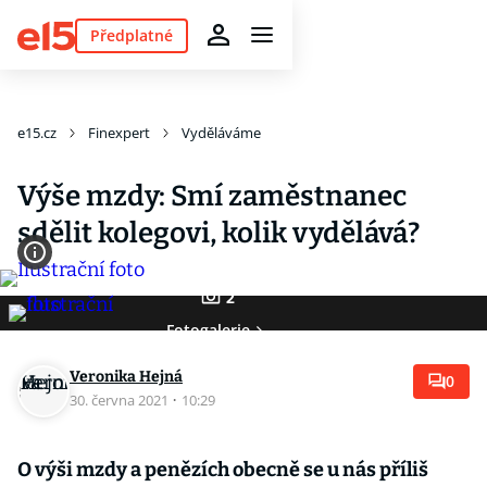
Předplatné
e15.cz
Finexpert
Vyděláváme
Výše mzdy: Smí zaměstnanec
sdělit kolegovi, kolik vydělává?
2
Fotogalerie
Veronika Hejná
0
30. června 2021
·
10:29
O výši mzdy a penězích obecně se u nás příliš