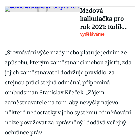
Mzdová
kalkulačka pro
rok 2021: Kolik
zaměstnanec
Vyděláváme
odvede státu?
„Srovnávání výše mzdy nebo platu je jedním ze
způsobů, kterým zaměstnanci mohou zjistit, zda
jejich zaměstnavatel dodržuje pravidlo ‚za
stejnou práci stejná odměna‘, připomíná
ombudsman Stanislav Křeček. „Zájem
zaměstnavatele na tom, aby nevyšly najevo
některé nedostatky v jeho systému odměňování
nelze považovat za oprávněný,“ dodává veřejný
ochránce práv.