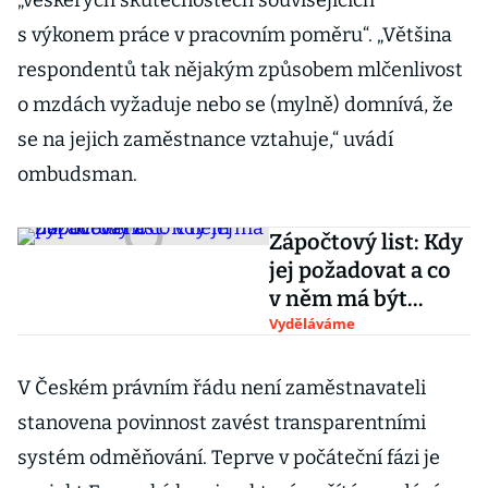
„veškerých skutečnostech souvisejících
s výkonem práce v pracovním poměru“. „Většina
respondentů tak nějakým způsobem mlčenlivost
o mzdách vyžaduje nebo se (mylně) domnívá, že
se na jejich zaměstnance vztahuje,“ uvádí
ombudsman.
Zápočtový list: Kdy
jej požadovat a co
v něm má být
uvedeno
Vyděláváme
V Českém právním řádu není zaměstnavateli
stanovena povinnost zavést transparentními
systém odměňování. Teprve v počáteční fázi je