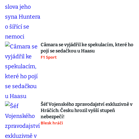
Câmara se vyjádřil ke spekulacím, které ho
pojí se sedačkou u Haasu
F1 Sport
Šéf Vojenského zpravodajství exkluzivně v
Hráčích: Česku hrozil vyšší stupeň
nebezpečí!
Blesk hráči