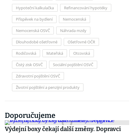
Hypoteční kalkulačka
Refinancování hypotéky
Příspěvek na bydlení
Nemocenská
Nemocenská OSVČ
Náhrada mzdy
Dlouhodobé ošetřovné
Ošetřovné OČR
Rodičovská
Mateřská
Otcovská
Čistý zisk OSVČ
Sociální pojištění OSVČ
Zdravotní pojištění OSVČ
Životní pojištění a penzijní produkty
Doporučujeme
Výdejní boxy čekají další změny. Dopravci