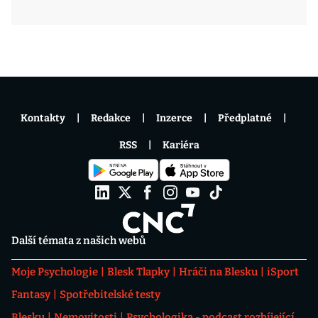
Kontakty
Redakce
Inzerce
Předplatné
RSS
Kariéra
Další témata z našich webů
Moje Psychologie
Blesk Tlapky
Hráči na Blesku
iSport
Fantasy
Spotřebitelské testy
Blesku
Nemovitosti
Psychologika - podcast rozbíjející