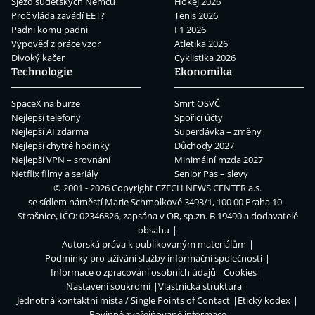
Sjezd sudetských Němců
Hokej 2026
Proč vláda zavádí EET?
Tenis 2026
Padni komu padni
F1 2026
Výpověď z práce vzor
Atletika 2026
Divoký kačer
Cyklistika 2026
Technologie
Ekonomika
SpaceX na burze
Smrt OSVČ
Nejlepší telefony
Spořicí účty
Nejlepší AI zdarma
Superdávka – změny
Nejlepší chytré hodinky
Důchody 2027
Nejlepší VPN – srovnání
Minimální mzda 2027
Netflix filmy a seriály
Senior Pas – slevy
© 2001 - 2026 Copyright
CZECH NEWS CENTER a.s.
se sídlem náměstí Marie Schmolkové 3493/1, 100 00 Praha 10 -
Strašnice, IČO: 02346826, zapsána v OR, sp.zn. B 19490 a dodavatelé
obsahu
Autorská práva k publikovaným materiálům
Podmínky pro užívání služby informační společnosti
Informace o zpracování osobních údajů
Cookies
Nastavení soukromí
Vlastnická struktura
Jednotná kontaktní místa / Single Points of Contact
Etický kodex
Povinně zveřejňované informace