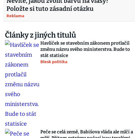
Nevíte, jakou zvolit barvu na vlasy?
Položte si tuto zásadní otázku
Reklama
Články z jiných titulů
Havlíček se stavebním zákonem protlačil
změnu názvu svého ministerstva. Bude to
stát statisíce
Blesk politika
Peče se celá země, Babišova vláda ale mlčí a