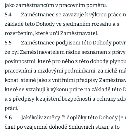
jako zaměstnancům v pracovním poměru.
5.4 Zaměstnanec se zavazuje k výkonu práce na
základě této Dohody ve sjednaném rozsahu a s
rozvržením, které určí Zaměstnavatel.
5.5 Zaměstnanec podpisem této Dohody potvrzu
že byl Zaměstnavatelem řádně seznámen s právy a
povinnostmi, které pro něho z této dohody plynou, a
pracovními a mzdovými podmínkami, za nichž má p
konat, stejně jako s vnitřními předpisy Zaměstnavat
které se vztahují k výkonu práce na základě této D
a s předpisy k zajištění bezpečnosti a ochrany zdraví
práci.
5.6 Jakékoliv změny či doplňky této Dohody je m
činit po vzájemné dohodě Smluvních stran, a to