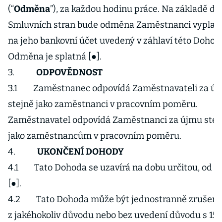
(“
Odměna
”), za každou hodinu práce. Na základě d
Smluvních stran bude odměna Zaměstnanci vyplac
na jeho bankovní účet uvedený v záhlaví této Dohod
Odměna je splatná [●].
3.
ODPOVĚDNOST
3.1 Zaměstnanec odpovídá Zaměstnavateli za ú
stejně jako zaměstnanci v pracovním poměru.
Zaměstnavatel odpovídá Zaměstnanci za újmu stej
jako zaměstnancům v pracovním poměru.
4.
UKONČENÍ DOHODY
4.1 Tato Dohoda se uzavírá na dobu určitou, od [●
[●].
4.2 Tato Dohoda může být jednostranně zrušen
z jakéhokoliv důvodu nebo bez uvedení důvodu s 15