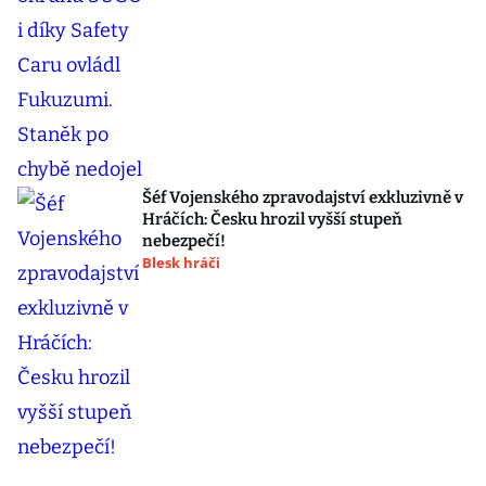
Šéf Vojenského zpravodajství exkluzivně v
Hráčích: Česku hrozil vyšší stupeň
nebezpečí!
Blesk hráči