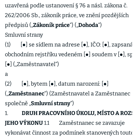
uzavřená podle ustanovení § 76 a násl. zákona č.
262/2006 Sb., zákoník práce, ve znění pozdějších
předpisů („
Zákoník práce
“) („
Dohoda
“)
Smluvní strany
(1) [●] se sídlem na adrese [●], IČO: [●], zapsaná v
obchodním rejstříku vedeném [●] soudem v [●], spis
[●] („Zaměstnavatel“)
a
(2) [●], bytem [●], datum narození: [●]
(„
Zaměstnanec
“) (Zaměstnavatel a Zaměstnanec
společně „
Smluvní strany
“)
1.
DRUH PRACOVNÍHO ÚKOLU, MÍSTO A ROZS
JEHO VÝKONU
1.1 Zaměstnanec se zavazuje
vykonávat činnost za podmínek stanovených touto