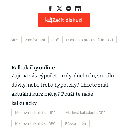
Začít diskuzi
práce
zaměstnání
dpč
Dohoda o pracovní činnosti
Kalkulačky online
Zajímá vás výpočet mzdy, důchodu, sociální
dávky, nebo třeba hypotéky? Chcete znát
aktuální kurz měny? Použijte naše
kalkulačky:
Mzdová kalkulačka HPP
Mzdová kalkulačka DPP
Mzdová kalkulačka DPČ
Převod měn