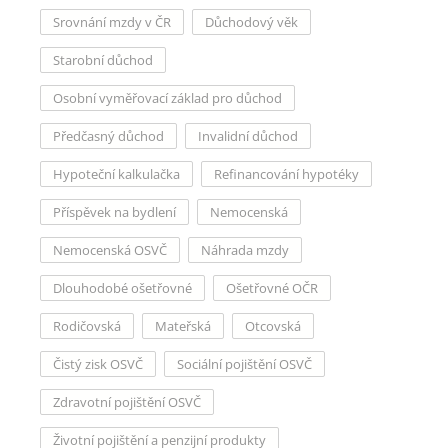
Srovnání mzdy v ČR
Důchodový věk
Starobní důchod
Osobní vyměřovací základ pro důchod
Předčasný důchod
Invalidní důchod
Hypoteční kalkulačka
Refinancování hypotéky
Příspěvek na bydlení
Nemocenská
Nemocenská OSVČ
Náhrada mzdy
Dlouhodobé ošetřovné
Ošetřovné OČR
Rodičovská
Mateřská
Otcovská
Čistý zisk OSVČ
Sociální pojištění OSVČ
Zdravotní pojištění OSVČ
Životní pojištění a penzijní produkty