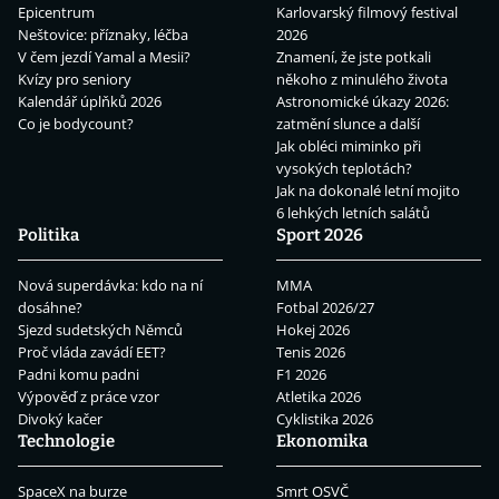
Epicentrum
Karlovarský filmový festival
Neštovice: příznaky, léčba
2026
V čem jezdí Yamal a Mesii?
Znamení, že jste potkali
Kvízy pro seniory
někoho z minulého života
Kalendář úplňků 2026
Astronomické úkazy 2026:
Co je bodycount?
zatmění slunce a další
Jak obléci miminko při
vysokých teplotách?
Jak na dokonalé letní mojito
6 lehkých letních salátů
Politika
Sport 2026
Nová superdávka: kdo na ní
MMA
dosáhne?
Fotbal 2026/27
Sjezd sudetských Němců
Hokej 2026
Proč vláda zavádí EET?
Tenis 2026
Padni komu padni
F1 2026
Výpověď z práce vzor
Atletika 2026
Divoký kačer
Cyklistika 2026
Technologie
Ekonomika
SpaceX na burze
Smrt OSVČ