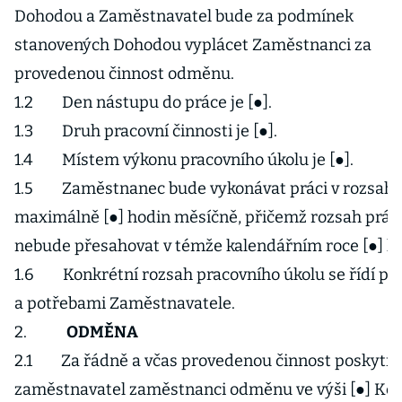
Dohodou a Zaměstnavatel bude za podmínek
stanovených Dohodou vyplácet Zaměstnanci za
provedenou činnost odměnu.
1.2 Den nástupu do práce je [●].
1.3 Druh pracovní činnosti je [●].
1.4 Místem výkonu pracovního úkolu je [●].
1.5 Zaměstnanec bude vykonávat práci v rozsah
maximálně [●] hodin měsíčně, přičemž rozsah prác
nebude přesahovat v témže kalendářním roce [●] ho
1.6 Konkrétní rozsah pracovního úkolu se řídí po
a potřebami Zaměstnavatele.
2.
ODMĚNA
2.1 Za řádně a včas provedenou činnost poskytn
zaměstnavatel zaměstnanci odměnu ve výši [●] Kč