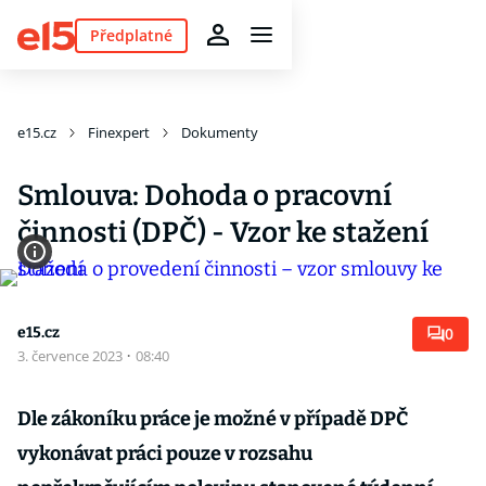
Předplatné
e15.cz
Finexpert
Dokumenty
Smlouva: Dohoda o pracovní
činnosti (DPČ) - Vzor ke stažení
e15.cz
0
3. července 2023
·
08:40
Dle zákoníku práce je možné v případě DPČ
vykonávat práci pouze v rozsahu