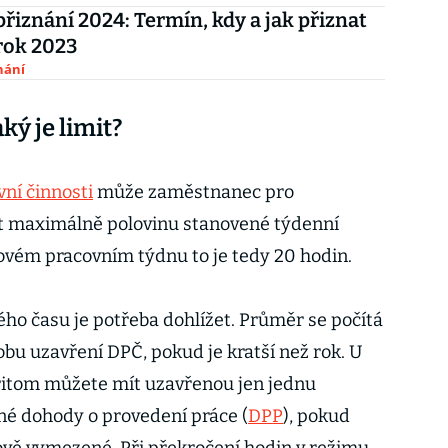
řiznání 2024: Termín, kdy a jak přiznat
rok 2023
nání
ký je limit?
ní činnosti
může zaměstnanec pro
t maximálně polovinu stanovené týdenní
ovém pracovním týdnu to je tedy 20 hodin.
o času je potřeba dohlížet. Průměr se počítá
obu uzavření DPČ, pokud je kratší než rok. U
itom můžete mít uzavřenou jen jednu
dné dohody o provedení práce (
DPP
), pokud