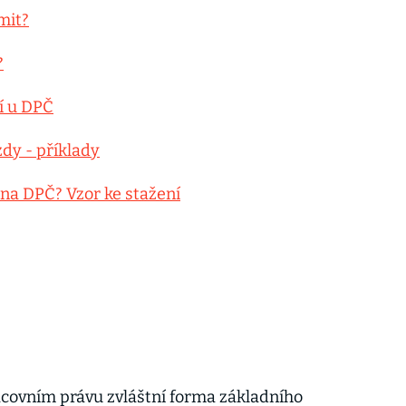
mit?
?
ní u DPČ
zdy - příklady
na DPČ? Vzor ke stažení
covním právu zvláštní forma základního