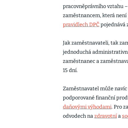
pracovněprávního vztahu 
zaměstnancem, která nen
pravidlech DPČ
pojednává z
Jak zaměstnavateli, tak za
jednoduchá administrativn
zaměstnanec a zaměstnavate
15 dní.
Zaměstnavatel může navíc p
podporované finanční produ
daňovými výhodami
. Pro 
odvodech na
zdravotní
a
so