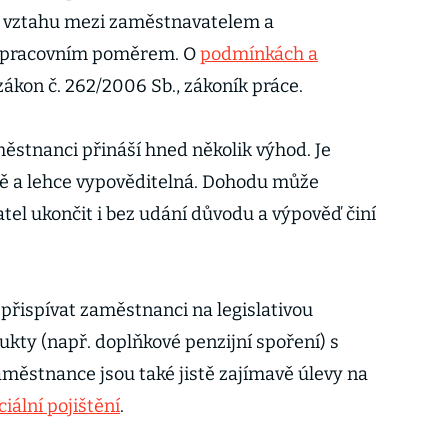
– vztahu mezi zaměstnavatelem a
í pracovním poměrem. O
podmínkách a
ákon č. 262/2006 Sb., zákoník práce.
městnanci přináší hned několik výhod. Je
ě a lehce vypověditelná. Dohodu může
l ukončit i bez udání důvodu a výpověď činí
řispívat zaměstnanci na legislativou
kty (např. doplňkové penzijní spoření) s
zaměstnance jsou také jistě zajímavě úlevy na
ciální pojištění
.