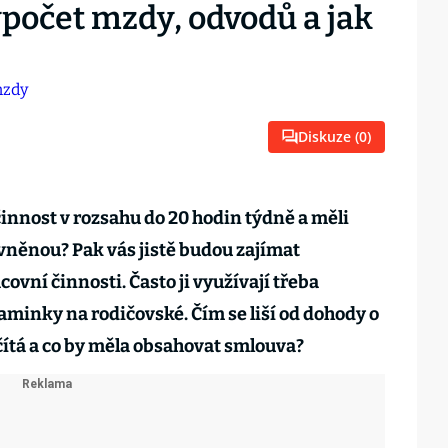
počet mzdy, odvodů a jak
Diskuze (
0
)
činnost v rozsahu do 20 hodin týdně a měli
uvněnou? Pak vás jistě budou zajímat
ovní činnosti. Často ji využívají třeba
minky na rodičovské. Čím se liší od dohody o
čítá a co by měla obsahovat smlouva?