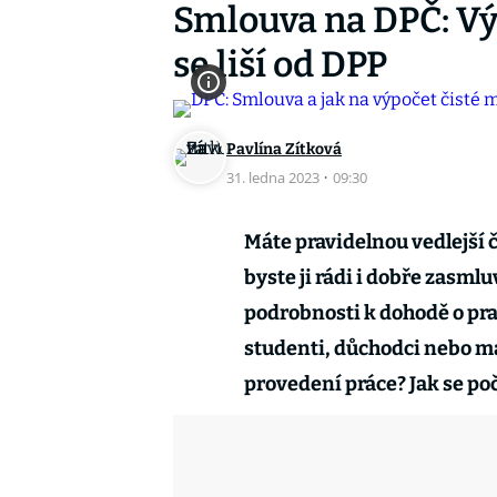
Smlouva na DPČ: Vý
se liší od DPP
Pavlína Zítková
31. ledna 2023
·
09:30
Máte pravidelnou vedlejší 
byste ji rádi i dobře zasml
podrobnosti k dohodě o prac
studenti, důchodci nebo ma
provedení práce? Jak se po