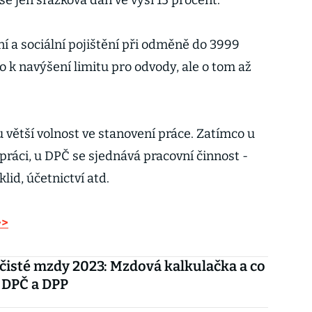
se jen srážková daň ve výši 15 procent.
í a sociální pojištění při odměně do 3999
o k navýšení limitu pro odvody, ale o tom až
 větší volnost ve stanovení práce. Zatímco u
práci, u DPČ se sjednává pracovní činnost -
lid, účetnictví atd.
>>
čisté mzdy 2023: Mzdová kalkulačka a co
o DPČ a DPP