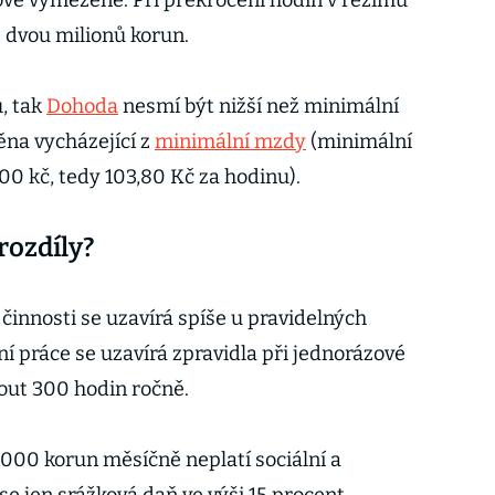
ově vymezené. Při překročení hodin v režimu
ž dvou milionů korun.
u, tak
Dohoda
nesmí být nižší než minimální
na vycházející z
minimální mzdy
(minimální
00 kč, tedy 103,80 Kč za hodinu).
rozdíly?
činnosti se uzavírá spíše u pravidelných
í práce se uzavírá zpravidla při jednorázové
out 300 hodin ročně.
000 korun měsíčně neplatí sociální a