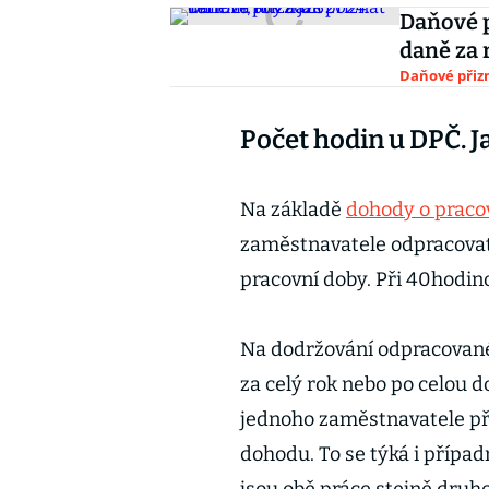
Daňové p
daně za 
Daňové přiz
Počet hodin u DPČ. Ja
Na základě
dohody o pracov
zaměstnavatele odpracova
pracovní doby. Při 40hodin
Na dodržování odpracovanéh
za celý rok nebo po celou d
jednoho zaměstnavatele př
dohodu. To se týká i přípa