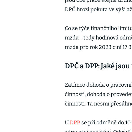
jsou obě práce stejně druh
DPČ hrozí pokuta ve výši a
Co se týče finančního limit
mzda - tedy hodinová odmě
mzda pro rok 2023 činí 17 3
DPČ a DPP: Jaké jsou 
Zatímco dohoda o pracovní 
činností, dohoda o proveden
činnosti. Ta nesmí přesáhn
U
DPP
se při odměně do 10 