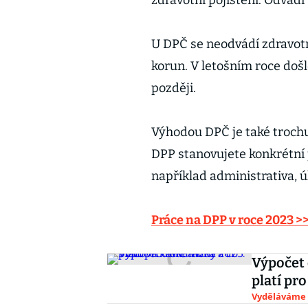
zdravotní pojištění. Odvádí 
U DPČ se neodvádí zdravotn
korun. V letošním roce došl
později.
Výhodou DPČ je také trochu
DPP stanovujete konkrétní 
například administrativa, úk
Práce na DPP v roce 2023 >
Výpočet 
platí pr
Vyděláváme