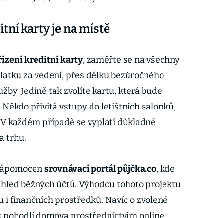
tní karty je na místě
řízení kreditní karty
, zaměřte se na všechny
latku za vedení, přes délku bezúročného
žby. Jedině tak zvolíte kartu, která bude
Někdo přivítá vstupy do letištních salonků,
y. V každém případě se vyplatí důkladné
a trhu.
 nápomocen
srovnávací portál půjčka.co
, kde
ehled běžných účtů. Výhodou tohoto projektu
u i finančních prostředků. Navíc o zvolené
 pohodlí domova prostřednictvím online