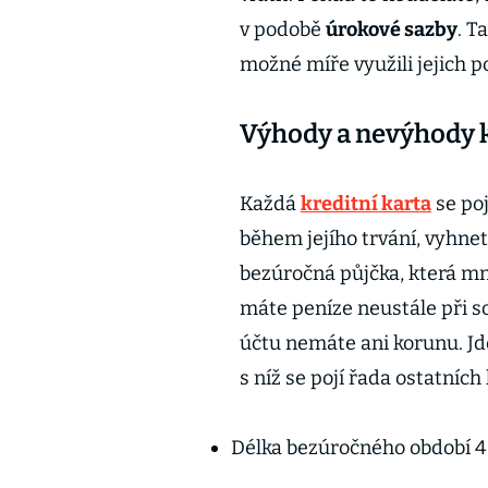
v podobě
úrokové sazby
. T
možné míře využili jejich po
Výhody a nevýhody k
Každá
kreditní karta
se po
během jejího trvání, vyhne
bezúročná půjčka, která mno
máte peníze neustále při so
účtu nemáte ani korunu. Jd
s níž se pojí řada ostatních
Délka bezúročného období 4