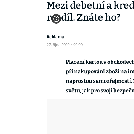
Mezi debetní a kred
rozdíl. Znáte ho?
Reklama
27. října 2022
·
00:00
Placení kartou v obchodech,
při nakupování zboží na inte
naprostou samozřejmostí. 
světu, jak pro svoji bezpeč