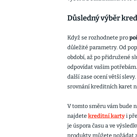
Důsledný výběr kredi
Když se rozhodnete pro
po
důležité parametry. Od pop
období, až po přidružené slu
odpovídat vašim potřebám. 
další zase ocení větší slev
srovnání kreditních karet n
V tomto směru vám bude
najdete
kreditní karty
i př
je úspora času a ve výsledk
produkty můžete požádat z