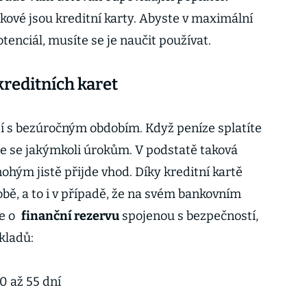
akové jsou kreditní karty. Abyste v maximální
tenciál, musíte se je naučit používat.
reditních karet
jí s bezúročným obdobím. Když peníze splatíte
te se jakýmkoli úrokům. V podstatě taková
hým jistě přijde vhod. Díky kreditní kartě
bě, a to i v případě, že na svém bankovním
e o
finanční rezervu
spojenou s bezpečností,
 kladů:
0 až 55 dní