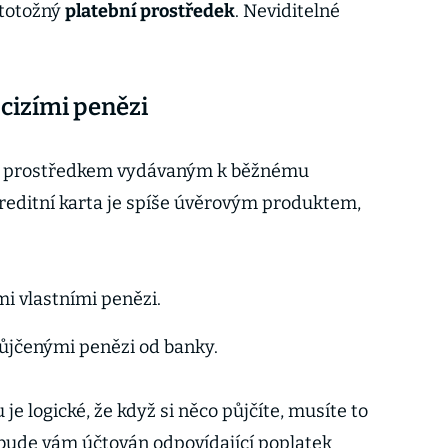
 totožný
platební prostředek
. Neviditelné
 cizími penězi
m prostředkem vydávaným k běžnému
reditní karta je spíše úvěrovým produktem,
mi vlastními penězi.
půjčenými penězi od banky.
je logické, že když si něco půjčíte, musíte to
, bude vám účtován odpovídající poplatek