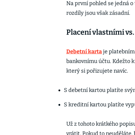
Na první pohled se jedná o
rozdíly jsou však zásadní.
Placení vlastními vs.
Debetní karta
je platební
bankovnímu účtu. Kdežto k
který si pořizujete navíc.
S debetní kartou platíte svý
S kreditní kartou platíte vy
Už z tohoto krátkého popisu 
vrátit. Pokud to neuděláte