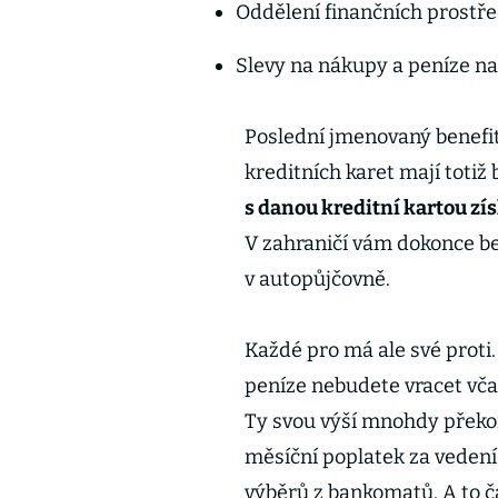
Oddělení finančních prostř
Slevy na nákupy a peníze na
Poslední jmenovaný benefit 
kreditních karet mají totiž
s danou kreditní kartou zí
V zahraničí vám dokonce bez
v autopůjčovně.
Každé pro má ale své proti
peníze nebudete vracet vča
Ty svou výší mnohdy překona
měsíční poplatek za vedení
výběrů z bankomatů. A to čá