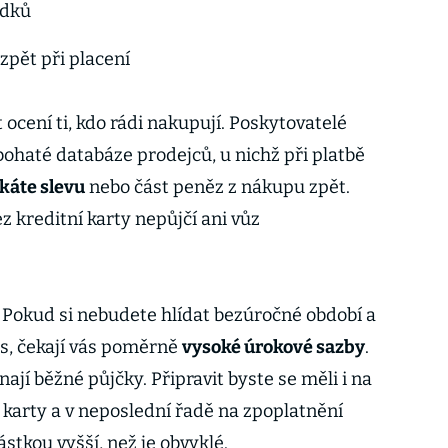
edků
zpět při placení
ocení ti, kdo rádi nakupují. Poskytovatelé
 bohaté databáze prodejců, u nichž při platbě
skáte slevu
nebo část peněz z nákupu zpět.
 kreditní karty nepůjčí ani vůz
. Pokud si nebudete hlídat bezúročné období a
s, čekají vás poměrně
vysoké úrokové sazby
.
jí běžné půjčky. Připravit byste se měli i na
 karty a v neposlední řadě na zpoplatnění
stkou vyšší, než je obvyklé.