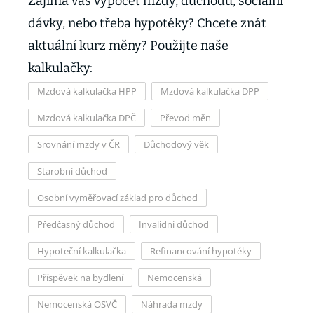
Zajímá vás výpočet mzdy, důchodu, sociální
dávky, nebo třeba hypotéky? Chcete znát
aktuální kurz měny? Použijte naše
kalkulačky:
Mzdová kalkulačka HPP
Mzdová kalkulačka DPP
Mzdová kalkulačka DPČ
Převod měn
Srovnání mzdy v ČR
Důchodový věk
Starobní důchod
Osobní vyměřovací základ pro důchod
Předčasný důchod
Invalidní důchod
Hypoteční kalkulačka
Refinancování hypotéky
Příspěvek na bydlení
Nemocenská
Nemocenská OSVČ
Náhrada mzdy