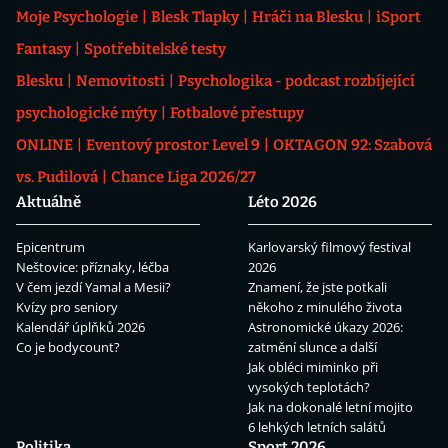
Moje Psychologie
Blesk Tlapky
Hráči na Blesku
iSport
Fantasy
Spotřebitelské testy
Blesku
Nemovitosti
Psychologika - podcast rozbíjející
psychologické mýty
Fotbalové přestupy
ONLINE
Eventový prostor Level 9
OKTAGON 92: Szabová
vs. Pudilová
Chance Liga 2026/27
Aktuálně
Léto 2026
Epicentrum
Karlovarský filmový festival
Neštovice: příznaky, léčba
2026
V čem jezdí Yamal a Mesii?
Znamení, že jste potkali
Kvízy pro seniory
někoho z minulého života
Kalendář úplňků 2026
Astronomické úkazy 2026:
Co je bodycount?
zatmění slunce a další
Jak obléci miminko při
vysokých teplotách?
Jak na dokonalé letní mojito
6 lehkých letních salátů
Politika
Sport 2026