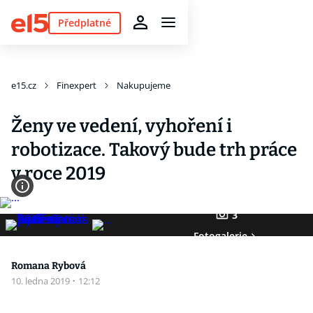
Předplatné
e15.cz
Finexpert
Nakupujeme
Ženy ve vedení, vyhoření i
robotizace. Takový bude trh práce
v roce 2019
3
Fotogalerie
Romana Rybová
10. ledna 2019
·
12:12