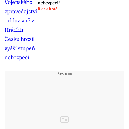
nebezpečí!
Blesk hráči