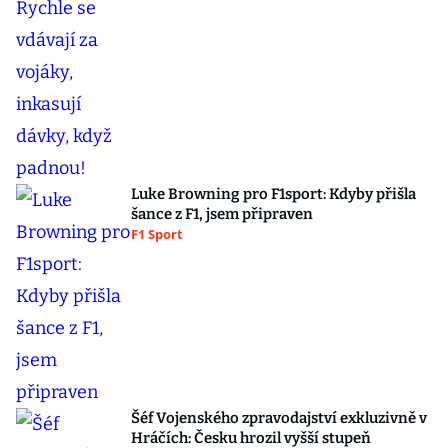
Luke Browning pro F1sport: Kdyby přišla
šance z F1, jsem připraven
F1 Sport
Šéf Vojenského zpravodajství exkluzivně v
Hráčích: Česku hrozil vyšší stupeň