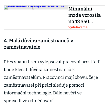
Minimální
mzda vzrostla
na 13 350
korun, spolu s
Vyděláváme
ní i zaručená
mzda a mnoho
4. Malá důvěra zaměstnanců v
dalšího
zaměstnavatele
Přes snahu firem vylepšovat pracovní prostředí
bude klesat důvěra zaměstnanců k
zaměstnavatelům. Pracovníci mají obavu, že je
zaměstnavatel při práci sleduje pomocí
informační technologie. Dále nevěří ve
spravedlivé odměňování.