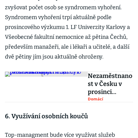
zvyšovat počet osob se syndromem vyhoření.
Syndromem vyhoření trpí aktuálně podle
prosincového výzkumu 1. LF Univerzity Karlovy a
Všeobecné fakultní nemocnice až pětina Čechů,
především manažeři, ale i lékaři a učitelé, a další
dvě pětiny jím jsou aktuálně ohroženy.
Nezaměstnano
st v Česku v
prosinci
stoupla na 3,1
Domácí
procenta.
Volných míst
6. Využívání osobních koučů
bylo přesto
více
Top-managment bude více využívat služeb