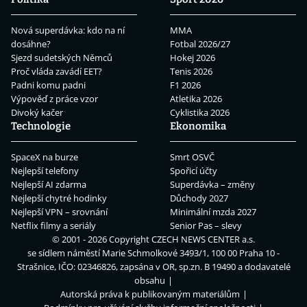
Nová superdávka: kdo na ní
MMA
dosáhne?
Fotbal 2026/27
Sjezd sudetských Němců
Hokej 2026
Proč vláda zavádí EET?
Tenis 2026
Padni komu padni
F1 2026
Výpověď z práce vzor
Atletika 2026
Divoký kačer
Cyklistika 2026
Technologie
Ekonomika
SpaceX na burze
Smrt OSVČ
Nejlepší telefony
Spořicí účty
Nejlepší AI zdarma
Superdávka – změny
Nejlepší chytré hodinky
Důchody 2027
Nejlepší VPN – srovnání
Minimální mzda 2027
Netflix filmy a seriály
Senior Pas – slevy
© 2001 - 2026 Copyright
CZECH NEWS CENTER a.s.
se sídlem náměstí Marie Schmolkové 3493/1, 100 00 Praha 10 -
Strašnice, IČO: 02346826, zapsána v OR, sp.zn. B 19490 a dodavatelé
obsahu
Autorská práva k publikovaným materiálům