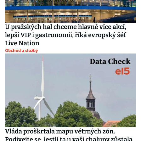
U pražských hal chceme hlavně více akcí,
lepší VIP i gastronomii, říká evropský šéf
Live Nation
Obchod a služby
Vláda proškrtala mapu větrných zón.
Podívejte se, jestli ta u vaší chalupy zůstala