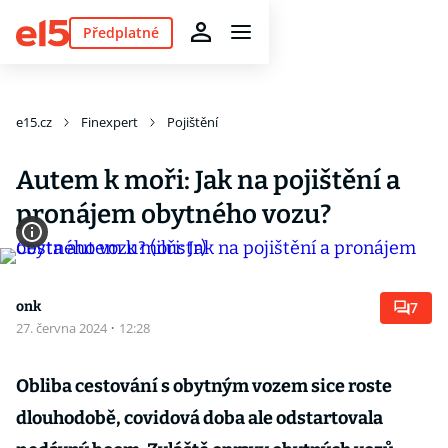
Předplatné
e15.cz
Finexpert
Pojištění
Autem k moři: Jak na pojištění a
pronájem obytného vozu?
onk
7
27. června 2024
·
12:28
Obliba cestování s obytným vozem sice roste
dlouhodobě, covidová doba ale odstartovala