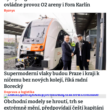
ovládne provoz O2 areny i Fora Karlín
Byznys
Supermoderní vlaky budou Praze i kraji k
ničemu bez nových kolejí, říká radní
Borecký
Doprava a logistika
Obchodní modely se hroutí, trh se
extrémně mění, předpovídají čeští kapitáni