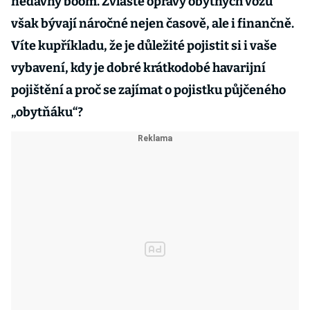
nedávný boom. Zvláště opravy obytných vozů
však bývají náročné nejen časově, ale i finančně.
Víte kupříkladu, že je důležité pojistit si i vaše
vybavení, kdy je dobré krátkodobé havarijní
pojištění a proč se zajímat o pojistku půjčeného
„obytňáku“?