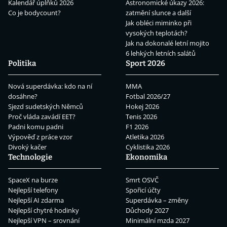
Kalendář úplňků 2026
Astronomické úkazy 2026:
Co je bodycount?
zatmění slunce a další
Jak obléci miminko při
vysokých teplotách?
Jak na dokonalé letní mojito
6 lehkých letních salátů
Politika
Sport 2026
Nová superdávka: kdo na ní
MMA
dosáhne?
Fotbal 2026/27
Sjezd sudetských Němců
Hokej 2026
Proč vláda zavádí EET?
Tenis 2026
Padni komu padni
F1 2026
Výpověď z práce vzor
Atletika 2026
Divoký kačer
Cyklistika 2026
Technologie
Ekonomika
SpaceX na burze
Smrt OSVČ
Nejlepší telefony
Spořicí účty
Nejlepší AI zdarma
Superdávka – změny
Nejlepší chytré hodinky
Důchody 2027
Nejlepší VPN – srovnání
Minimální mzda 2027