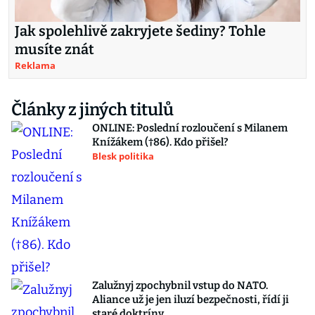
Jak spolehlivě zakryjete šediny? Tohle
musíte znát
Reklama
Články z jiných titulů
ONLINE: Poslední rozloučení s Milanem
Knížákem (†86). Kdo přišel?
Blesk politika
Zalužnyj zpochybnil vstup do NATO.
Aliance už je jen iluzí bezpečnosti, řídí ji
staré doktríny