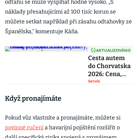
odtahu se může vyšplhat hodně vysoko. „S
náklady přesahujícími až 100 tisíc korun se
můžete setkat například při zásahu odtahovky ze
Španělska,“ komentuje Káňa.
AKTUALIZOVÁNO
Cesta autem
do Chorvatska
2026: Cena,
aktuální
Servis
poplatky, trasa,
Když pronajímáte
pojištění a na
co
nezapomenout
Pokud vůz vlastníte a pronajímáte, můžete si
povinné ručení
a havarijní pojištění rozšířit o
další specifická rizika spojená s pronájmem.