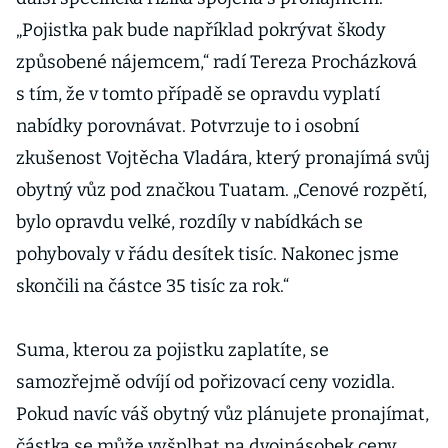
„Pojistka pak bude například pokrývat škody
způsobené nájemcem,“ radí Tereza Procházková
s tím, že v tomto případě se opravdu vyplatí
nabídky porovnávat. Potvrzuje to i osobní
zkušenost Vojtěcha Vladára, který pronajímá svůj
obytný vůz pod značkou Tuatam. „Cenové rozpětí,
bylo opravdu velké, rozdíly v nabídkách se
pohybovaly v řádu desítek tisíc. Nakonec jsme
skončili na částce 35 tisíc za rok.“
Suma, kterou za pojistku zaplatíte, se
samozřejmě odvíjí od pořizovací ceny vozidla.
Pokud navíc váš obytný vůz plánujete pronajímat,
částka se může vyšplhat na dvojnásobek ceny