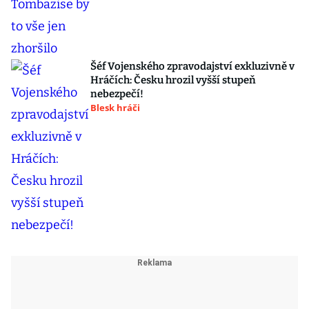
Šéf Vojenského zpravodajství exkluzivně v
Hráčích: Česku hrozil vyšší stupeň
nebezpečí!
Blesk hráči