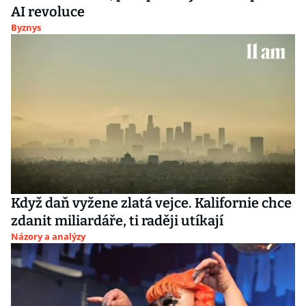
AI revoluce
Byznys
Když daň vyžene zlatá vejce. Kalifornie chce
zdanit miliardáře, ti raději utíkají
Názory a analýzy