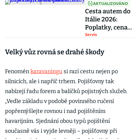
AKTUALIZOVÁNO
Cesta autem do
Itálie 2026:
Poplatky, cena
benzinu, kudy
Servis
jet a na co si dát
Velký vůz rovná se drahé škody
pozor
Fenomén
karavaningu
si razí cestu nejen po
silnicích, ale i napříč trhem. Pojišťovny tak
nabízejí řadu forem a balíčků pojistných služeb.
„Vedle základu v podobě povinného ručení
popřemýšlejte rovnou i nad pojištěním
havarijním. Sjednání obou typů pojištění
současně vás i vyjde levněji – pojišťovny při