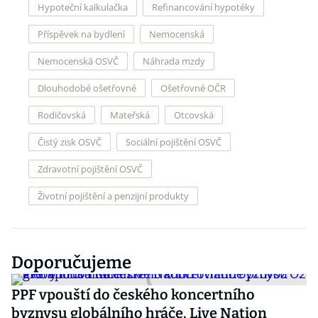
Hypoteční kalkulačka
Refinancování hypotéky
Příspěvek na bydlení
Nemocenská
Nemocenská OSVČ
Náhrada mzdy
Dlouhodobé ošetřovné
Ošetřovné OČR
Rodičovská
Mateřská
Otcovská
Čistý zisk OSVČ
Sociální pojištění OSVČ
Zdravotní pojištění OSVČ
Životní pojištění a penzijní produkty
Doporučujeme
PPF vpouští do českého koncertního
byznysu globálního hráče. Live Nation