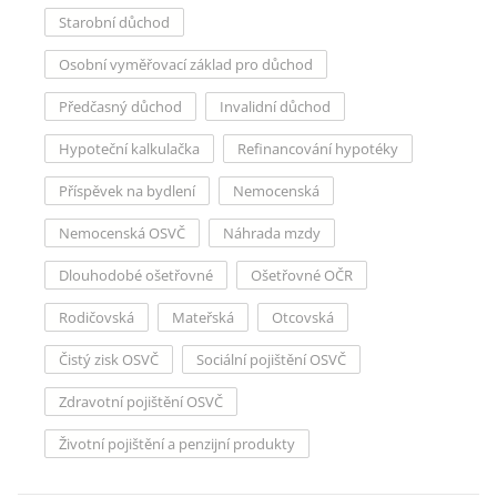
Starobní důchod
Osobní vyměřovací základ pro důchod
Předčasný důchod
Invalidní důchod
Hypoteční kalkulačka
Refinancování hypotéky
Příspěvek na bydlení
Nemocenská
Nemocenská OSVČ
Náhrada mzdy
Dlouhodobé ošetřovné
Ošetřovné OČR
Rodičovská
Mateřská
Otcovská
Čistý zisk OSVČ
Sociální pojištění OSVČ
Zdravotní pojištění OSVČ
Životní pojištění a penzijní produkty