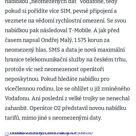
nabídkou „neomezených dat“ Vodafone, tedy
pokud si pořídíte více SIM, pevné připojení a
vezmete na vědomí rychlostní omezení. Se svou
nabídkou pak následoval T-Mobile. A jak před
časem napsal Ondřej Malý, 1 575 korun za
neomezený hlas, SMS a data je nová maximální
hranice telekomunikační služby na českém trhu,
protože víc než neomezenost operátoři
neposkytnou. Pokud hledáte nabídku pro
vícečlennou rodinu, lze se ohlížet u již zmíněného
Vodafonu. Ani poslední z velké trojky se nenechal
zahanbit. Operátor O2 představil novou nabídku
tarifů, mimo jiné s neomezenými daty.