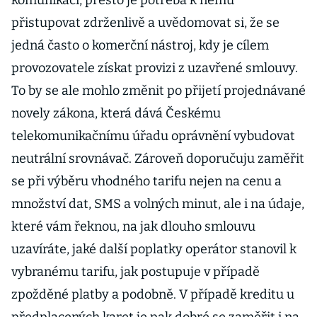
komunikací, přesto je potřeba k němu
přistupovat zdrženlivě a uvědomovat si, že se
jedná často o komerční nástroj, kdy je cílem
provozovatele získat provizi z uzavřené smlouvy.
To by se ale mohlo změnit po přijetí projednávané
novely zákona, která dává Českému
telekomunikačnímu úřadu oprávnění vybudovat
neutrální srovnávač. Zároveň doporučuju zaměřit
se při výběru vhodného tarifu nejen na cenu a
množství dat, SMS a volných minut, ale i na údaje,
které vám řeknou, na jak dlouho smlouvu
uzavíráte, jaké další poplatky operátor stanovil k
vybranému tarifu, jak postupuje v případě
zpožděné platby a podobně. V případě kreditu u