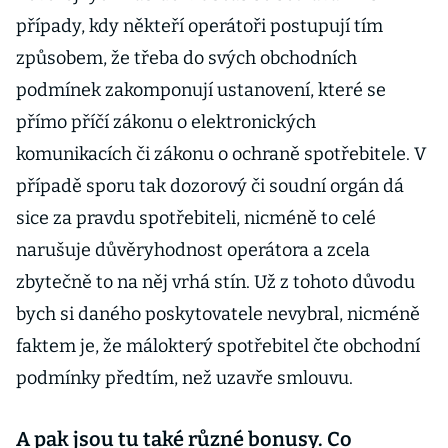
případy, kdy někteří operátoři postupují tím
způsobem, že třeba do svých obchodních
podmínek zakomponují ustanovení, které se
přímo příčí zákonu o elektronických
komunikacích či zákonu o ochraně spotřebitele. V
případě sporu tak dozorový či soudní orgán dá
sice za pravdu spotřebiteli, nicméně to celé
narušuje důvěryhodnost operátora a zcela
zbytečně to na něj vrhá stín. Už z tohoto důvodu
bych si daného poskytovatele nevybral, nicméně
faktem je, že málokterý spotřebitel čte obchodní
podmínky předtím, než uzavře smlouvu.
A pak jsou tu také různé bonusy. Co