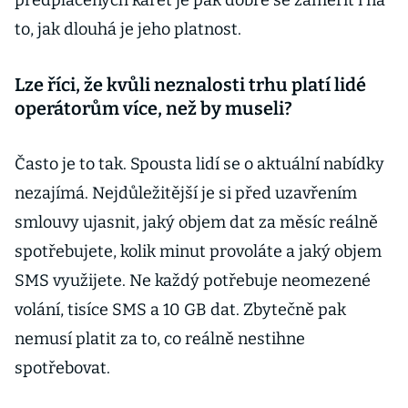
předplacených karet je pak dobré se zaměřit i na
to, jak dlouhá je jeho platnost.
Lze říci, že kvůli neznalosti trhu platí lidé
operátorům více, než by museli?
Často je to tak. Spousta lidí se o aktuální nabídky
nezajímá. Nejdůležitější je si před uzavřením
smlouvy ujasnit, jaký objem dat za měsíc reálně
spotřebujete, kolik minut provoláte a jaký objem
SMS využijete. Ne každý potřebuje neomezené
volání, tisíce SMS a 10 GB dat. Zbytečně pak
nemusí platit za to, co reálně nestihne
spotřebovat.