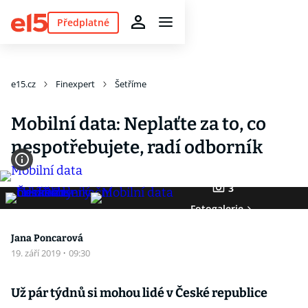
Předplatné
e15.cz
Finexpert
Šetříme
Mobilní data: Neplaťte za to, co
nespotřebujete, radí odborník
3
Fotogalerie
Jana Poncarová
19. září 2019
·
09:30
Už pár týdnů si mohou lidé v České republice