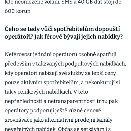
kde neomezené volání, SMS a 40 GB dat stojí do
600 korun.
Čeho se tedy vůči spotřebitelům dopouští
operátoři? Jak férové bývají jejich nabídky?
Neférovost jednání operátorů osobně spatřuji
především v takzvaných podpultových nabídkách,
kdy operátoři nabízejí své služby za lepší ceny
pouze aktivním spotřebitelům, a nekonkurují si
tak v ceníkových nabídkách. V této
nepřehlednosti a netransparentnosti trhu pak
operátory podporují ještě různé cenové
srovnávače jako alternativní prodejní kanály
neveřejných nabídek. Občas se setkávám i s