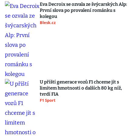
Eva Decroix se ozvala ze švýcarských Alp:
První slova po provalení románku s
kolegou
Blesk.cz
U příští generace vozů F1 chceme jít s
limitem hmotnosti o dalších 80 kg níž,
tvrdí FIA
F1 Sport