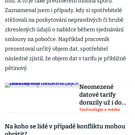
dnů. A to je také předmětem mnoha sporů.
Zaznamenal jsem i případy, kdy si spotřebitelé
stěžovali na poskytování nepravdivých či hrubě
zkreslených údajů o nabídce během sjednávání
smlouvy na pobočce. Například pracovník
prezentoval určitý objem dat, spotřebitel
následně zjistil, že objem dat v tarifu je přibližně
pětinový.
Neomezené
datové tarify
dorazily už i do
Česka. Jinde jsou
Technologie a média
standardem
Na koho se lidé v případě konfliktu mohou
obrátit?