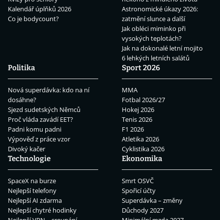
Kalendář úplňků 2026
Astronomické úkazy 2026:
Co je bodycount?
zatmění slunce a další
Jak obléci miminko při
vysokých teplotách?
Jak na dokonalé letní mojito
6 lehkých letních salátů
Politika
Sport 2026
Nová superdávka: kdo na ní
MMA
dosáhne?
Fotbal 2026/27
Sjezd sudetských Němců
Hokej 2026
Proč vláda zavádí EET?
Tenis 2026
Padni komu padni
F1 2026
Výpověď z práce vzor
Atletika 2026
Divoký kačer
Cyklistika 2026
Technologie
Ekonomika
SpaceX na burze
Smrt OSVČ
Nejlepší telefony
Spořicí účty
Nejlepší AI zdarma
Superdávka – změny
Nejlepší chytré hodinky
Důchody 2027