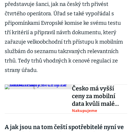
představuje šanci, jak na český trh přivést
čtvrtého operátora. Úřad se také vypořádal s
připomínkami Evropské komise ke svému testu
tří kritérií a připravil návrh dokumentu, který
zařazuje velkoobchodní trh přístupu k mobilním
službám do seznamu takzvaných relevantních
trhů. Tedy trhů vhodných k cenové regulaci ze
strany úřadu.
Česko má vyšší
ceny za mobilní
data kvůli malé
konkurenci
Nakupujeme
A jak jsou na tom čeští spotřebitelé nyní ve