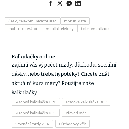
Český telekomunikační úřad
mobilní data
mobilní operátoři
mobilní telefony
telekomunikace
Kalkulačky online
Zajímá vás výpočet mzdy, důchodu, sociální
dávky, nebo třeba hypotéky? Chcete znát
aktuální kurz měny? Použijte naše
kalkulačky:
Mzdová kalkulačka HPP
Mzdová kalkulačka DPP
Mzdová kalkulačka DPČ
Převod měn
Srovnání mzdy v ČR
Důchodový věk