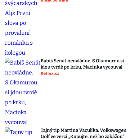
Blesk politika
Babiš Senát neovládne. S Okamurou si
jdou tvrdě po krku, Macinka vycouval
Reflex.cz
Tajný tip Martina Vaculíka: Volkswagen
Golf ve verzi „Kupujte, než ho zakážou“