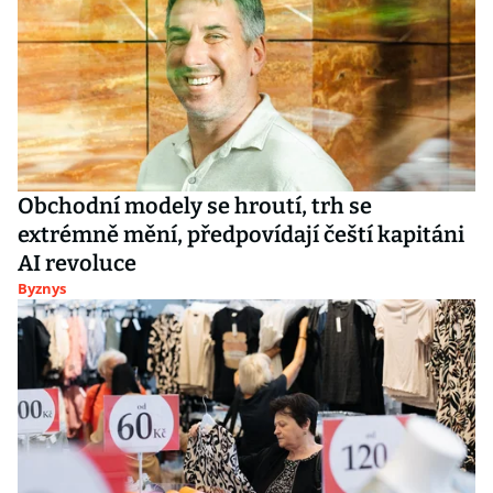
Obchodní modely se hroutí, trh se
extrémně mění, předpovídají čeští kapitáni
AI revoluce
Byznys