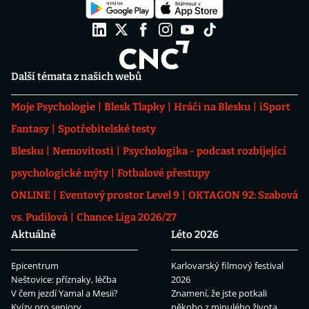
Další témata z našich webů
Moje Psychologie
Blesk Tlapky
Hráči na Blesku
iSport
Fantasy
Spotřebitelské testy
Blesku
Nemovitosti
Psychologika - podcast rozbíjející
psychologické mýty
Fotbalové přestupy
ONLINE
Eventový prostor Level 9
OKTAGON 92: Szabová
vs. Pudilová
Chance Liga 2026/27
Aktuálně
Léto 2026
Epicentrum
Karlovarský filmový festival
Neštovice: příznaky, léčba
2026
V čem jezdí Yamal a Mesii?
Znamení, že jste potkali
Kvízy pro seniory
někoho z minulého života