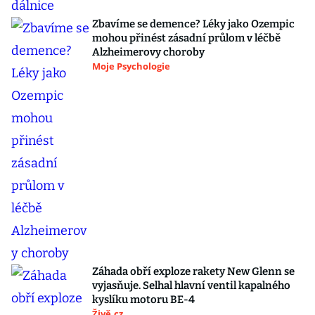
Zbavíme se demence? Léky jako Ozempic
mohou přinést zásadní průlom v léčbě
Alzheimerovy choroby
Moje Psychologie
Záhada obří exploze rakety New Glenn se
vyjasňuje. Selhal hlavní ventil kapalného
kyslíku motoru BE-4
Živě.cz