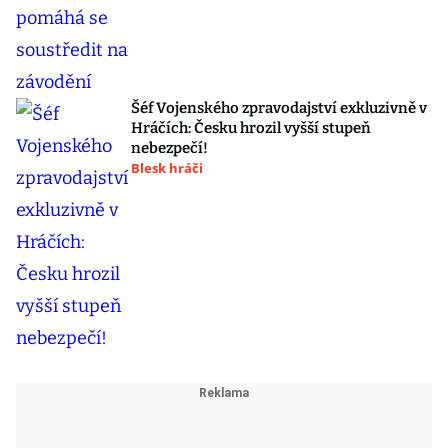
Šéf Vojenského zpravodajství exkluzivně v
Hráčích: Česku hrozil vyšší stupeň
nebezpečí!
Blesk hráči