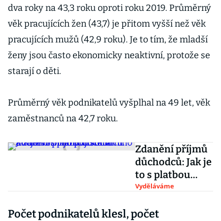
dva roky na 43,3 roku oproti roku 2019. Průměrný
věk pracujících žen (43,7) je přitom vyšší než věk
pracujících mužů (42,9 roku). Je to tím, že mladší
ženy jsou často ekonomicky neaktivní, protože se
starají o děti.
Průměrný věk podnikatelů vyšplhal na 49 let, věk
zaměstnanců na 42,7 roku.
Zdanění příjmů
důchodců: Jak je
to s platbou
sociálního a
Vyděláváme
zdravotního
Počet podnikatelů klesl, počet
pojištění?