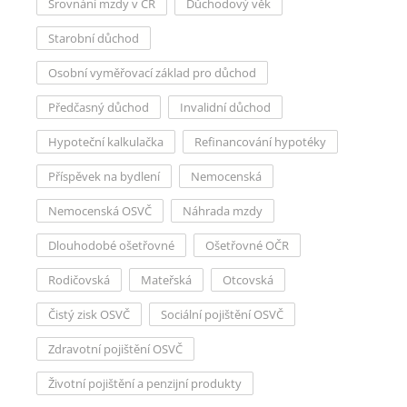
Srovnání mzdy v ČR
Důchodový věk
Starobní důchod
Osobní vyměřovací základ pro důchod
Předčasný důchod
Invalidní důchod
Hypoteční kalkulačka
Refinancování hypotéky
Příspěvek na bydlení
Nemocenská
Nemocenská OSVČ
Náhrada mzdy
Dlouhodobé ošetřovné
Ošetřovné OČR
Rodičovská
Mateřská
Otcovská
Čistý zisk OSVČ
Sociální pojištění OSVČ
Zdravotní pojištění OSVČ
Životní pojištění a penzijní produkty