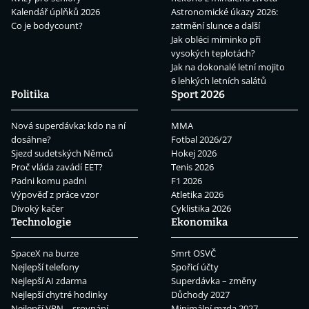
Kalendář úplňků 2026
Astronomické úkazy 2026:
Co je bodycount?
zatmění slunce a další
Jak obléci miminko při
vysokých teplotách?
Jak na dokonalé letní mojito
6 lehkých letních salátů
Politika
Sport 2026
Nová superdávka: kdo na ní
MMA
dosáhne?
Fotbal 2026/27
Sjezd sudetských Němců
Hokej 2026
Proč vláda zavádí EET?
Tenis 2026
Padni komu padni
F1 2026
Výpověď z práce vzor
Atletika 2026
Divoký kačer
Cyklistika 2026
Technologie
Ekonomika
SpaceX na burze
Smrt OSVČ
Nejlepší telefony
Spořicí účty
Nejlepší AI zdarma
Superdávka – změny
Nejlepší chytré hodinky
Důchody 2027
Nejlepší VPN – srovnání
Minimální mzda 2027