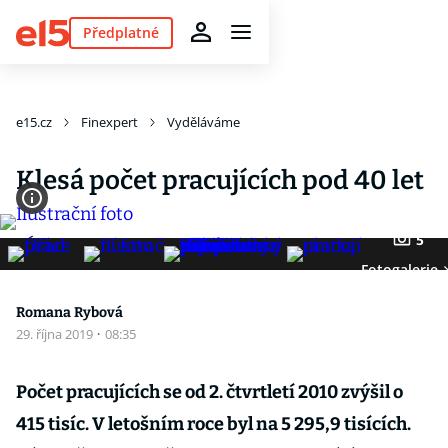
Předplatné
e15.cz
Finexpert
Vyděláváme
Klesá počet pracujících pod 40 let
5
Fotogalerie
Romana Rybová
29. října 2019
·
08:35
Počet pracujících se od 2. čtvrtletí 2010 zvýšil o
415 tisíc. V letošním roce byl na 5 295,9 tisících.