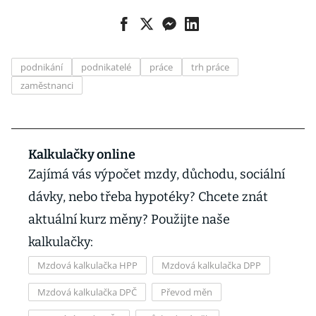
podnikání
podnikatelé
práce
trh práce
zaměstnanci
Kalkulačky online
Zajímá vás výpočet mzdy, důchodu, sociální
dávky, nebo třeba hypotéky? Chcete znát
aktuální kurz měny? Použijte naše
kalkulačky:
Mzdová kalkulačka HPP
Mzdová kalkulačka DPP
Mzdová kalkulačka DPČ
Převod měn