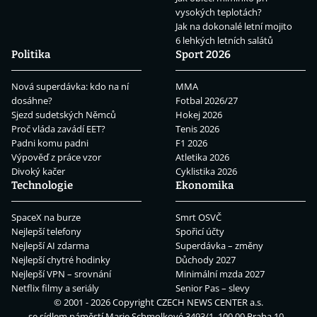
vysokých teplotách?
Jak na dokonalé letní mojito
6 lehkých letních salátů
Politika
Sport 2026
Nová superdávka: kdo na ní
MMA
dosáhne?
Fotbal 2026/27
Sjezd sudetských Němců
Hokej 2026
Proč vláda zavádí EET?
Tenis 2026
Padni komu padni
F1 2026
Výpověď z práce vzor
Atletika 2026
Divoký kačer
Cyklistika 2026
Technologie
Ekonomika
SpaceX na burze
Smrt OSVČ
Nejlepší telefony
Spořicí účty
Nejlepší AI zdarma
Superdávka – změny
Nejlepší chytré hodinky
Důchody 2027
Nejlepší VPN – srovnání
Minimální mzda 2027
Netflix filmy a seriály
Senior Pas – slevy
© 2001 - 2026 Copyright
CZECH NEWS CENTER a.s.
se sídlem náměstí Marie Schmolkové 3493/1, 100 00 Praha 10 -