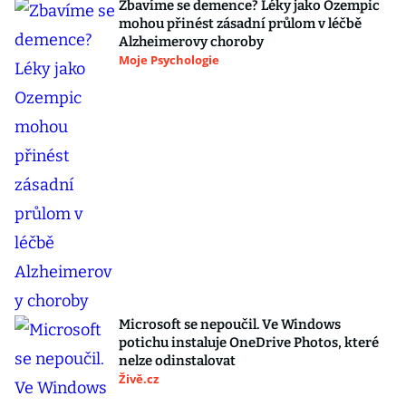
Zbavíme se demence? Léky jako Ozempic
mohou přinést zásadní průlom v léčbě
Alzheimerovy choroby
Moje Psychologie
Microsoft se nepoučil. Ve Windows
potichu instaluje OneDrive Photos, které
nelze odinstalovat
Živě.cz