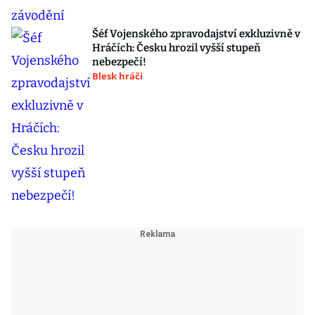
Šéf Vojenského zpravodajství exkluzivně v
Hráčích: Česku hrozil vyšší stupeň
nebezpečí!
Blesk hráči