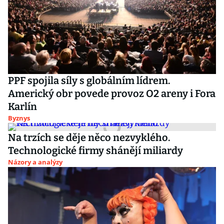
PPF spojila síly s globálním lídrem.
Americký obr povede provoz O2 areny i Fora
Karlín
Byznys
Na trzích se děje něco nezvyklého.
Technologické firmy shánějí miliardy
Názory a analýzy