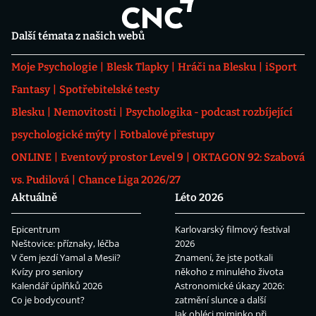
Další témata z našich webů
Moje Psychologie
Blesk Tlapky
Hráči na Blesku
iSport
Fantasy
Spotřebitelské testy
Blesku
Nemovitosti
Psychologika - podcast rozbíjející
psychologické mýty
Fotbalové přestupy
ONLINE
Eventový prostor Level 9
OKTAGON 92: Szabová
vs. Pudilová
Chance Liga 2026/27
Aktuálně
Léto 2026
Epicentrum
Karlovarský filmový festival
Neštovice: příznaky, léčba
2026
V čem jezdí Yamal a Mesii?
Znamení, že jste potkali
Kvízy pro seniory
někoho z minulého života
Kalendář úplňků 2026
Astronomické úkazy 2026:
Co je bodycount?
zatmění slunce a další
Jak obléci miminko při