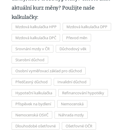
aktuální kurz měny? Použijte naše
kalkulačky:
Mzdová kalkulačka HPP
Mzdová kalkulačka DPP
Mzdová kalkulačka DPČ
Převod měn
Srovnání mzdy v ČR
Důchodový věk
Starobní důchod
Osobní vyměřovací základ pro důchod
Předčasný důchod
Invalidní důchod
Hypoteční kalkulačka
Refinancování hypotéky
Příspěvek na bydlení
Nemocenská
Nemocenská OSVČ
Náhrada mzdy
Dlouhodobé ošetřovné
Ošetřovné OČR