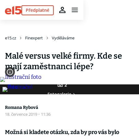
Předplatné
e15.cz
Finexpert
Vyděláváme
Malé versus velké firmy. Kde se
mají zaměstnanci lépe?
2
Fotogalerie
Romana Rybová
18. července 2019
·
11:36
Možná si kladete otázku, zda by pro vás bylo