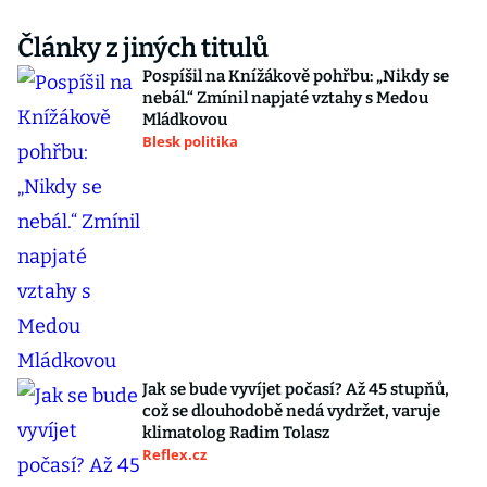
Články z jiných titulů
Pospíšil na Knížákově pohřbu: „Nikdy se
nebál.“ Zmínil napjaté vztahy s Medou
Mládkovou
Blesk politika
Jak se bude vyvíjet počasí? Až 45 stupňů,
což se dlouhodobě nedá vydržet, varuje
klimatolog Radim Tolasz
Reflex.cz