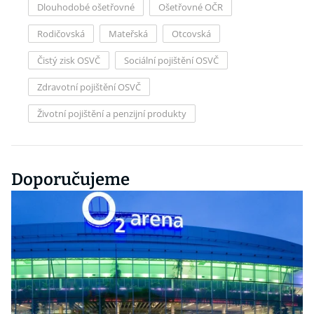
Dlouhodobé ošetřovné
Ošetřovné OČR
Rodičovská
Mateřská
Otcovská
Čistý zisk OSVČ
Sociální pojištění OSVČ
Zdravotní pojištění OSVČ
Životní pojištění a penzijní produkty
Doporučujeme