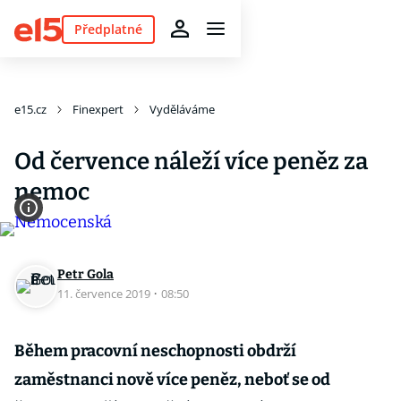
Předplatné
e15.cz
Finexpert
Vyděláváme
Od července náleží více peněz za
nemoc
Petr Gola
11. července 2019
·
08:50
Během pracovní neschopnosti obdrží
zaměstnanci nově více peněz, neboť se od