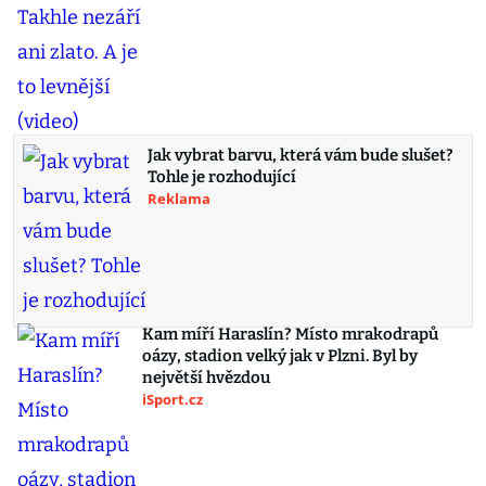
Jak vybrat barvu, která vám bude slušet?
Tohle je rozhodující
Reklama
Kam míří Haraslín? Místo mrakodrapů
oázy, stadion velký jak v Plzni. Byl by
největší hvězdou
iSport.cz