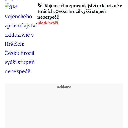
Šéf Vojenského zpravodajství exkluzivně v
Hráčích: Česku hrozil vyšší stupeň
nebezpečí!
Blesk hráči