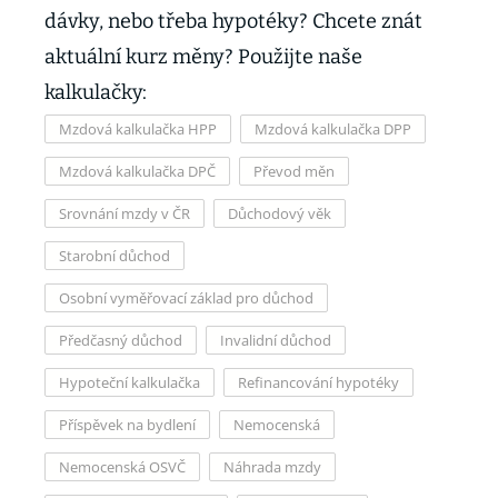
dávky, nebo třeba hypotéky? Chcete znát
aktuální kurz měny? Použijte naše
kalkulačky:
Mzdová kalkulačka HPP
Mzdová kalkulačka DPP
Mzdová kalkulačka DPČ
Převod měn
Srovnání mzdy v ČR
Důchodový věk
Starobní důchod
Osobní vyměřovací základ pro důchod
Předčasný důchod
Invalidní důchod
Hypoteční kalkulačka
Refinancování hypotéky
Příspěvek na bydlení
Nemocenská
Nemocenská OSVČ
Náhrada mzdy