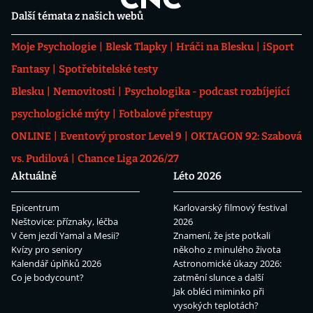
Další témata z našich webů
Moje Psychologie
Blesk Tlapky
Hráči na Blesku
iSport
Fantasy
Spotřebitelské testy
Blesku
Nemovitosti
Psychologika - podcast rozbíjející
psychologické mýty
Fotbalové přestupy
ONLINE
Eventový prostor Level 9
OKTAGON 92: Szabová
vs. Pudilová
Chance Liga 2026/27
Aktuálně
Léto 2026
Epicentrum
Karlovarský filmový festival
Neštovice: příznaky, léčba
2026
V čem jezdí Yamal a Mesii?
Znamení, že jste potkali
Kvízy pro seniory
někoho z minulého života
Kalendář úplňků 2026
Astronomické úkazy 2026:
Co je bodycount?
zatmění slunce a další
Jak obléci miminko při
vysokých teplotách?