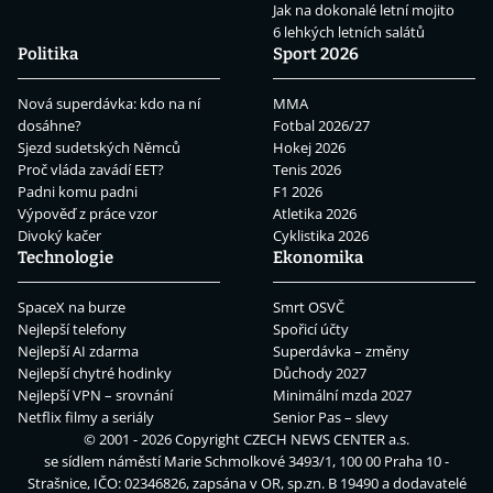
Jak na dokonalé letní mojito
6 lehkých letních salátů
Politika
Sport 2026
Nová superdávka: kdo na ní
MMA
dosáhne?
Fotbal 2026/27
Sjezd sudetských Němců
Hokej 2026
Proč vláda zavádí EET?
Tenis 2026
Padni komu padni
F1 2026
Výpověď z práce vzor
Atletika 2026
Divoký kačer
Cyklistika 2026
Technologie
Ekonomika
SpaceX na burze
Smrt OSVČ
Nejlepší telefony
Spořicí účty
Nejlepší AI zdarma
Superdávka – změny
Nejlepší chytré hodinky
Důchody 2027
Nejlepší VPN – srovnání
Minimální mzda 2027
Netflix filmy a seriály
Senior Pas – slevy
© 2001 - 2026 Copyright
CZECH NEWS CENTER a.s.
se sídlem náměstí Marie Schmolkové 3493/1, 100 00 Praha 10 -
Strašnice, IČO: 02346826, zapsána v OR, sp.zn. B 19490 a dodavatelé