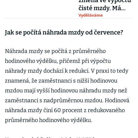
změna ve výpočtu
čisté mzdy. Má
nepatrně stoupat
Vyděláváme
Jak se počítá náhrada mzdy od července?
Náhrada mzdy se počítá z průměrného
hodinového výdělku, přičemž při výpočtu
náhrady mzdy dochází k redukci. V praxi to tedy
znamená, že zaměstnanci s nižší hodinovou
mzdou mají vyšší hodinovou náhradu mzdy než
zaměstnanci s nadprůměrnou mzdou. Hodinová
náhrada mzdy činí 60 procent z redukovaného
průměrného hodinového výdělku.