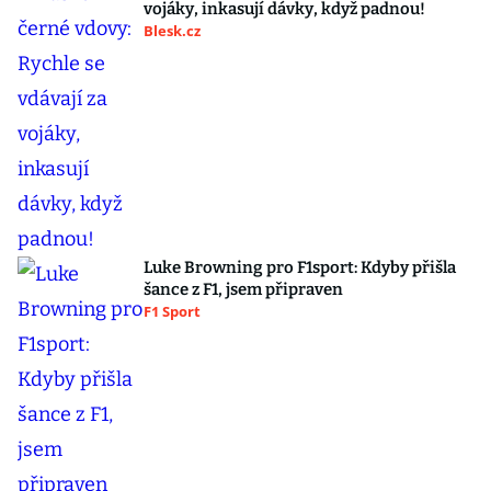
vojáky, inkasují dávky, když padnou!
Blesk.cz
Luke Browning pro F1sport: Kdyby přišla
šance z F1, jsem připraven
F1 Sport