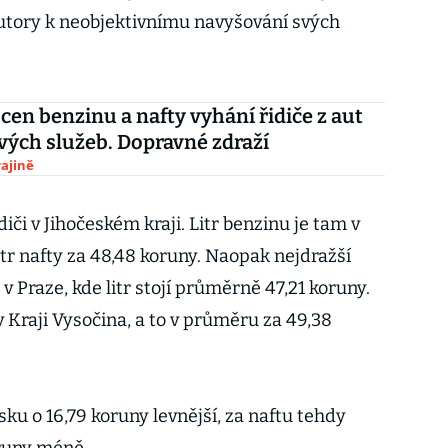
utory k neobjektivnímu navyšování svých
 cen benzinu a nafty vyhání řidiče z aut
ých služeb. Dopravné zdraží
ajině
diči v Jihočeském kraji. Litr benzinu je tam v
tr nafty za 48,48 koruny. Naopak nejdražší
v Praze, kde litr stojí průměrně 47,21 koruny.
v Kraji Vysočina, a to v průměru za 49,38
ku o 16,79 koruny levnější, za naftu tehdy