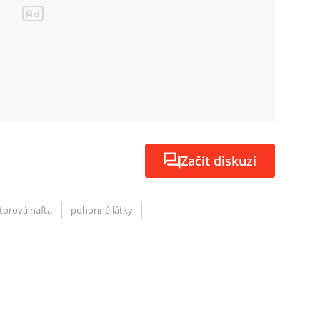
Začít diskuzi
orová nafta
pohonné látky