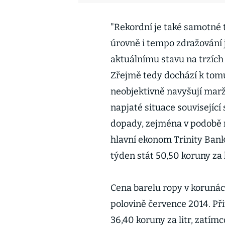
"Rekordní je také samotné
úrovně i tempo zdražování 
aktuálnímu stavu na trzích 
Zřejmě tedy dochází k tomu,
neobjektivně navyšují marž
napjaté situace související
dopady, zejména v podobě r
hlavní ekonom Trinity Bank
týden stát 50,50 koruny za l
Cena barelu ropy v korunách
polovině července 2014. P
36,40 koruny za litr, zatímc