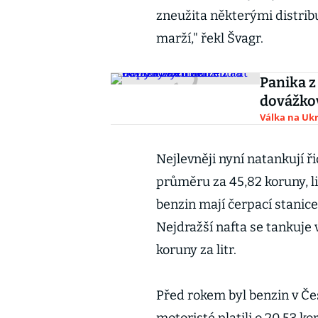
zneužita některými distrib
marží," řekl Švagr.
Panika z
dovážkov
Válka na Ukr
Nejlevněji nyní natankují ři
průměru za 45,82 koruny, li
benzin mají čerpací stanice 
Nejdražší nafta se tankuje 
koruny za litr.
Před rokem byl benzin v Čes