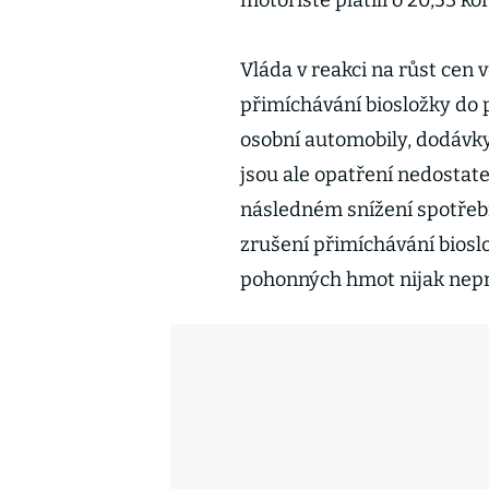
motoristé platili o 20,53 k
Vláda v reakci na růst cen 
přimíchávání biosložky do 
osobní automobily, dodávky
jsou ale opatření nedostat
následném snížení spotřeb
zrušení přimíchávání bioslo
pohonných hmot nijak nepr