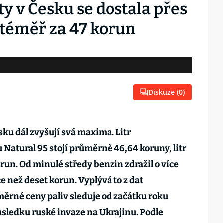
y v Česku se dostala přes
 téměř za 47 korun
Diskuze (
0
)
u dál zvyšují svá maxima. Litr
Natural 95 stojí průměrně 46,64 koruny, litr
korun. Od minulé středy benzin zdražil o více
e než deset korun. Vyplývá to z dat
měrné ceny paliv sleduje od začátku roku
ůsledku ruské invaze na Ukrajinu. Podle