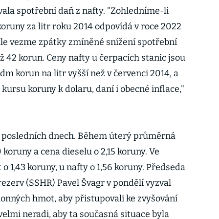
ovala spotřební daň z nafty. "Zohledníme-li
koruny za litr roku 2014 odpovídá v roce 2022
le vezme zpátky zmíněné snížení spotřební
ž 42 korun. Ceny nafty u čerpacích stanic jsou
dm korun na litr vyšší než v červenci 2014, a
 kursu koruny k dolaru, daní i obecné inflace,"
 v posledních dnech. Během úterý průměrná
0 koruny a cena dieselu o 2,15 koruny. Ve
 o 1,43 koruny, u nafty o 1,56 koruny. Předseda
ezerv (SSHR) Pavel Švagr v pondělí vyzval
honných hmot, aby přistupovali ke zvyšování
velmi neradi, aby ta současná situace byla