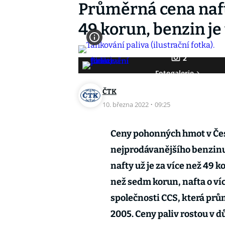
Průměrná cena naft
49 korun, benzin je
2
Fotogalerie
ČTK
10. března 2022
·
09:25
Ceny pohonných hmot v Česk
nejprodávanějšího benzinu 
nafty už je za více než 49 
než sedm korun, nafta o víc
společnosti CCS, která prů
2005. Ceny paliv rostou v d