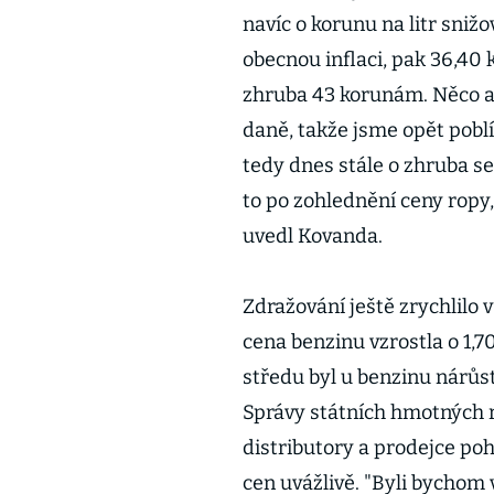
navíc o korunu na litr sniž
obecnou inflaci, pak 36,40 
zhruba 43 korunám. Něco a
daně, takže jsme opět poblí
tedy dnes stále o zhruba se
to po zohlednění ceny ropy,
uvedl Kovanda.
Zdražování ještě zrychlilo
cena benzinu vzrostla o 1,7
středu byl u benzinu nárůst
Správy státních hmotných r
distributory a prodejce po
cen uvážlivě. "Byli bychom 