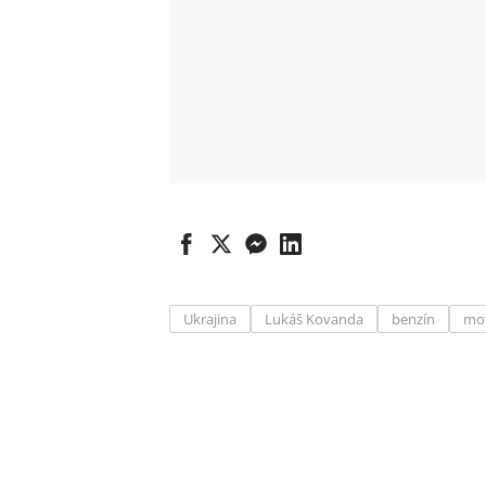
Ukrajina
Lukáš Kovanda
benzín
mot