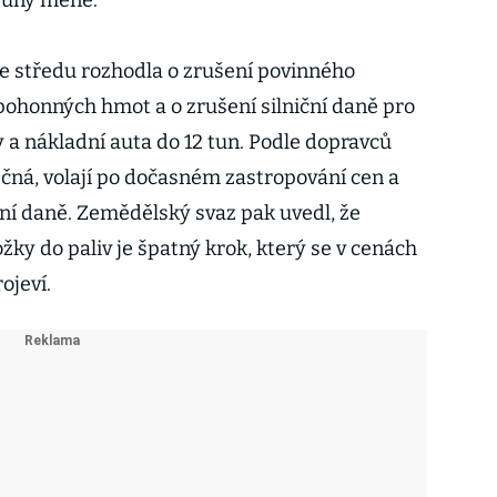
oruny méně.
ve středu rozhodla o zrušení povinného
pohonných hmot a o zrušení silniční daně pro
 a nákladní auta do 12 tun. Podle dopravců
ečná, volají po dočasném zastropování cen a
ní daně. Zemědělský svaz pak uvedl, že
žky do paliv je špatný krok, který se v cenách
ojeví.