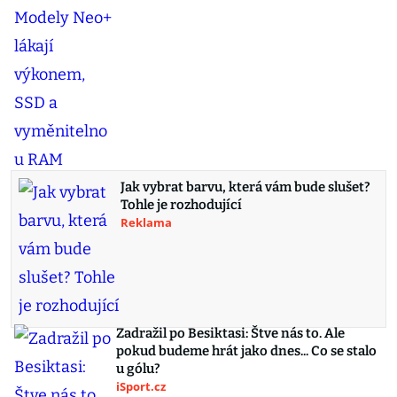
Jak vybrat barvu, která vám bude slušet?
Tohle je rozhodující
Reklama
Zadražil po Besiktasi: Štve nás to. Ale
pokud budeme hrát jako dnes... Co se stalo
u gólu?
iSport.cz