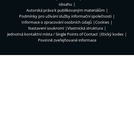
obsahu
Autorská práva k publikovaným materiálům
Podmínky pro užívání služby informační společnosti
Informace o zpracování osobních údajů
Cookies
Nastavení soukromí
Vlastnická struktura
Jednotná kontaktní místa / Single Points of Contact
Etický kodex
Povinně zveřejňované informace