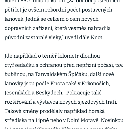
kolem 650 milionů korun. „Za období posledních
dovolit
pěti let je ovšem rekordní počet postavených
lanovek. Jedná se celkem o osm nových
dopravních zařízení, která vesměs nahradila
původní zastaralé vleky,“ uvedl dále Knot.
Jde například o téměř kilometr dlouhou
čtyřsedačku s ochranou před nepřízní počasí, tzv.
bublinou, na Tanvaldském Špičáku, další nové
lanovky jsou podle Knota také v Krkonoších,
Jeseníkách a Beskydech. „Pokračuje také
rozšiřování a výstavba nových sjezdových tratí.
Takové změny prodělaly například horská
střediska na Lipně nebo v Dolní Moravě. Novinkou