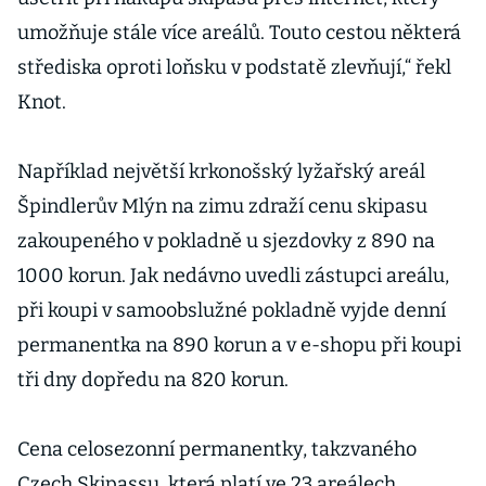
umožňuje stále více areálů. Touto cestou některá
střediska oproti loňsku v podstatě zlevňují,“ řekl
Knot.
Například největší krkonošský lyžařský areál
Špindlerův Mlýn na zimu zdraží cenu skipasu
zakoupeného v pokladně u sjezdovky z 890 na
1000 korun. Jak nedávno uvedli zástupci areálu,
při koupi v samoobslužné pokladně vyjde denní
permanentka na 890 korun a v e-shopu při koupi
tři dny dopředu na 820 korun.
Cena celosezonní permanentky, takzvaného
Czech Skipassu, která platí ve 23 areálech,