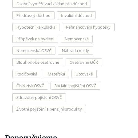
Osobní vyměřovací základ pro důchod
Předčasný důchod
Invalidní důchod
Hypoteční kalkulačka
Refinancování hypotéky
Příspěvek na bydlení
Nemocenská
Nemocenská OSVČ
Náhrada mzdy
Dlouhodobé ošetřovné
Ošetřovné OČR
Rodičovská
Mateřská
Otcovská
Čistý zisk OSVČ
Sociální pojištění OSVČ
Zdravotní pojištění OSVČ
Životní pojištění a penzijní produkty