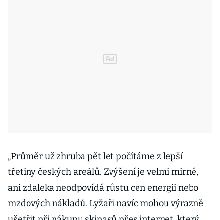
„Průměr už zhruba pět let počítáme z lepší
třetiny českých areálů. Zvýšení je velmi mírné,
ani zdaleka neodpovídá růstu cen energií nebo
mzdových nákladů. Lyžaři navíc mohou výrazně
ušetřit při nákupu skipasů přes internet, který