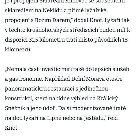
je i propojení Skiareálu Klínovec se sousedícím
skiareálem na Neklidu a přímé lyžařské
propojení s Božím Darem,“ dodal Knot. Lyžaři tak
v těchto krušnohorských střediscích budou mít k
dispozici 31,5 kilometru tratí místo původních 18
kilometrů.
„Nemalá část investic míří také do lepších služeb
a gastronomie. Například Dolní Morava otevře
panoramatickou restauraci s jedinečnou
konstrukcí, která nabídne výhled na Králický
Sněžník a jeho údolí. Další modernizované tratě
najdou lyžaři na Lipně nebo na Ještědu,“ řekl
Knot.