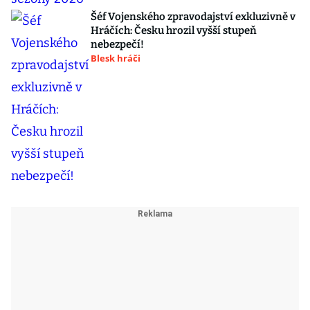
Šéf Vojenského zpravodajství exkluzivně v
Hráčích: Česku hrozil vyšší stupeň
nebezpečí!
Blesk hráči