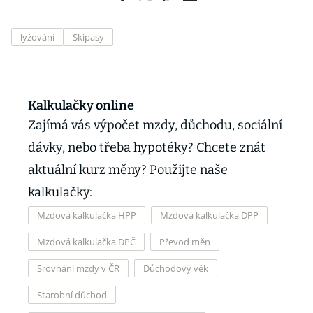
lyžování
Skipasy
Kalkulačky online
Zajímá vás výpočet mzdy, důchodu, sociální
dávky, nebo třeba hypotéky? Chcete znát
aktuální kurz měny? Použijte naše
kalkulačky:
Mzdová kalkulačka HPP
Mzdová kalkulačka DPP
Mzdová kalkulačka DPČ
Převod měn
Srovnání mzdy v ČR
Důchodový věk
Starobní důchod