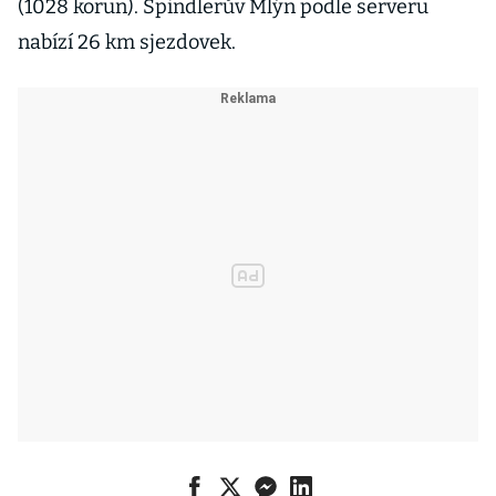
(1028 korun). Špindlerův Mlýn podle serveru
nabízí 26 km sjezdovek.