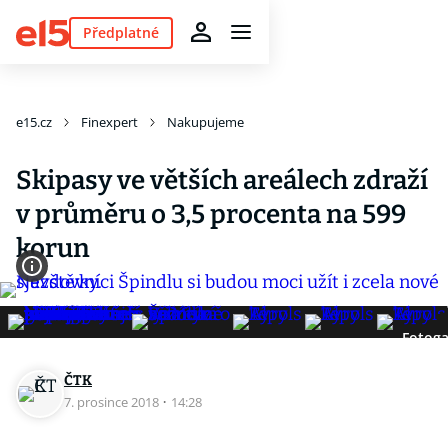
Předplatné
e15.cz
Finexpert
Nakupujeme
Skipasy ve větších areálech zdraží
v průměru o 3,5 procenta na 599
korun
Fotoga
ČTK
7. prosince 2018
·
14:28