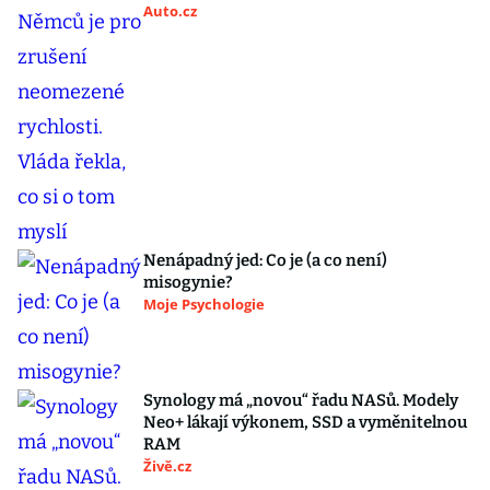
Auto.cz
Nenápadný jed: Co je (a co není)
misogynie?
Moje Psychologie
Synology má „novou“ řadu NASů. Modely
Neo+ lákají výkonem, SSD a vyměnitelnou
RAM
Živě.cz