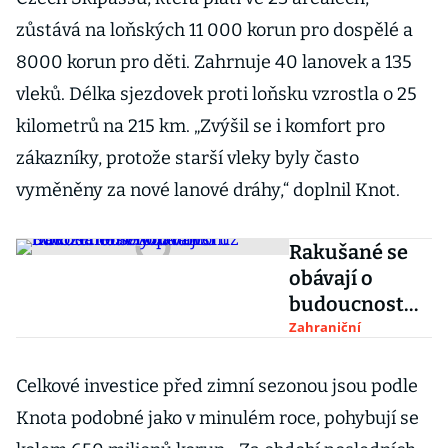
zůstává na loňských 11 000 korun pro dospělé a
8000 korun pro děti. Zahrnuje 40 lanovek a 135
vleků. Délka sjezdovek proti loňsku vzrostla o 25
kilometrů na 215 km. „Zvýšil se i komfort pro
zákazníky, protože starší vleky byly často
vyměněny za nové lanové dráhy,“ doplnil Knot.
Rakušané se
obávají o
budoucnost
lyžování.
Zahraniční
Dovolenou v
Alpách si už
Celkové investice před zimní sezonou jsou podle
mnozí
Knota podobné jako v minulém roce, pohybují se
nemohou