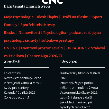
Další témata z našich webů
Moje Psychologie
Blesk Tlapky
Hráči na Blesku
iSport
Fantasy
Spotřebitelské testy
Blesku
Nemovitosti
Psychologika - podcast rozbíjející
psychologické mýty
Fotbalové přestupy
ONLINE
Eventový prostor Level 9
OKTAGON 92: Szabová
vs. Pudilová
Chance Liga 2026/27
Aktuálně
Léto 2026
Epicentrum
Karlovarský filmový festival
Neštovice: příznaky, léčba
2026
V čem jezdí Yamal a Mesii?
Znamení, že jste potkali
Kvízy pro seniory
někoho z minulého života
Kalendář úplňků 2026
Astronomické úkazy 2026:
Co je bodycount?
zatmění slunce a další
Jak obléci miminko při
vysokých teplotách?