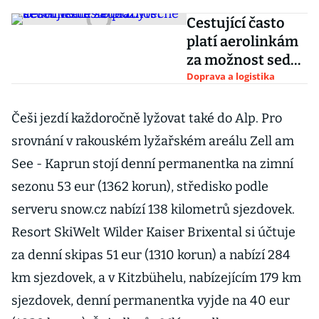
Cestující často
platí aerolinkám
za možnost sedět
vedle sebe
Doprava a logistika
zbytečně
Češi jezdí každoročně lyžovat také do Alp. Pro
srovnání v rakouském lyžařském areálu Zell am
See - Kaprun stojí denní permanentka na zimní
sezonu 53 eur (1362 korun), středisko podle
serveru snow.cz nabízí 138 kilometrů sjezdovek.
Resort SkiWelt Wilder Kaiser Brixental si účtuje
za denní skipas 51 eur (1310 korun) a nabízí 284
km sjezdovek, a v Kitzbühelu, nabízejícím 179 km
sjezdovek, denní permanentka vyjde na 40 eur