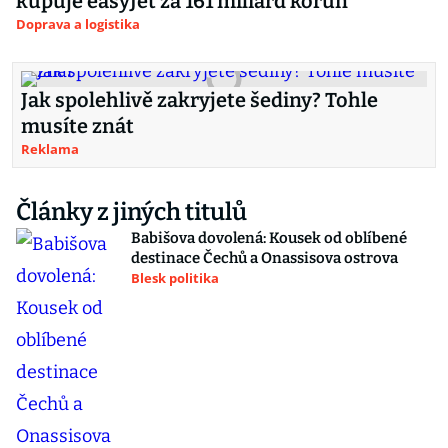
kupuje easyJet za 161 miliard korun
Doprava a logistika
Jak spolehlivě zakryjete šediny? Tohle
musíte znát
Reklama
Články z jiných titulů
Babišova dovolená: Kousek od oblíbené
destinace Čechů a Onassisova ostrova
Blesk politika