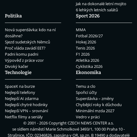
Jak na dokonalé letní mojito
6 lehkých letních salátů
Politika
Sport 2026
Nová superdávka: kdo na ní
MMA
dosáhne?
Fotbal 2026/27
Sjezd sudetských Němců
Hokej 2026
Proč vláda zavádí EET?
Tenis 2026
Padni komu padni
F1 2026
Výpověď z práce vzor
Atletika 2026
Divoký kačer
Cyklistika 2026
Technologie
Ekonomika
SpaceX na burze
Temu a clo
Nejlepší telefony
Spořicí účty
Nejlepší AI zdarma
Superdávka – změny
Nejlepší chytré hodinky
Chybějící roky k důchodu
Nejlepší VPN – srovnání
Minimální mzda 2027
Netflix filmy a seriály
Vedro v práci
© 2001 - 2026 Copyright
CZECH NEWS CENTER a.s.
se sídlem náměstí Marie Schmolkové 3493/1, 100 00 Praha 10 -
Strašnice, IČO: 02346826, zapsána v OR, sp.zn. B 19490 a dodavatelé