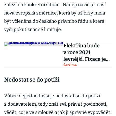
záleží na konkrétní situaci. Naději navíc přináší
nová evropská směrnice, která by už brzy měla
být včleněna do českého právního řádu a která
výši pokut značně limituje.
Elektřina bude
v roce 2021
levnější. Fixace je
na pořadu dne
Šetříme
Nedostat se do potíží
Vůbec nejjednodušší je nedostat se do potíží
s dodavatelem, tedy znát svá práva i povinnosti,
vědět, co je ve smlouvě a jak ji správně vypovědět.