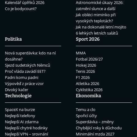
Kalendář úplňků 2026
Astronomické úkazy 2026:
Co je bodycount?
zatmění slunce a další
Jak obléci miminko při
vysokých teplotách?
Jak na dokonalé letní mojito
6 lehkých letních salátů
Politika
Sport 2026
Nová superdávka: kdo na ní
MMA
dosáhne?
Fotbal 2026/27
Sjezd sudetských Němců
Hokej 2026
Proč vláda zavádí EET?
Tenis 2026
Padni komu padni
F1 2026
Výpověď z práce vzor
Atletika 2026
Divoký kačer
Cyklistika 2026
Technologie
Ekonomika
SpaceX na burze
Temu a clo
Nejlepší telefony
Spořicí účty
Nejlepší AI zdarma
Superdávka – změny
Nejlepší chytré hodinky
Chybějící roky k důchodu
Nejlepší VPN – srovnání
Minimální mzda 2027