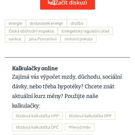
Začít diskuzi
energie
dodavatelé energií
dražba
Česká obchodní inspekce
Energetický regulační úřad
sankce
Jana Poncarová
smluvní pokuta
Kalkulačky online
Zajímá vás výpočet mzdy, důchodu, sociální
dávky, nebo třeba hypotéky? Chcete znát
aktuální kurz měny? Použijte naše
kalkulačky:
Mzdová kalkulačka HPP
Mzdová kalkulačka DPP
Mzdová kalkulačka DPČ
Převod měn