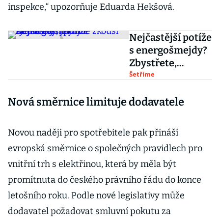
inspekce,“ upozorňuje Eduarda Hekšová.
Nejčastější potíže
s energošmejdy?
Zbystřete,
jakmile zkouší
Šetříme
tyto triky
Nová směrnice limituje dodavatele
Novou naději pro spotřebitele pak přináší
evropská směrnice o společných pravidlech pro
vnitřní trh s elektřinou, která by měla být
promítnuta do českého právního řádu do konce
letošního roku. Podle nové legislativy může
dodavatel požadovat smluvní pokutu za