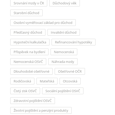
Srovnání mzdy v ČR
Důchodový věk
Starobní důchod
Osobní vyměřovací základ pro důchod
Předčasný důchod
Invalidní důchod
Hypoteční kalkulačka
Refinancování hypotéky
Příspěvek na bydlení
Nemocenská
Nemocenská OSVČ
Náhrada mzdy
Dlouhodobé ošetřovné
Ošetřovné OČR
Rodičovská
Mateřská
Otcovská
Čistý zisk OSVČ
Sociální pojištění OSVČ
Zdravotní pojištění OSVČ
Životní pojištění a penzijní produkty