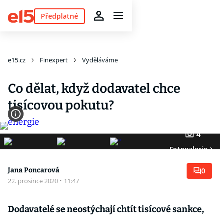
Předplatné
e15.cz
Finexpert
Vyděláváme
Co dělat, když dodavatel chce
tisícovou pokutu?
4
Fotogalerie
Jana Poncarová
0
22. prosince 2020
·
11:47
Dodavatelé se neostýchají chtít tisícové sankce,