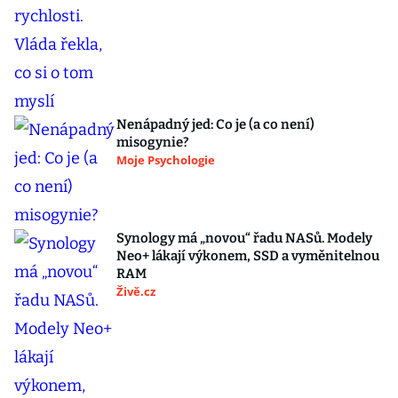
Nenápadný jed: Co je (a co není)
misogynie?
Moje Psychologie
Synology má „novou“ řadu NASů. Modely
Neo+ lákají výkonem, SSD a vyměnitelnou
RAM
Živě.cz