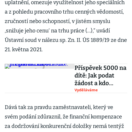
uplatnění, omezuje využitelnost jeho speciálních
a z pohledu pracovního trhu cenných vědomostí,
zručností nebo schopností, v jistém smyslu
‚snižuje jeho cenu‘ na trhu práce (…),“ uvádí
Ústavní soud v nálezu sp. Zn. II. ÚS 1889/19 ze dne
21. května 2021.
Příspěvek 5000 na
dítě: Jak podat
žádost a kdo
přesně má nárok
Vyděláváme
Dává tak za pravdu zaměstnavateli, který ve
svém podání zdůraznil, že finanční kompenzace
za dodržování konkurenční doložky nemá tentýž