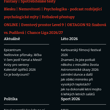
Fantasy
Spotřebitelské testy
Blesku
Nemovitosti
Psychologika - podcast rozbíjející
psychologické mýty
Fotbalové přestupy
ONLINE
Eventový prostor Level 9
OKTAGON 92: Szabová
vs. Pudilová
Chance Liga 2026/27
Aktuálně
Léto 2026
Epicentrum
Karlovarský filmový festival
Neštovice: příznaky, léčba
2026
V čem jezdí Yamal a Mesii?
Znamení, že jste potkali
Kvízy pro seniory
někoho z minulého života
Kalendář úplňků 2026
Astronomické úkazy 2026:
Co je bodycount?
zatmění slunce a další
Jak obléci miminko při
vysokých teplotách?
Jak na dokonalé letní mojito
6 lehkých letních salátů
Politika
Sport 2026
Nová superdávka: kdo na ní
MMA