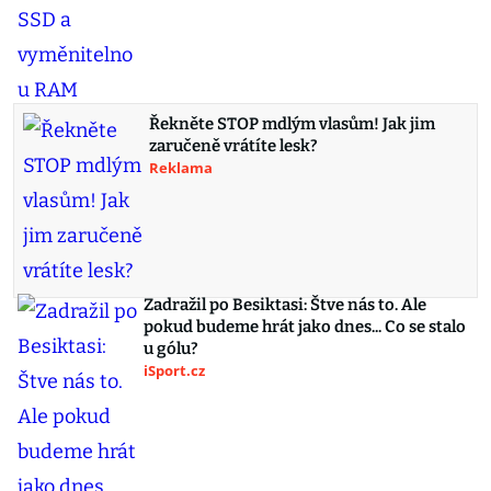
Řekněte STOP mdlým vlasům! Jak jim
zaručeně vrátíte lesk?
Reklama
Zadražil po Besiktasi: Štve nás to. Ale
pokud budeme hrát jako dnes... Co se stalo
u gólu?
iSport.cz