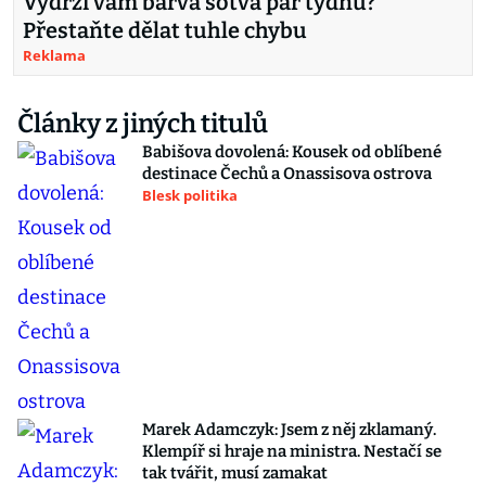
Vydrží vám barva sotva pár týdnů?
Přestaňte dělat tuhle chybu
Reklama
Články z jiných titulů
Babišova dovolená: Kousek od oblíbené
destinace Čechů a Onassisova ostrova
Blesk politika
Marek Adamczyk: Jsem z něj zklamaný.
Klempíř si hraje na ministra. Nestačí se
tak tvářit, musí zamakat