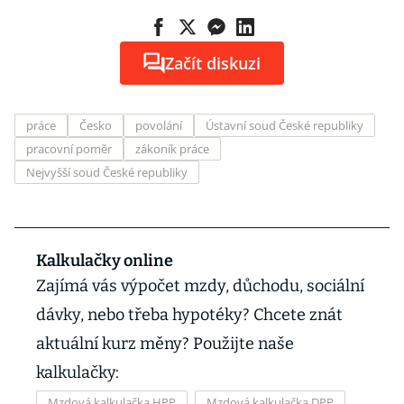
Začít diskuzi
práce
Česko
povolání
Ústavní soud České republiky
pracovní poměr
zákoník práce
Nejvyšší soud České republiky
Kalkulačky online
Zajímá vás výpočet mzdy, důchodu, sociální
dávky, nebo třeba hypotéky? Chcete znát
aktuální kurz měny? Použijte naše
kalkulačky:
Mzdová kalkulačka HPP
Mzdová kalkulačka DPP