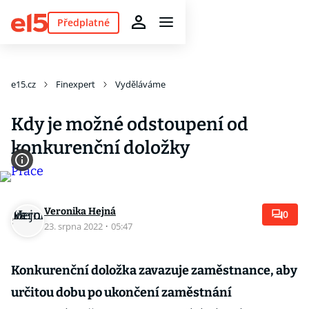
Předplatné
e15.cz
Finexpert
Vyděláváme
Kdy je možné odstoupení od
konkurenční doložky
Veronika Hejná
0
23. srpna 2022
·
05:47
Konkurenční doložka zavazuje zaměstnance, aby
určitou dobu po ukončení zaměstnání