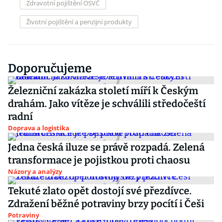
Zdravotní pojištění OSVČ
Životní pojištění a penzijní produkty
Doporučujeme
Železniční zakázka století míří k Českým
drahám. Jako vítěze je schválili středočeští
radní
Doprava a logistika
Jedna česká iluze se právě rozpadá. Zelená
transformace je pojistkou proti chaosu
Názory a analýzy
Tekuté zlato opět dostojí své přezdívce.
Zdražení běžné potraviny brzy pocítí i Češi
Potraviny