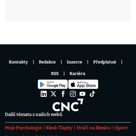
Kontakty
Redakce
Inzerce
Předplatné
RSS
Kariéra
Další témata z našich webů
Moje Psychologie
Blesk Tlapky
Hráči na Blesku
iSport