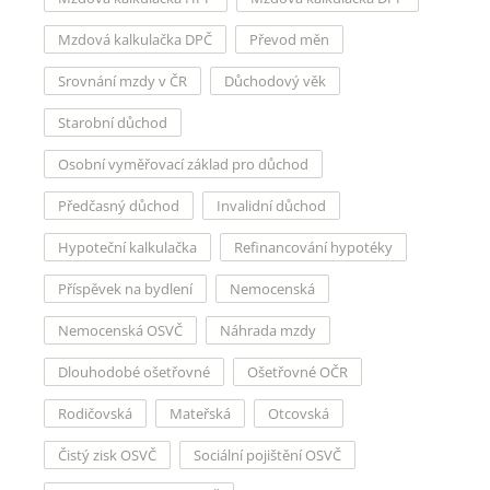
Mzdová kalkulačka DPČ
Převod měn
Srovnání mzdy v ČR
Důchodový věk
Starobní důchod
Osobní vyměřovací základ pro důchod
Předčasný důchod
Invalidní důchod
Hypoteční kalkulačka
Refinancování hypotéky
Příspěvek na bydlení
Nemocenská
Nemocenská OSVČ
Náhrada mzdy
Dlouhodobé ošetřovné
Ošetřovné OČR
Rodičovská
Mateřská
Otcovská
Čistý zisk OSVČ
Sociální pojištění OSVČ