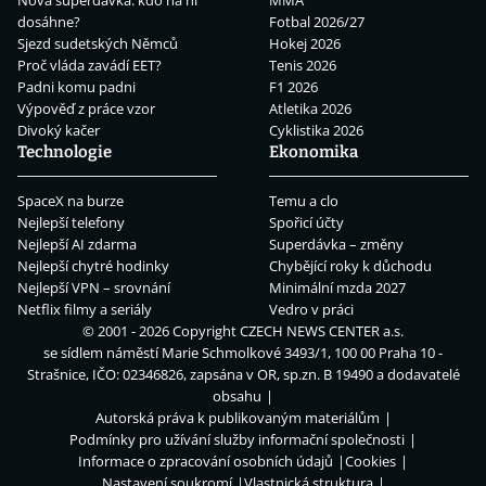
dosáhne?
Fotbal 2026/27
Sjezd sudetských Němců
Hokej 2026
Proč vláda zavádí EET?
Tenis 2026
Padni komu padni
F1 2026
Výpověď z práce vzor
Atletika 2026
Divoký kačer
Cyklistika 2026
Technologie
Ekonomika
SpaceX na burze
Temu a clo
Nejlepší telefony
Spořicí účty
Nejlepší AI zdarma
Superdávka – změny
Nejlepší chytré hodinky
Chybějící roky k důchodu
Nejlepší VPN – srovnání
Minimální mzda 2027
Netflix filmy a seriály
Vedro v práci
© 2001 - 2026 Copyright
CZECH NEWS CENTER a.s.
se sídlem náměstí Marie Schmolkové 3493/1, 100 00 Praha 10 -
Strašnice, IČO: 02346826, zapsána v OR, sp.zn. B 19490 a dodavatelé
obsahu
Autorská práva k publikovaným materiálům
Podmínky pro užívání služby informační společnosti
Informace o zpracování osobních údajů
Cookies
Nastavení soukromí
Vlastnická struktura