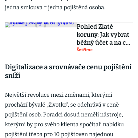
jedna smlouva = jedna pojištěná osoba.
Pohled Zlaté
koruny: Jak vybrat
běžný účet a na co
si dát pozor
Šetříme
Digitalizace a srovnávače cenu pojištění
sníží
Největší revoluce mezi změnami, kterými
prochází bývalé „životko“, se odehrává v ceně
pojištění osob. Poradci dosud neměli nástroje,
kterými by pro svého klienta spočítali nabídku
pojištění třeba pro 10 pojišťoven najednou.