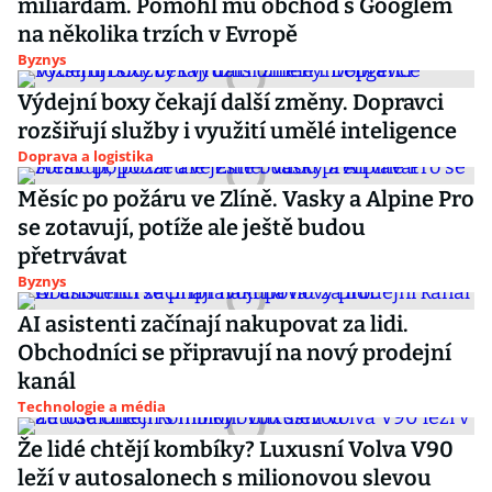
miliardám. Pomohl mu obchod s Googlem
na několika trzích v Evropě
Byznys
Výdejní boxy čekají další změny. Dopravci
rozšiřují služby i využití umělé inteligence
Doprava a logistika
Měsíc po požáru ve Zlíně. Vasky a Alpine Pro
se zotavují, potíže ale ještě budou
přetrvávat
Byznys
AI asistenti začínají nakupovat za lidi.
Obchodníci se připravují na nový prodejní
kanál
Technologie a média
Že lidé chtějí kombíky? Luxusní Volva V90
leží v autosalonech s milionovou slevou