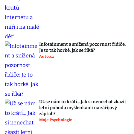
Infotainment a snížená pozornost řidiče:
Je to tak horké, jak se říká?
Auto.cz
Už se nám to krátí... Jak si nenechat zkazit
letní pohodu myšlenkami na zářijový
zápřah?
Moje Psychologie