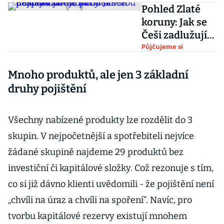
Pohled Zlaté
koruny: Jak se
Češi zadlužují,
na co si berou
Půjčujeme si
půjčky a jak se
Mnoho produktů, ale jen 3 základní
při nich
nespálit
druhy pojištění
Všechny nabízené produkty lze rozdělit do 3
skupin. V nejpočetnější a spotřebiteli nejvíce
žádané skupině najdeme 29 produktů bez
investiční či kapitálové složky. Což rezonuje s tím,
co si již dávno klienti uvědomili - že pojištění není
„chvíli na úraz a chvíli na spoření“. Navíc, pro
tvorbu kapitálové rezervy existují mnohem