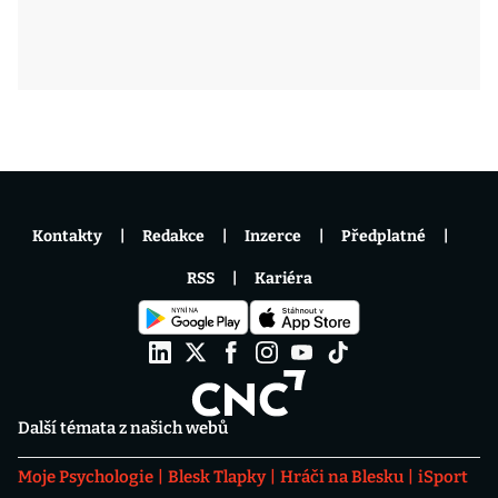
Kontakty
Redakce
Inzerce
Předplatné
RSS
Kariéra
Další témata z našich webů
Moje Psychologie
Blesk Tlapky
Hráči na Blesku
iSport