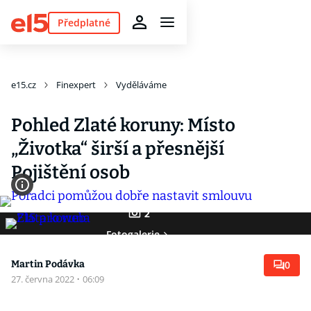
Předplatné
e15.cz
Finexpert
Vyděláváme
Pohled Zlaté koruny: Místo
„Životka“ širší a přesnější
Pojištění osob
2
Fotogalerie
Martin Podávka
0
27. června 2022
·
06:09