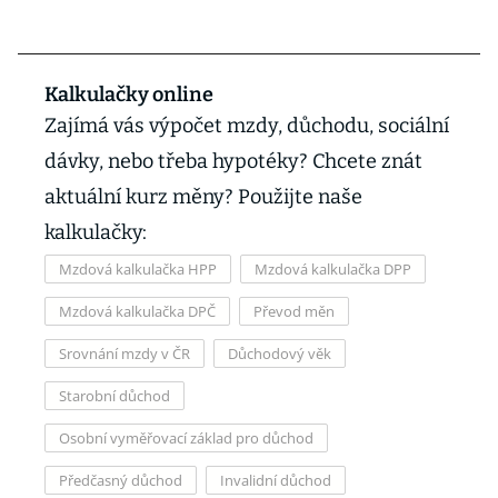
Kalkulačky online
Zajímá vás výpočet mzdy, důchodu, sociální
dávky, nebo třeba hypotéky? Chcete znát
aktuální kurz měny? Použijte naše
kalkulačky:
Mzdová kalkulačka HPP
Mzdová kalkulačka DPP
Mzdová kalkulačka DPČ
Převod měn
Srovnání mzdy v ČR
Důchodový věk
Starobní důchod
Osobní vyměřovací základ pro důchod
Předčasný důchod
Invalidní důchod