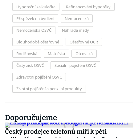
Hypoteční kalkulačka
Refinancování hypotéky
Příspěvek na bydlení
Nemocenská
Nemocenská OSVČ
Náhrada mzdy
Dlouhodobé ošetřovné
Ošetřovné OČR
Rodičovská
Mateřská
Otcovská
Čistý zisk OSVČ
Sociální pojištění OSVČ
Zdravotní pojištění OSVČ
Životní pojištění a penzijní produkty
Doporučujeme
Český prodejce telefonů míří k pěti