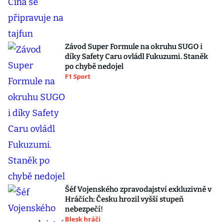
Závod Super Formule na okruhu SUGO i
díky Safety Caru ovládl Fukuzumi. Staněk
po chybě nedojel
F1 Sport
Šéf Vojenského zpravodajství exkluzivně v
Hráčích: Česku hrozil vyšší stupeň
nebezpečí!
Blesk hráči