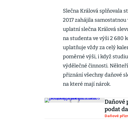
Slečna Králová splňovala s
2017 zahájila samostatnou
uplatní slečna Králová slev
na studenta ve výši 2 680 k
uplatňuje vždy za celý kale
poměrné výši, i když stud
výdělečné činnosti. Někteř
přiznání všechny daňové sl
na které mají nárok.
Daňové p
podat da
Daňové přiz