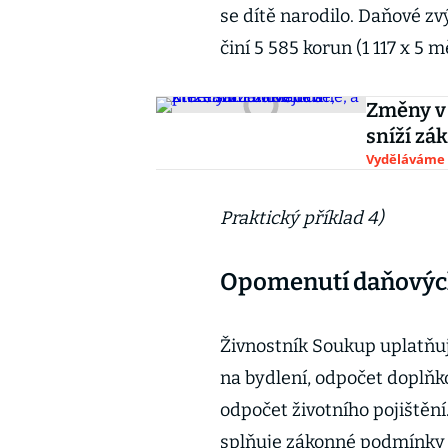
se dítě narodilo. Daňové zv
činí 5 585 korun (1 117 x 5 m
Změny v 
sníží zá
Vyděláváme
Praktický příklad 4)
Opomenutí daňových
Živnostník Soukup uplatňu
na bydlení, odpočet doplňk
odpočet životního pojištěn
splňuje zákonné podmínky u