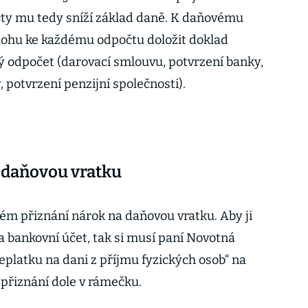
ty mu tedy sníží základ daně. K daňovému
ílohu ke každému odpočtu doložit doklad
ý odpočet (darovací smlouvu, potvrzení banky,
, potvrzení penzijní společnosti).
 daňovou vratku
ém přiznání nárok na daňovou vratku. Aby ji
a bankovní účet, tak si musí paní Novotná
řeplatku na dani z příjmu fyzických osob“ na
přiznání dole v rámečku.