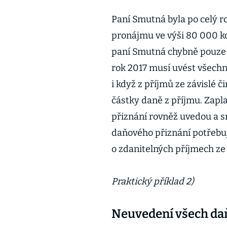
Paní Smutná byla po celý 
pronájmu ve výši 80 000 ko
paní Smutná chybně pouze 
rok 2017 musí uvést všechny
i když z příjmů ze závislé
částky daně z příjmu. Zap
přiznání rovněž uvedou a s
daňového přiznání potřebu
o zdanitelných příjmech ze 
Praktický příklad 2)
Neuvedení všech daň