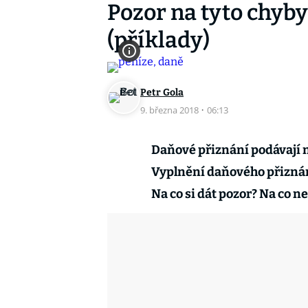
Pozor na tyto chyb
(příklady)
Petr Gola
9. března 2018
·
06:13
Daňové přiznání podávají 
Vyplnění daňového přiznán
Na co si dát pozor? Na co