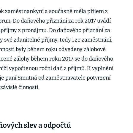
rok zaměstnankyní a současně měla příjem z
run. Do daňového přiznání za rok 2017 uvádí
příjmy z pronájmu. Do daňového přiznání za
 své zdanitelné příjmy, tedy i ze zaměstnání,
 činnosti byly během roku odvedeny zálohové
lacené zálohy během roku 2017 se do daňového
níží vypočtenou roční daň z příjmů. K vyplnění
je paní Smutná od zaměstnavatele potvrzení
závislé činnosti.
ových slev a odpočtů