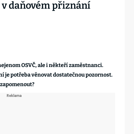
y v daňovém přiznání
nejenom OSVČ, ale i někteří zaměstnanci.
í je potřeba věnovat dostatečnou pozornost.
 nezapomenout?