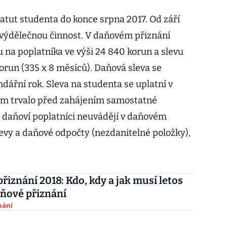
tatut studenta do konce srpna 2017. Od září
 výdělečnou činnost. V daňovém přiznání
u na poplatníka ve výši 24 840 korun a slevu
orun (335 x 8 měsíců). Daňová sleva se
ndářní rok. Sleva na studenta se uplatní v
ium trvalo před zahájením samostatné
í daňoví poplatníci neuvádějí v daňovém
evy a daňové odpočty (nezdanitelné položky),
řiznání 2018: Kdo, kdy a jak musí letos
ňové přiznání
nání