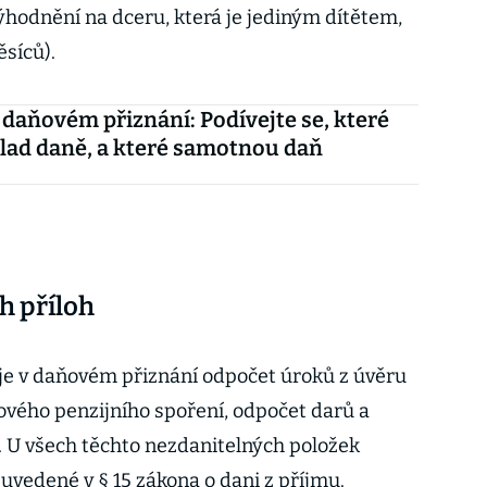
ýhodnění na dceru, která je jediným dítětem,
ěsíců).
daňovém přiznání: Podívejte se, které
klad daně, a které samotnou daň
 příloh
je v daňovém přiznání odpočet úroků z úvěru
ového penzijního spoření, odpočet darů a
í. U všech těchto nezdanitelných položek
vedené v § 15 zákona o dani z příjmu.