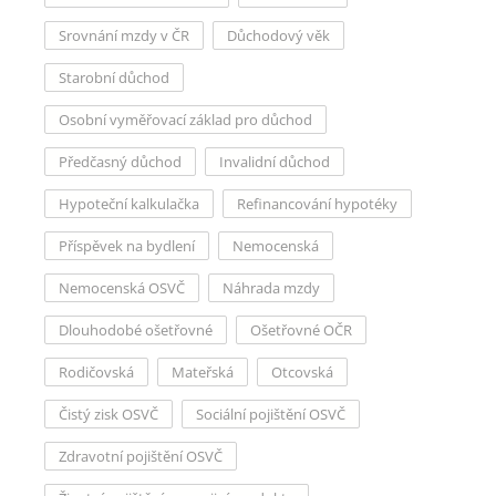
Srovnání mzdy v ČR
Důchodový věk
Starobní důchod
Osobní vyměřovací základ pro důchod
Předčasný důchod
Invalidní důchod
Hypoteční kalkulačka
Refinancování hypotéky
Příspěvek na bydlení
Nemocenská
Nemocenská OSVČ
Náhrada mzdy
Dlouhodobé ošetřovné
Ošetřovné OČR
Rodičovská
Mateřská
Otcovská
Čistý zisk OSVČ
Sociální pojištění OSVČ
Zdravotní pojištění OSVČ