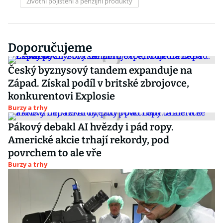
Životní pojištění a penzijní produkty
Doporučujeme
Český byznysový tandem expanduje na
Západ. Získal podíl v britské zbrojovce,
konkurentovi Explosie
Burzy a trhy
Pákový debakl AI hvězdy i pád ropy.
Americké akcie trhají rekordy, pod
povrchem to ale vře
Burzy a trhy