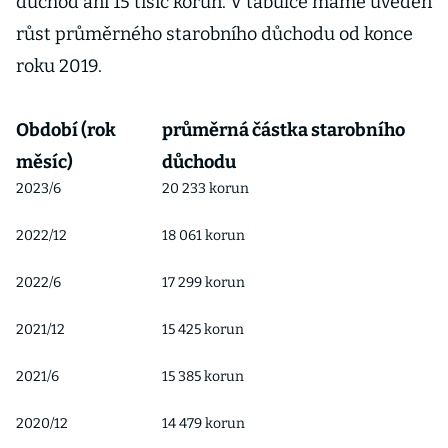
důchod ani 15 tisíc korun. V tabulce máme uveden
růst průměrného starobního důchodu od konce
roku 2019.
Období (rok
průměrná částka starobního
měsíc)
důchodu
2023/6
20 233 korun
2022/12
18 061 korun
2022/6
17 299 korun
2021/12
15 425 korun
2021/6
15 385 korun
2020/12
14 479 korun