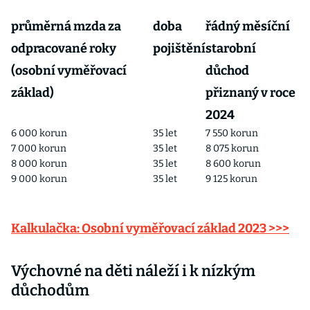
průměrná mzda za
doba
řádný měsíční
odpracované roky
pojištění
starobní
(osobní vyměřovací
důchod
základ)
přiznaný v roce
2024
6 000 korun
35 let
7 550 korun
7 000 korun
35 let
8 075 korun
8 000 korun
35 let
8 600 korun
9 000 korun
35 let
9 125 korun
Kalkulačka: Osobní vyměřovací základ 2023 >>>
Výchovné na děti náleží i k nízkým
důchodům