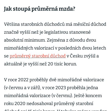
vyplatit. Za rok
Jak stoupá průměrná mzda?
mají být
podmínky
výhodnější
Většina starobních důchodců má měsíční důchod
značně vyšší než je legislativou stanovené
absolutní minimum. Zejména z důvodu dvou
mimořádných valorizací v posledních dvou letech
se
průměrný starobní důchod
v Česku zvýšil a
aktuálně je vyšší než 20 tisíc korun.
V roce 2022 proběhly dvě mimořádné valorizace
(v červnu a v září), v roce 2023 proběhla jedna
mimořádná valorizace (v červnu). Ještě koncem
roku 2020 nedosahoval průměrný starobní