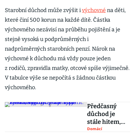
Starobní důchod může zvýšit i
výchovné
na děti,
které činí 500 korun na každé dítě. Částka
výchovného nezávisí na průběhu pojištění a je
stejně vysoká u podprůměrných i
nadprůměrných starobních penzí. Nárok na
výchovné k důchodu má vždy pouze jeden
z rodičů, zpravidla matky, otcové spíše výjimečně.
V tabulce výše se nepočítá s žádnou částkou
výchovného.
Předčasný
důchod je
stále hitem,
nemusí se ale
Domácí