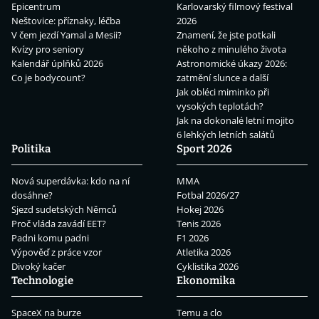
Epicentrum
Karlovarský filmový festival
Neštovice: příznaky, léčba
2026
V čem jezdí Yamal a Mesii?
Znamení, že jste potkali
Kvízy pro seniory
někoho z minulého života
Kalendář úplňků 2026
Astronomické úkazy 2026:
Co je bodycount?
zatmění slunce a další
Jak obléci miminko při
vysokých teplotách?
Jak na dokonalé letní mojito
6 lehkých letních salátů
Politika
Sport 2026
Nová superdávka: kdo na ní
MMA
dosáhne?
Fotbal 2026/27
Sjezd sudetských Němců
Hokej 2026
Proč vláda zavádí EET?
Tenis 2026
Padni komu padni
F1 2026
Výpověď z práce vzor
Atletika 2026
Divoký kačer
Cyklistika 2026
Technologie
Ekonomika
SpaceX na burze
Temu a clo