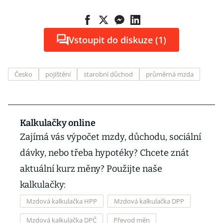
Vstoupit do diskuze (1)
Česko
pojištění
starobní důchod
průměrná mzda
Kalkulačky online
Zajímá vás výpočet mzdy, důchodu, sociální
dávky, nebo třeba hypotéky? Chcete znát
aktuální kurz měny? Použijte naše
kalkulačky:
Mzdová kalkulačka HPP
Mzdová kalkulačka DPP
Mzdová kalkulačka DPČ
Převod měn