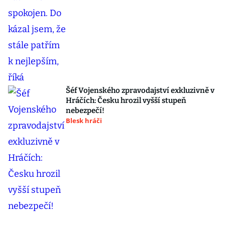
Šéf Vojenského zpravodajství exkluzivně v
Hráčích: Česku hrozil vyšší stupeň
nebezpečí!
Blesk hráči