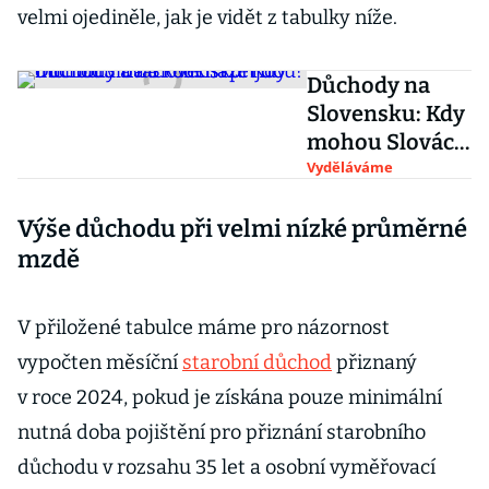
velmi ojediněle, jak je vidět z tabulky níže.
Důchody na
Slovensku: Kdy
mohou Slováci
odcházet do
Vyděláváme
důchodu a na
Výše důchodu při velmi nízké průměrné
kolik si přijdou?
mzdě
V přiložené tabulce máme pro názornost
vypočten měsíční
starobní důchod
přiznaný
v roce 2024, pokud je získána pouze minimální
nutná doba pojištění pro přiznání starobního
důchodu v rozsahu 35 let a osobní vyměřovací