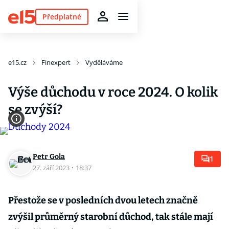
Předplatné
e15.cz
Finexpert
Vyděláváme
Výše důchodu v roce 2024. O kolik
se zvýší?
Petr Gola
1
27. září 2023
·
18:37
Přestože se v posledních dvou letech značně
zvýšil průměrný starobní důchod, tak stále mají