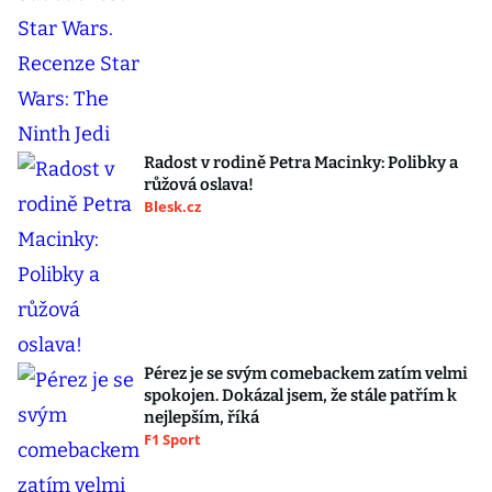
Radost v rodině Petra Macinky: Polibky a
růžová oslava!
Blesk.cz
Pérez je se svým comebackem zatím velmi
spokojen. Dokázal jsem, že stále patřím k
nejlepším, říká
F1 Sport