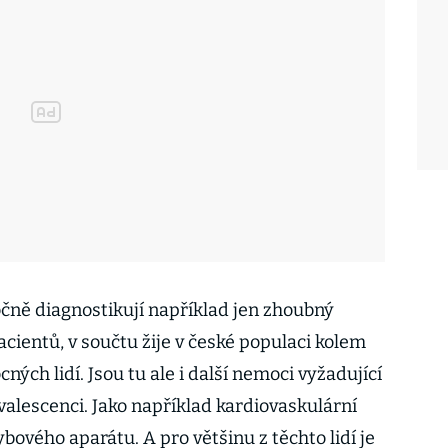
očně diagnostikují například jen zhoubný
acientů, v součtu žije v české populaci kolem
ých lidí. Jsou tu ale i další nemoci vyžadující
alescenci. Jako například kardiovaskulární
ového aparátu. A pro většinu z těchto lidí je