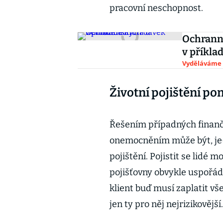
pracovní neschopnost.
Ochrann
v příkla
Vyděláváme
Životní pojištění p
Řešením případných finan
onemocněním může být, je-
pojištění. Pojistit se lid
pojišťovny obvykle uspořádá
klient buď musí zaplatit vš
jen ty pro něj nejrizikovější.