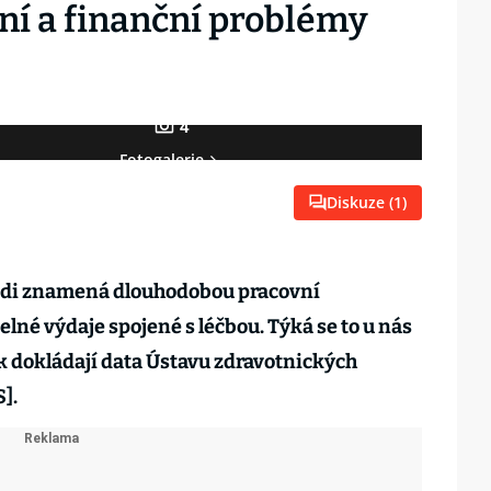
í a finanční problémy
4
Fotogalerie
Diskuze (
1
)
idi znamená dlouhodobou pracovní
né výdaje spojené s léčbou. Týká se to u nás
jak dokládají data Ústavu zdravotnických
].