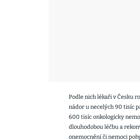
Podle nich lékaři v Česku r
nádor u necelých 90 tisíc p
600 tisíc onkologicky nemocn
dlouhodobou léčbu a rekonv
onemocnění či nemoci pohyb