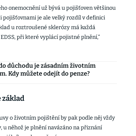
ckého onemocnění už bývá u pojišťoven většinou
 pojišťovnami je ale velký rozdíl v definici
klad u roztroušené sklerózy má každá
DSS, při které vyplácí pojistné plnění,“
do důchodu je zásadním životním
. Kdy můžete odejít do penze?
e základ
y o životním pojištění by pak podle něj vždy
ty, u něhož je plnění navázáno na přiznání