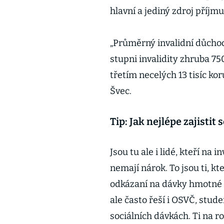
hlavní a jediný zdroj příjmu
„Průměrný invalidní důchod
stupni invalidity zhruba 7
třetím necelých 13 tisíc kor
Švec.
Tip: Jak nejlépe zajistit 
Jsou tu ale i lidé, kteří na
nemají nárok. To jsou ti, kt
odkázaní na dávky hmotné 
ale často řeší i OSVČ, stude
sociálních dávkách. Ti na 