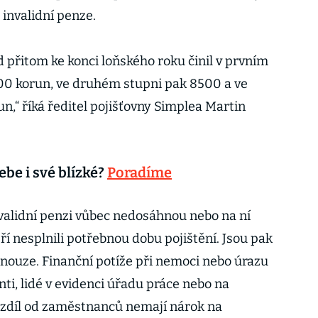
 invalidní penze.
 přitom ke konci loňského roku činil v prvním
500 korun, ve druhém stupni pak 8500 a ve
un,“ říká ředitel pojišťovny Simplea Martin
sebe i své blízké?
Poradíme
 invalidní penzi vůbec nedosáhnou nebo na ní
eří nesplnili potřebnou dobu pojištění. Jsou pak
nouze. Finanční potíže při nemoci nebo úrazu
nti, lidé v evidenci úřadu práce nebo na
rozdíl od zaměstnanců nemají nárok na