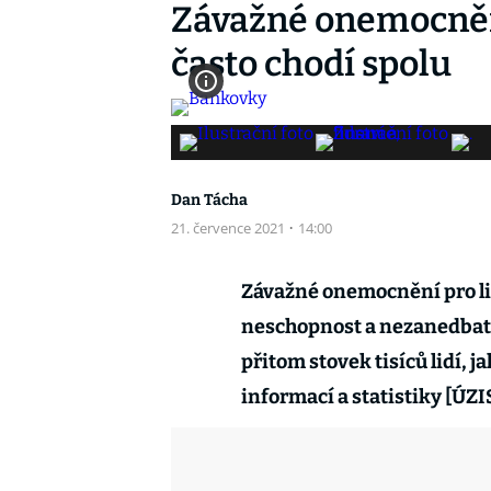
Závažné onemocněn
často chodí spolu
Dan Tácha
21. července 2021
·
14:00
Závažné onemocnění pro l
neschopnost a nezanedbatel
přitom stovek tisíců lidí, 
informací a statistiky [ÚZIS