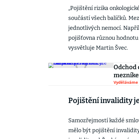
„Pojištění rizika onkologi
součástí všech balíčků. Mezi
jednotlivých nemocí. Napří
pojišťovna různou hodnotu E
vysvětluje Martin Švec.
Odchod 
mezníkem
Vyděláváme
Pojištění invalidity j
Samozřejmostí každé smlouv
mělo být pojištění invalidi