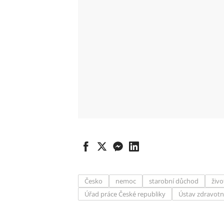
Česko
nemoc
starobní důchod
živo
Úřad práce České republiky
Ústav zdravotni