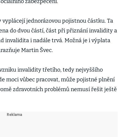
sociálního zabezpečení.
 vyplácejí jednorázovou pojistnou částku. Ta
na do dvou částí, část při přiznání invalidity a
 invalidita i nadále trvá. Možná je i výplata
ůrazňuje Martin Švec.
vzniku invalidity třetího, tedy nejvyššího
ude moci vůbec pracovat, může pojistné plnění
romě zdravotních problémů nemusí řešit ještě