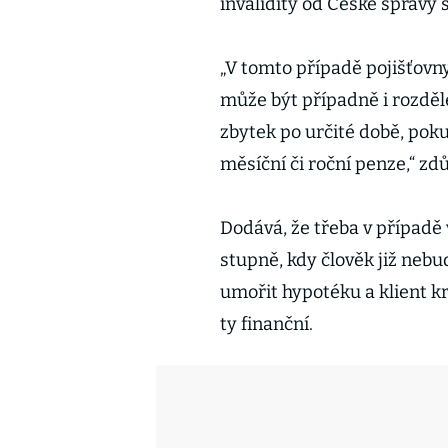
invalidity od České správy 
„V tomto případě pojišťovny
může být případně i rozděle
zbytek po určité době, pokud
měsíční či roční penze,“ zd
Dodává, že třeba v případě 
stupně, kdy člověk již neb
umořit hypotéku a klient k
ty finanční.