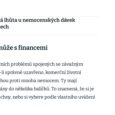
á lhůta u nemocenských dávek
dech
omůže s financemi
čních problémů spojených se závažným
li správně uzavřeno, komerční životní
é mohou proti mnoha nemocem. Ty mají
ny do několika balíčků. To znamená, že si je
echny, nebo si vybere podle vlastního uvážení