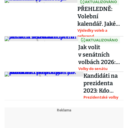
AKTUALIZOVÁNO
PŘEHLEDNĚ:
Volební
kalendář. Jaké
volby Česko
Výsledky voleb a
referend
čekají do roku
AKTUALIZOVÁNO
2033
Jak volit
v senátních
volbách 2026:
Kompletní
Volby do senátu
Kandidáti na
návod a seznam
prezidenta
obvodů
2023: Kdo
postoupil a jak
Prezidentské volby
skončilo 1.kolo
prezidentské
volby?