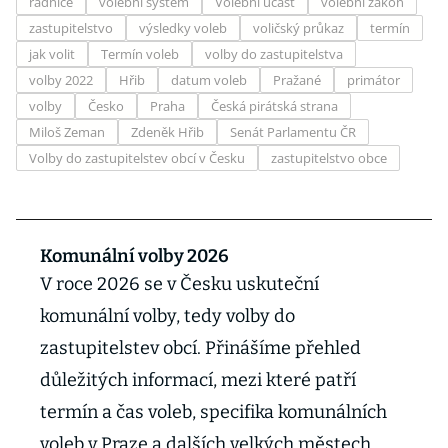
radnice
volební systém
Volební účast
volební zákon
zastupitelstvo
výsledky voleb
voličský průkaz
termín
jak volit
Termín voleb
volby do zastupitelstva
volby 2022
Hřib
datum voleb
Pražané
primátor
volby
Česko
Praha
Česká pirátská strana
Miloš Zeman
Zdeněk Hřib
Senát Parlamentu ČR
Volby do zastupitelstev obcí v Česku
zastupitelstvo obce
Komunální volby 2026
V roce 2026 se v Česku uskuteční
komunální volby, tedy volby do
zastupitelstev obcí. Přinášíme přehled
důležitých informací, mezi které patří
termín a čas voleb, specifika komunálních
voleb v Praze a dalších velkých městech,