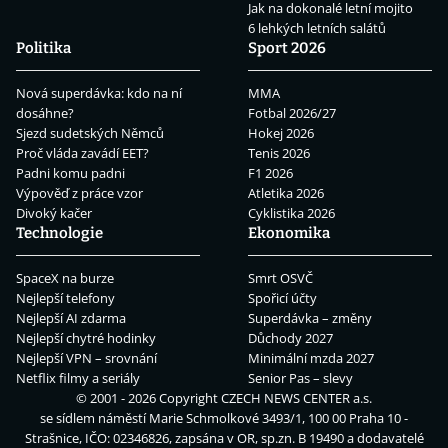
Jak na dokonalé letní mojito
6 lehkých letních salátů
Politika
Sport 2026
Nová superdávka: kdo na ní
MMA
dosáhne?
Fotbal 2026/27
Sjezd sudetských Němců
Hokej 2026
Proč vláda zavádí EET?
Tenis 2026
Padni komu padni
F1 2026
Výpověď z práce vzor
Atletika 2026
Divoký kačer
Cyklistika 2026
Technologie
Ekonomika
SpaceX na burze
Smrt OSVČ
Nejlepší telefony
Spořicí účty
Nejlepší AI zdarma
Superdávka – změny
Nejlepší chytré hodinky
Důchody 2027
Nejlepší VPN – srovnání
Minimální mzda 2027
Netflix filmy a seriály
Senior Pas – slevy
© 2001 - 2026 Copyright
CZECH NEWS CENTER a.s.
se sídlem náměstí Marie Schmolkové 3493/1, 100 00 Praha 10 -
Strašnice, IČO: 02346826, zapsána v OR, sp.zn. B 19490 a dodavatelé