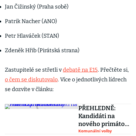
Jan Čižinský (Praha sobě)
Patrik Nacher (ANO)
Petr Hlaváček (STAN)
Zdeněk Hřib (Pirátská strana)
Zastupitelé se střetli v
debatě na E15
. Přečtěte si,
o čem se diskutovalo
. Více o jednotlivých lídrech
se dozvíte v článku:
PŘEHLEDNĚ:
Kandidáti na
nového primátora
hlavního města
Komunální volby