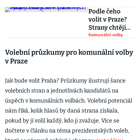
Podle čeho
volit v Praze?
Strany chtějí
řešit parkovací
Komunální volby
zóny i
Volební průzkumy pro komunální volby
nedostatek
městských
v Praze
bytů
Jak bude volit Praha? Průzkumy ilustrují šance
volebních stran a jednotlivách kandidátů na
úspěch v komunálních volbách. Volební potenciál
nám říká, kolik hlasů by daná strana získala,
pokud by jí volil každý, kdo ji zvažuje. Více se
dočtete v článku na téma prezidentských voleb,