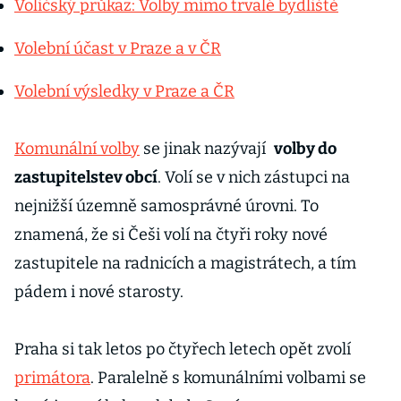
Voličský průkaz: Volby mimo trvalé bydliště
Volební účast v Praze a v ČR
Volební výsledky v Praze a ČR
Komunální volby
se jinak nazývají
volby do
zastupitelstev obcí
. Volí se v nich zástupci na
nejnižší územně samosprávné úrovni. To
znamená, že si Češi volí na čtyři roky nové
zastupitele na radnicích a magistrátech, a tím
pádem i nové starosty.
Praha si tak letos po čtyřech letech opět zvolí
primátora
. Paralelně s komunálními volbami se