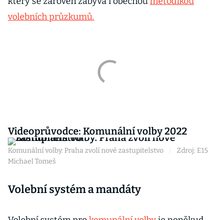
který se zároveň zabývá i obecnou
metodikou
volebních průzkumů.
Videoprůvodce: Komunální volby 2022
Komunální volby: Praha zvolí nové zastupitelstvo
|
Zdroj: E15
Michael Tomeš
Volební systém a mandáty