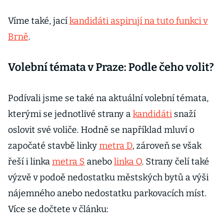
Prahy
Víme také, jací
kandidáti aspirují na tuto funkci v
Brně
.
Volební témata v Praze: Podle čeho volit?
Podívali jsme se také na aktuální volební témata,
kterými se jednotlivé strany a
kandidáti
snaží
oslovit své voliče. Hodně se například mluví o
započaté stavbě linky
metra D
, zároveň se však
řeší i linka
metra S
anebo
linka O
. Strany čelí také
výzvě v podoě nedostatku městských bytů a výši
nájemného anebo nedostatku parkovacích míst.
Více se dočtete v článku: