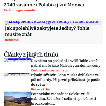
2040 zasáhne i Polabí a jižní Moravu
Technologie a média
Jak spolehlivě zakryjete šediny? Tohle
musíte znát
Reklama
Články z jiných titulů
Dovolená na poslední chvíli? Tahle země
nabízí moře jako Maledivy za zlomek ceny
Cestování a cestovní ruch
Bývalý inženýr Elona Muska drží akcie za
půl miliardy. Při první příležitosti je pošle
do světa
Burzy a trhy
Potenciální zachránce Soleku zrušil
nabídku. Zadlužené solární společnosti
hrozí konkurz