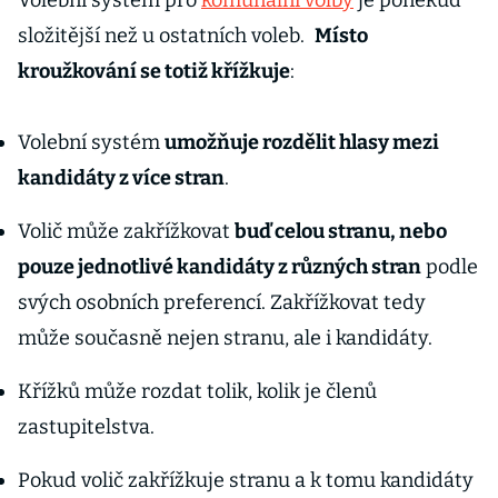
Volební systém pro
komunální volby
je poněkud
složitější než u ostatních voleb.
Místo
kroužkování se totiž křížkuje
:
Volební systém
umožňuje rozdělit hlasy mezi
kandidáty z více stran
.
Volič může zakřížkovat
buď celou stranu, nebo
pouze jednotlivé kandidáty z různých stran
podle
svých osobních preferencí. Zakřížkovat tedy
může současně nejen stranu, ale i kandidáty.
Křížků může rozdat tolik, kolik je členů
zastupitelstva.
Pokud volič zakřížkuje stranu a k tomu kandidáty