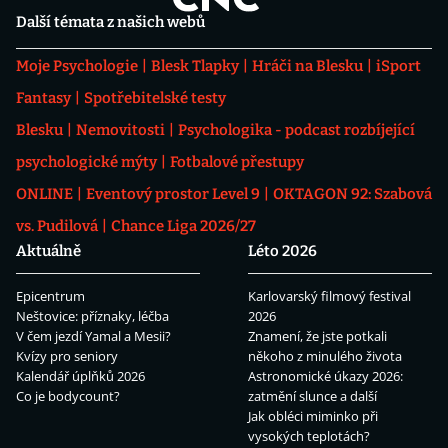
Další témata z našich webů
Moje Psychologie
Blesk Tlapky
Hráči na Blesku
iSport
Fantasy
Spotřebitelské testy
Blesku
Nemovitosti
Psychologika - podcast rozbíjející
psychologické mýty
Fotbalové přestupy
ONLINE
Eventový prostor Level 9
OKTAGON 92: Szabová
vs. Pudilová
Chance Liga 2026/27
Aktuálně
Léto 2026
Epicentrum
Karlovarský filmový festival
Neštovice: příznaky, léčba
2026
V čem jezdí Yamal a Mesii?
Znamení, že jste potkali
Kvízy pro seniory
někoho z minulého života
Kalendář úplňků 2026
Astronomické úkazy 2026:
Co je bodycount?
zatmění slunce a další
Jak obléci miminko při
vysokých teplotách?