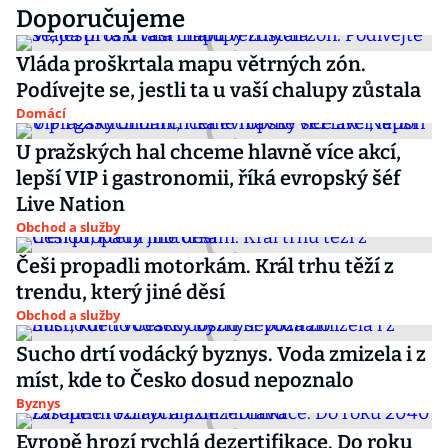
Doporučujeme
Vláda proškrtala mapu větrných zón.
Podívejte se, jestli ta u vaší chalupy zůstala
Domácí
U pražských hal chceme hlavně více akcí,
lepší VIP i gastronomii, říká evropský šéf
Live Nation
Obchod a služby
Češi propadli motorkám. Král trhu těží z
trendu, který jiné děsí
Obchod a služby
Sucho drtí vodácký byznys. Voda zmizela i z
míst, kde to Česko dosud nepoznalo
Byznys
Evropě hrozí rychlá dezertifikace. Do roku