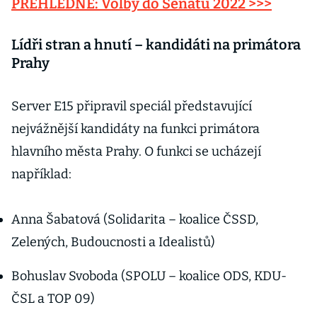
PŘEHLEDNĚ: Volby do Senátu 2022 >>>
Lídři stran a hnutí – kandidáti na primátora
Prahy
Server E15 připravil speciál představující
nejvážnější kandidáty na funkci primátora
hlavního města Prahy. O funkci se ucházejí
například:
Anna Šabatová (Solidarita – koalice ČSSD,
Zelených, Budoucnosti a Idealistů)
Bohuslav Svoboda (SPOLU – koalice ODS, KDU-
ČSL a TOP 09)