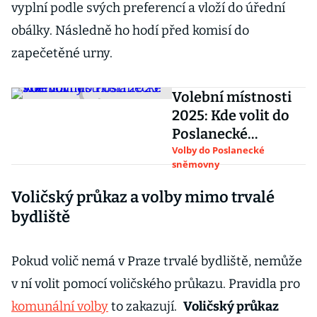
vyplní podle svých preferencí a vloží do úřední
obálky. Následně ho hodí před komisí do
zapečetěné urny.
Volební místnosti
2025: Kde volit do
Poslanecké
sněmovny
Volby do Poslanecké
sněmovny
Voličský průkaz a volby mimo trvalé
bydliště
Pokud volič nemá v Praze trvalé bydliště, nemůže
v ní volit pomocí voličského průkazu. Pravidla pro
komunální volby
to zakazují.
Voličský průkaz