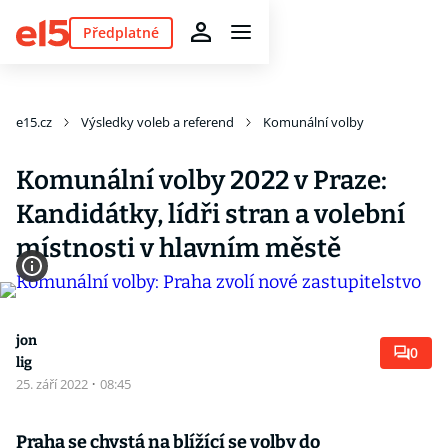
Předplatné
e15.cz
Výsledky voleb a referend
Komunální volby
Komunální volby 2022 v Praze:
Kandidátky, lídři stran a volební
místnosti v hlavním městě
jon
0
lig
25. září 2022
·
08:45
Praha se chystá na blížící se volby do