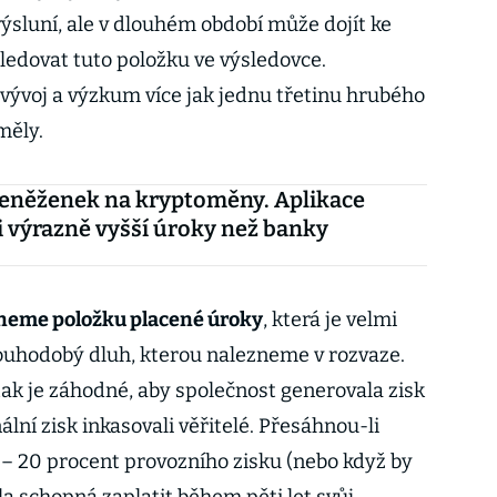
ýsluní, ale v dlouhém období může dojít ke
sledovat tuto položku ve výsledovce.
a vývoj a výzkum více jak jednu třetinu hrubého
měly.
peněženek na kryptoměny. Aplikace
 i výrazně vyšší úroky než banky
ezneme položku placené úroky
, která je velmi
ouhodobý dluh, kterou nalezneme v rozvaze.
tak je záhodné, aby společnost generovala zisk
lní zisk inkasovali věřitelé. Přesáhnou-li
 – 20 procent provozního zisku (nebo když by