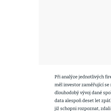
Při analýze jednotlivých fi
měl investor zaměřující se
dlouhodobý vývoj dané spol
data alespoň deset let zpá
již schopni rozpoznat, zda