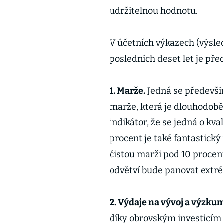
udržitelnou hodnotu.
V účetních výkazech (výsle
posledních deset let je př
1. Marže.
Jedná se předevší
marže, která je dlouhodobě 
indikátor, že se jedná o kva
procent je také fantastický
čistou marži pod 10 procent
odvětví bude panovat extré
2. Výdaje na vývoj a výzkum
díky obrovským investicím 