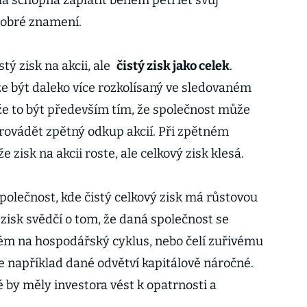
a schopná zaplatit během pěti let svůj
dobré znamení.
tý zisk na akcii, ale
čistý zisk jako celek
.
ůže být daleko více rozkolísaný ve sledovaném
e to být především tím, že společnost může
rovádět zpětný odkup akcií. Při zpětném
e zisk na akcii roste, ale celkový zisk klesá.
společnost, kde čistý celkový zisk má růstovou
 zisk svědčí o tom, že daná společnost se
ivém na hospodářský cyklus, nebo čelí zuřivému
e například dané odvětví kapitálově náročné.
é by měly investora vést k opatrnosti a