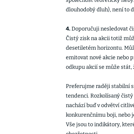
společnost teoreticky nebyl
dlouhodobý dluh), není to 
4.
Doporučuji nesledovat čis
Čistý zisk na akcii totiž m
desetiletém horizontu. Můž
emitovat nové akcie nebo p
odkupu akcií se může stát, ž
Preferujme raději stabilní 
tendenci. Rozkolísaný čistý
nachází buď v odvětví citl
konkurenčnímu boji, nebo j
Vše jsou to indikátory, kter