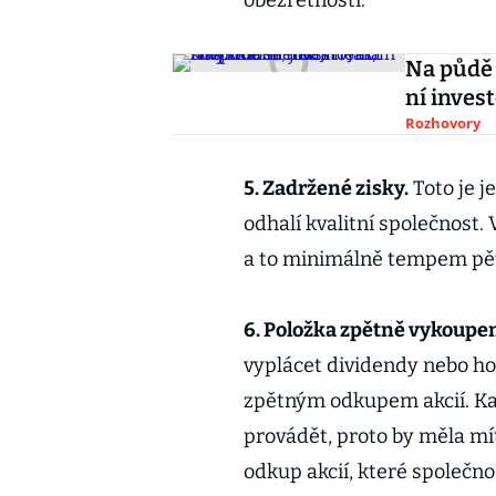
obezřetnosti.
Na půdě 
ní invest
Rozhovory
5. Zadržené zisky.
Toto je j
odhalí kvalitní společnost.
a to minimálně tempem pět
6. Položka zpětně vykoupen
vyplácet dividendy nebo h
zpětným odkupem akcií. Ka
provádět, proto by měla mít
odkup akcií, které společno