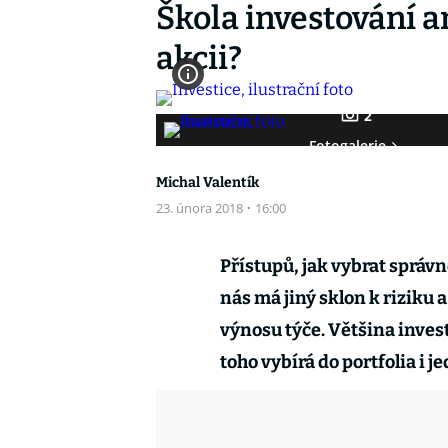
Škola investování 
akcii?
2
Fotogalerie
Michal Valentík
23. února 2018
·
16:00
Přístupů, jak vybrat správn
nás má jiný sklon k riziku 
výnosu týče. Většina inves
toho vybírá do portfolia i j