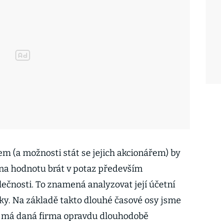
rem (a možnosti stát se jejich akcionářem) by
 na hodnotu brát v potaz především
ečnosti. To znamená analyzovat její účetní
tky. Na základě takto dlouhé časové osy jsme
li má daná firma opravdu dlouhodobě