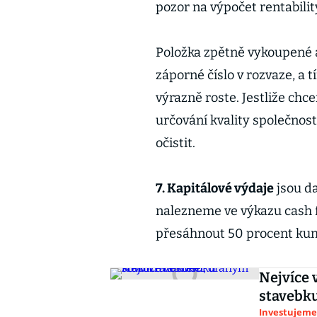
pozor na výpočet rentabilit
Položka zpětně vykoupené ak
záporné číslo v rozvaze, a 
výrazně roste. Jestliže chce
určování kvality společnosti
očistit.
7. Kapitálové výdaje
jsou da
nalezneme ve výkazu cash f
přesáhnout 50 procent kumu
Nejvíce 
stavebk
Investujeme