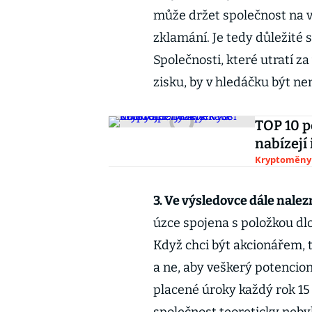
může držet společnost na v
zklamání. Je tedy důležité 
Společnosti, které utratí z
zisku, by v hledáčku být ne
TOP 10 
nabízejí
Kryptoměny
3. Ve výsledovce dále nal
úzce spojena s položkou dl
Když chci být akcionářem, 
a ne, aby veškerý potencioná
placené úroky každý rok 15