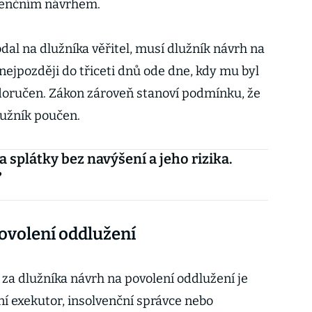
lvenčním návrhem.
al na dlužníka věřitel, musí dlužník návrh na
nejpozději do třiceti dnů ode dne, kdy mu byl
 doručen. Zákon zároveň stanoví podmínku, že
lužník poučen.
 splátky bez navýšení a jeho rizika.
?
i
ovolení oddlužení
a dlužníka návrh na povolení oddlužení je
ní exekutor, insolvenční správce nebo