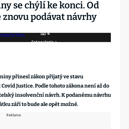
ny se chýlí ke konci. Od
é znovu podávat návrhy
4
Fotogalerie
iny přinesl zákon přijatý ve stavu
x Covid Justice. Podle tohoto zákona není až do
itelský insolvenční návrh. K podanému návrhu
átku září to bude ale opět možné.