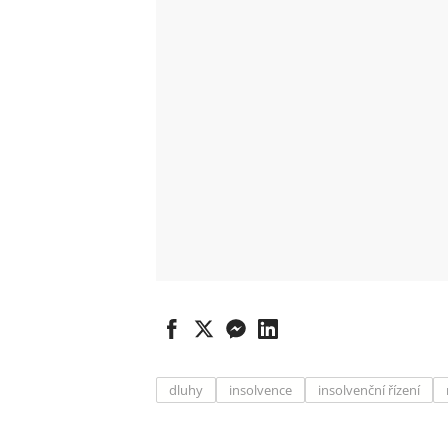
dluhy
insolvence
insolvenční řízení