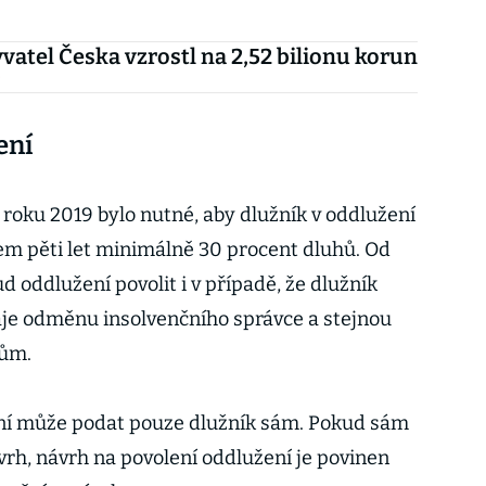
vatel Česka vzrostl na 2,52 bilionu korun
i
ení
 roku 2019 bylo nutné, aby dlužník v oddlužení
em pěti let minimálně 30 procent dluhů. Od
 oddlužení povolit i v případě, že dlužník
aje odměnu insolvenčního správce a stejnou
lům.
ní může podat pouze dlužník sám. Pokud sám
vrh, návrh na povolení oddlužení je povinen