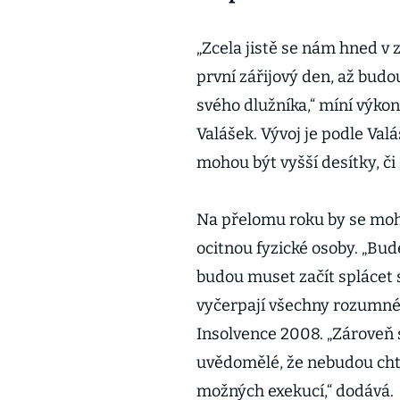
„Zcela jistě se nám hned v zá
první zářijový den, až budo
svého dlužníka,“ míní výko
Valášek. Vývoj je podle Val
mohou být vyšší desítky, či
Na přelomu roku by se mohl 
ocitnou fyzické osoby. „Bude
budou muset začít splácet
vyčerpají všechny rozumné z
Insolvence 2008. „Zároveň 
uvědomělé, že nebudou chtí
možných exekucí,“ dodává.