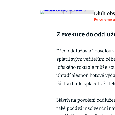
Dluh oby
Půjčujeme s
Z exekuce do oddluž
Před oddlužovací novelou z
splatil svým věřitelům běh
loňského roku ale může soud
uhradí alespoň hotové výd
částku bude splácet věřite
Návrh na povolení oddluže
také podává insolvenční ná