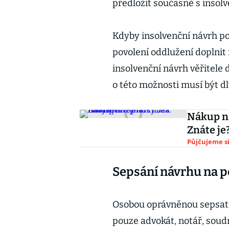
předložit současně s inso
Kdyby insolvenční návrh pod
povolení oddlužení doplnit 
insolvenční návrh věřitele
o této možnosti musí být d
Nákup na
Znáte je
Půjčujeme s
Sepsání návrhu na p
Osobou oprávněnou sepsat z
pouze advokát, notář, soud