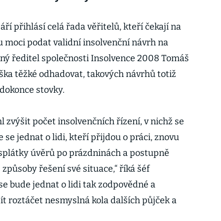
ří přihlásí celá řada věřitelů, kteří čekají na
u moci podat validní insolvenční návrh na
nný ředitel společnosti Insolvence 2008 Tomáš
áška těžké odhadovat, takových návrhů totiž
 dokonce stovky.
zvýšit počet insolvenčních řízení, v nichž se
 se jednat o lidi, kteří přijdou o práci, znovu
 splátky úvěrů po prázdninách a postupně
působy řešení své situace,“ říká šéf
se bude jednat o lidi tak zodpovědné a
t roztáčet nesmyslná kola dalších půjček a