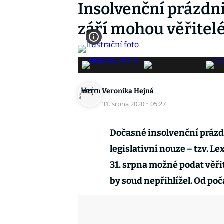
Insolvenční prázdni
září mohou věřitel
Veronika Hejná
31. srpna 2020
·
05:27
Dočasné insolvenční prázdn
legislativní nouze – tzv. Le
31. srpna možné podat věř
by soud nepřihlížel. Od poč