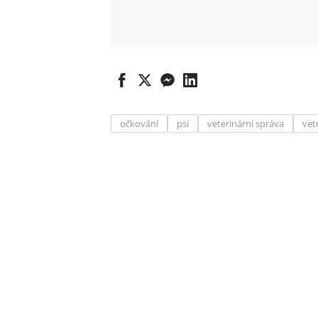
očkování
psi
veterinární správa
vet