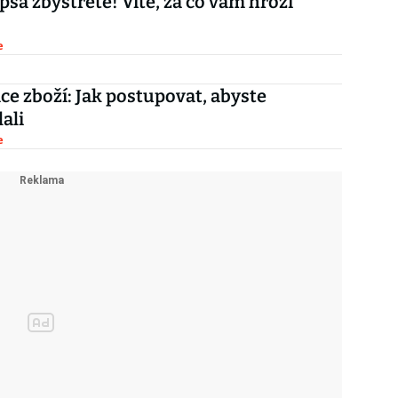
 psa zbystřete! Víte, za co vám hrozí
e
e zboží: Jak postupovat, abyste
ali
e