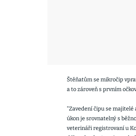
Štěňatům se mikročip vprav
a to zároveň s prvním očkov
"Zavedení čipu se majitelé
úkon je srovnatelný s běžno
veterináři registrovaní u K