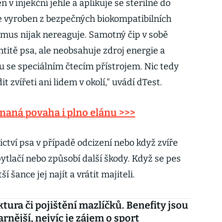
 v injekční jehle a aplikuje se sterilně do
je vyroben z bezpečných biokompatibilních
smus nijak nereaguje. Samotný čip v sobě
titě psa, ale neobsahuje zdroj energie a
u se speciálním čtecím přístrojem. Nic tedy
 zvířeti ani lidem v okolí," uvádí dTest.
naná povaha i plno elánu >>>
ctví psa v případě odcizení nebo když zvíře
ytlačí nebo způsobí další škody. Když se pes
 šance jej najít a vrátit majiteli.
ura či pojištění mazlíčků. Benefity jsou
arnější, nejvíc je zájem o sport