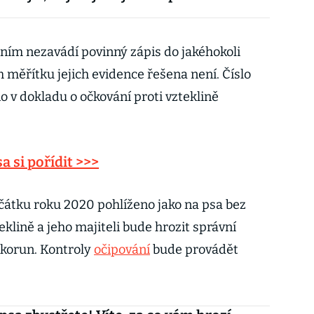
áním nezavádí povinný zápis do jakéhokoli
m měřítku jejich evidence řešena není. Číslo
 v dokladu o očkování proti vzteklině
a si pořídit >>>
čátku roku 2020 pohlíženo jako na psa bez
eklině a jeho majiteli bude hrozit správní
 korun. Kontroly
očipování
bude provádět