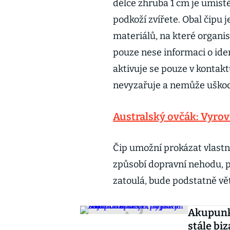
délce zhruba 1 cm je umístěn
podkoží zvířete. Obal čipu 
materiálů, na které organi
pouze nese informaci o iden
aktivuje se pouze v kontakt
nevyzařuje a nemůže uškodit
Australský ovčák: Vyrov
Čip umožní prokázat vlastni
způsobí dopravní nehodu, p
zatoulá, bude podstatně větší
Akupunkt
stále biz