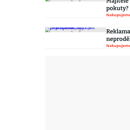
Majitelé
pokuty?
Nakupujem
Reklamac
neproděl
Nakupujem