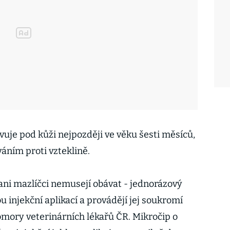
uje pod kůži nejpozději ve věku šesti měsíců,
áním proti vzteklině.
 ani mazlíčci nemusejí obávat - jednorázový
u injekční aplikací a provádějí jej soukromí
omory veterinárních lékařů ČR. Mikročip o