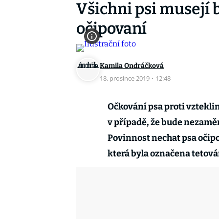
Všichni psi musejí 
očipovaní
Kamila Ondráčková
18. prosince 2019
·
12:48
Očkování psa proti vzteklin
v případě, že bude nezaměn
Povinnost nechat psa očipo
která byla označena tetován