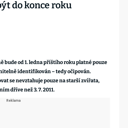
být do konce roku
ě bude od 1. ledna příštího roku platné pouze
itelně identifikován – tedy očipován.
vat se nevztahuje pouze na starší zvířata,
ím dříve než 3. 7. 2011.