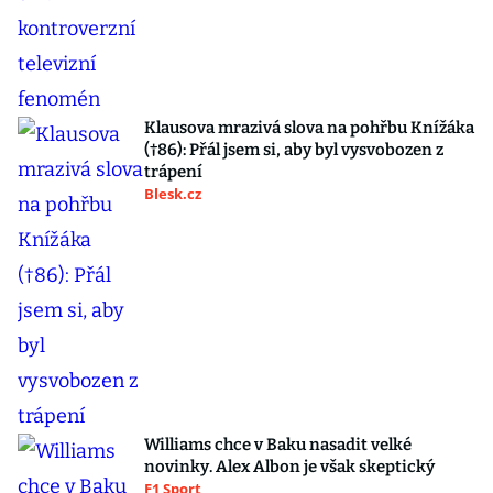
Klausova mrazivá slova na pohřbu Knížáka
(†86): Přál jsem si, aby byl vysvobozen z
trápení
Blesk.cz
Williams chce v Baku nasadit velké
novinky. Alex Albon je však skeptický
F1 Sport