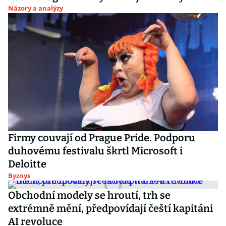
Názory a analýzy
Firmy couvají od Prague Pride. Podporu
duhovému festivalu škrtl Microsoft i
Deloitte
Byznys
Obchodní modely se hroutí, trh se
extrémně mění, předpovídají čeští kapitáni
AI revoluce