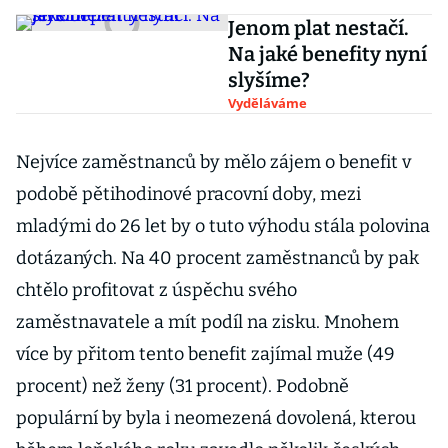
Jenom plat nestačí.
Na jaké benefity nyní
slyšíme?
Vyděláváme
Nejvíce zaměstnanců by mělo zájem o benefit v
podobě pětihodinové pracovní doby, mezi
mladými do 26 let by o tuto výhodu stála polovina
dotázaných. Na 40 procent zaměstnanců by pak
chtělo profitovat z úspěchu svého
zaměstnavatele a mít podíl na zisku. Mnohem
více by přitom tento benefit zajímal muže (49
procent) než ženy (31 procent). Podobně
populární by byla i neomezená dovolená, kterou