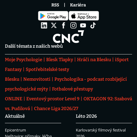
RSS
Kariéra
Další témata z našich webů
Moje Psychologie
Blesk Tlapky
Hráči na Blesku
iSport
Fantasy
Spotřebitelské testy
Blesku
Nemovitosti
Psychologika - podcast rozbíjející
psychologické mýty
Fotbalové přestupy
ONLINE
Eventový prostor Level 9
OKTAGON 92: Szabová
vs. Pudilová
Chance Liga 2026/27
Aktuálně
Léto 2026
Epicentrum
Karlovarský filmový festival
Neštovice: příznaky, léčba
2026