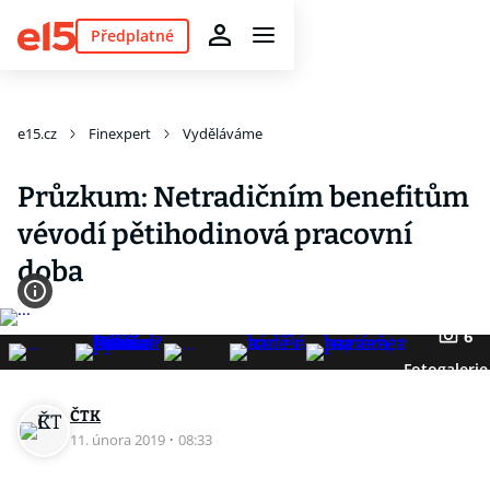
Předplatné
e15.cz
Finexpert
Vyděláváme
Průzkum: Netradičním benefitům
vévodí pětihodinová pracovní
doba
6
Fotogalerie
ČTK
11. února 2019
·
08:33