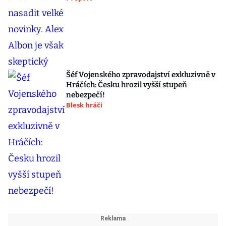
Šéf Vojenského zpravodajství exkluzivně v
Hráčích: Česku hrozil vyšší stupeň
nebezpečí!
Blesk hráči