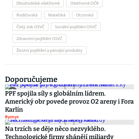
Dlouhodobé ošetřovné
Ošetřovné OČR
Rodičovská
Mateřská
Otcovská
Čistý zisk OSVČ
Sociální pojištění OSVČ
Zdravotní pojištění OSVČ
Životní pojištění a penzijní produkty
Doporučujeme
PPF spojila síly s globálním lídrem.
Americký obr povede provoz O2 areny i Fora
Karlín
Byznys
Na trzích se děje něco nezvyklého.
Technologické firmy shánějí miliardy