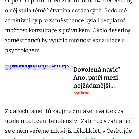
stipendia pro děti. Mezi lidmi okolo 40 let věku by
o něj stála téměř čtvrtina dotázaných. Podobně
atraktivní by pro zaměstnance byla i bezplatná
možnost konzultace s právníkem. Okolo desetiny
zaměstnanců by využilo možnost konzultace s
psychologem.
Dovolená navíc?
Ano, patří mezi
nejžádanější
benefity
Bydlíme
Z dalších benefitů zaujme zmrazení vajíček za
účelem odložení těhotenství. Zatímco v zahraničí
se o něm veřejně mluví již několik let, v Česku jde