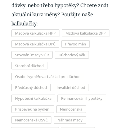
dávky, nebo třeba hypotéky? Chcete znát
aktuální kurz měny? Použijte naše
kalkulačky:
Mzdová kalkulačka HPP
Mzdová kalkulačka DPP
Mzdová kalkulačka DPČ
Převod měn
Srovnání mzdy v ČR
Důchodový věk
Starobní důchod
Osobní vyměřovací základ pro důchod
Předčasný důchod
Invalidní důchod
Hypoteční kalkulačka
Refinancování hypotéky
Příspěvek na bydlení
Nemocenská
Nemocenská OSVČ
Náhrada mzdy