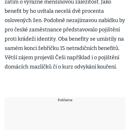
zatím o výrazně menšinovou záležitost. Jako
benefit by ho uvítala necelá dvě procenta
oslovených žen. Podobně nezajímavou nabídku by
pro české zaměstnance představovalo pojištění
proti krádeži identity. Oba benefity se umístily na
samém konci žebříčku 15 netradičních benefitů.
Větší zájem projevili Češi například i o pojištění
domácích mazlíčků či o kurz odvykání kouření.