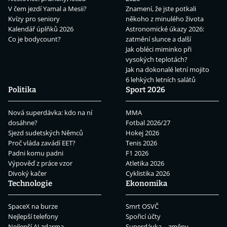
V čem jezdí Yamal a Mesii?
Znamení, že jste potkali
Kvízy pro seniory
někoho z minulého života
Kalendář úplňků 2026
Astronomické úkazy 2026:
Co je bodycount?
zatmění slunce a další
Jak obléci miminko při
vysokých teplotách?
Jak na dokonalé letní mojito
6 lehkých letních salátů
Politika
Sport 2026
Nová superdávka: kdo na ní
MMA
dosáhne?
Fotbal 2026/27
Sjezd sudetských Němců
Hokej 2026
Proč vláda zavádí EET?
Tenis 2026
Padni komu padni
F1 2026
Výpověď z práce vzor
Atletika 2026
Divoký kačer
Cyklistika 2026
Technologie
Ekonomika
SpaceX na burze
Smrt OSVČ
Nejlepší telefony
Spořicí účty
Nejlepší AI zdarma
Superdávka – změny