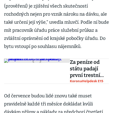
(prověření) je zjištění všech skutečností
rozhodných nejen pro vznik nároku na dávku, ale
také určení její výše," uvedla mluvčí. Podle ní bude
mít pracovník úřadu práce služební průkaz a
zvláštní oprávnění od krajské pobočky úřadu. Do
bytu vstoupí po souhlasu nájemníků.
Za peníze od
státu padají
první trestní
oznámení.
KoronaHelpdesk E15
Lidem hrozí až
několik let
Od července budou lidé znovu také muset
vězení
pravidelně každé tři měsíce dokládat kvůli
dávkám příjmy a náklady za předchozí čtvrtletí.