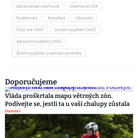
Dlouhodobé ošetřovné
Ošetřovné OČR
Rodičovská
Mateřská
Otcovská
Čistý zisk OSVČ
Sociální pojištění OSVČ
Zdravotní pojištění OSVČ
Životní pojištění a penzijní produkty
Doporučujeme
Vláda proškrtala mapu větrných zón.
Podívejte se, jestli ta u vaší chalupy zůstala
Domácí