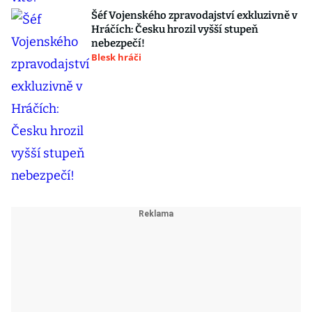
Šéf Vojenského zpravodajství exkluzivně v
Hráčích: Česku hrozil vyšší stupeň
nebezpečí!
Blesk hráči