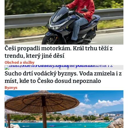
Češi propadli motorkám. Král trhu těží z
trendu, který jiné děsí
Obchod a služby
Sucho drtí vodácký byznys. Voda zmizela i z
míst, kde to Česko dosud nepoznalo
Byznys