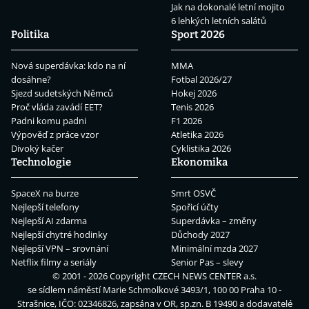
Jak na dokonalé letní mojito
6 lehkých letních salátů
Politika
Sport 2026
Nová superdávka: kdo na ní
MMA
dosáhne?
Fotbal 2026/27
Sjezd sudetských Němců
Hokej 2026
Proč vláda zavádí EET?
Tenis 2026
Padni komu padni
F1 2026
Výpověď z práce vzor
Atletika 2026
Divoký kačer
Cyklistika 2026
Technologie
Ekonomika
SpaceX na burze
Smrt OSVČ
Nejlepší telefony
Spořicí účty
Nejlepší AI zdarma
Superdávka – změny
Nejlepší chytré hodinky
Důchody 2027
Nejlepší VPN – srovnání
Minimální mzda 2027
Netflix filmy a seriály
Senior Pas – slevy
© 2001 - 2026 Copyright
CZECH NEWS CENTER a.s.
se sídlem náměstí Marie Schmolkové 3493/1, 100 00 Praha 10 -
Strašnice, IČO: 02346826, zapsána v OR, sp.zn. B 19490 a dodavatelé