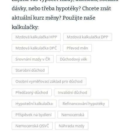
dávky, nebo třeba hypotéky? Chcete znát
aktuální kurz měny? Použijte naše
kalkulačky:
Mzdová kalkulačka HPP
Mzdová kalkulačka DPP
Mzdová kalkulačka DPČ
Převod měn
Srovnání mzdy v ČR
Důchodový věk
Starobní důchod
Osobní vyměřovací základ pro důchod
Předčasný důchod
Invalidní důchod
Hypoteční kalkulačka
Refinancování hypotéky
Příspěvek na bydlení
Nemocenská
Nemocenská OSVČ
Náhrada mzdy