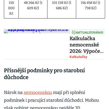
150
48 266 Kč (1
101 138 Kč (1
156 458 Kč (1
000
609 Kč)
686 Kč)
738 Kč)
Kč
AKTUALIZOVÁNO
Kalkulačka
nemocenské
2026: Výpočet
dávky při
Kalkulačky
neschopence
Přísnější podmínky pro starobní
podle výdělku
a délky nemoci
důchodce
Nárok na
nemocenskou
mají při splnění
podmínek i pracující starobní důchodci. Mohou
však pobírat nemocenskou nejdéle 70