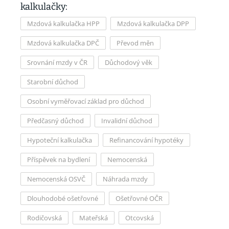
kalkulačky:
Mzdová kalkulačka HPP
Mzdová kalkulačka DPP
Mzdová kalkulačka DPČ
Převod měn
Srovnání mzdy v ČR
Důchodový věk
Starobní důchod
Osobní vyměřovací základ pro důchod
Předčasný důchod
Invalidní důchod
Hypoteční kalkulačka
Refinancování hypotéky
Příspěvek na bydlení
Nemocenská
Nemocenská OSVČ
Náhrada mzdy
Dlouhodobé ošetřovné
Ošetřovné OČR
Rodičovská
Mateřská
Otcovská