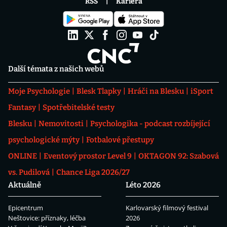
RSS
Kariéra
Další témata z našich webů
Moje Psychologie
Blesk Tlapky
Hráči na Blesku
iSport
Fantasy
Spotřebitelské testy
Blesku
Nemovitosti
Psychologika - podcast rozbíjející
psychologické mýty
Fotbalové přestupy
ONLINE
Eventový prostor Level 9
OKTAGON 92: Szabová
vs. Pudilová
Chance Liga 2026/27
Aktuálně
Léto 2026
Epicentrum
Karlovarský filmový festival
Neštovice: příznaky, léčba
2026