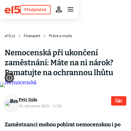
Předplatné
e15.cz
Finexpert
Práce a mzda
Nemocenská při ukončení
zaměstnání: Máte na ni nárok?
Pamatujte na ochrannou lhůtu
Petr Gola
0
16. července 2025
·
12:36
Zaměstnanci mohou pobírat nemocenskou i po