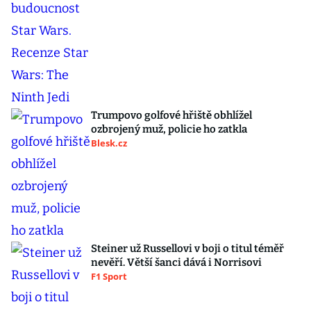
Trumpovo golfové hřiště obhlížel
ozbrojený muž, policie ho zatkla
Blesk.cz
Steiner už Russellovi v boji o titul téměř
nevěří. Větší šanci dává i Norrisovi
F1 Sport