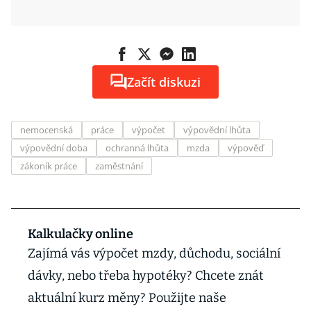
Začít diskuzi
nemocenská
práce
výpočet
výpovědní lhůta
výpovědní doba
ochranná lhůta
mzda
výpověď
zákoník práce
zaměstnání
Kalkulačky online
Zajímá vás výpočet mzdy, důchodu, sociální
dávky, nebo třeba hypotéky? Chcete znát
aktuální kurz měny? Použijte naše