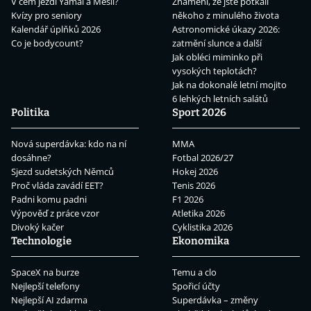
V čem jezdí Yamal a Mesii?
Znamení, že jste potkali
Kvízy pro seniory
někoho z minulého života
Kalendář úplňků 2026
Astronomické úkazy 2026:
Co je bodycount?
zatmění slunce a další
Jak obléci miminko při
vysokých teplotách?
Jak na dokonalé letní mojito
6 lehkých letních salátů
Politika
Sport 2026
Nová superdávka: kdo na ní
MMA
dosáhne?
Fotbal 2026/27
Sjezd sudetských Němců
Hokej 2026
Proč vláda zavádí EET?
Tenis 2026
Padni komu padni
F1 2026
Výpověď z práce vzor
Atletika 2026
Divoký kačer
Cyklistika 2026
Technologie
Ekonomika
SpaceX na burze
Temu a clo
Nejlepší telefony
Spořicí účty
Nejlepší AI zdarma
Superdávka – změny