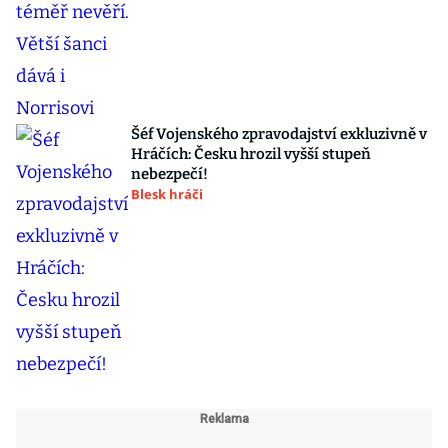
Šéf Vojenského zpravodajství exkluzivně v
Hráčích: Česku hrozil vyšší stupeň
nebezpečí!
Blesk hráči