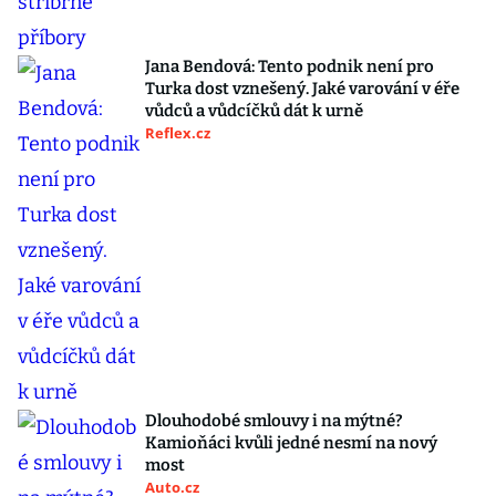
Jana Bendová: Tento podnik není pro
Turka dost vznešený. Jaké varování v éře
vůdců a vůdcíčků dát k urně
Reflex.cz
Dlouhodobé smlouvy i na mýtné?
Kamioňáci kvůli jedné nesmí na nový
most
Auto.cz