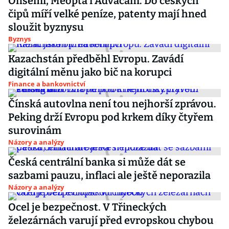
Onsemi, Meopta i Advacam. Do českých
čipů míří velké peníze, patenty mají hned
sloužit byznysu
Byznys
Kazachstán předběhl Evropu. Zavádí
digitální měnu jako bič na korupci
Finance a bankovnictví
Čínská autovlna není tou nejhorší zprávou.
Peking drží Evropu pod krkem díky čtyřem
surovinám
Názory a analýzy
Česká centrální banka si může dát se
sazbami pauzu, inflaci ale ještě neporazila
Názory a analýzy
Ocel je bezpečnost. V Třineckých
železárnách varují před evropskou chybou