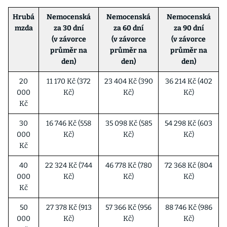
Hrubá
Nemocenská
Nemocenská
Nemocenská
mzda
za 30 dní
za 60 dní
za 90 dní
(v závorce
(v závorce
(v závorce
průměr na
průměr na
průměr na
den)
den)
den)
20
11 170 Kč (372
23 404 Kč (390
36 214 Kč (402
000
Kč)
Kč)
Kč)
Kč
30
16 746 Kč (558
35 098 Kč (585
54 298 Kč (603
000
Kč)
Kč)
Kč)
Kč
40
22 324 Kč (744
46 778 Kč (780
72 368 Kč (804
000
Kč)
Kč)
Kč)
Kč
50
27 378 Kč (913
57 366 Kč (956
88 746 Kč (986
000
Kč)
Kč)
Kč)