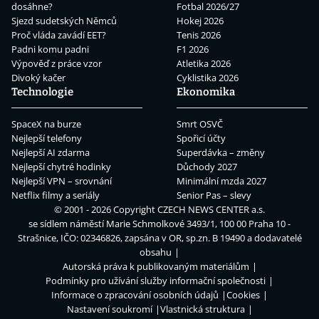
dosáhne?
Fotbal 2026/27
Sjezd sudetských Němců
Hokej 2026
Proč vláda zavádí EET?
Tenis 2026
Padni komu padni
F1 2026
Výpověď z práce vzor
Atletika 2026
Divoký kačer
Cyklistika 2026
Technologie
Ekonomika
SpaceX na burze
Smrt OSVČ
Nejlepší telefony
Spořicí účty
Nejlepší AI zdarma
Superdávka – změny
Nejlepší chytré hodinky
Důchody 2027
Nejlepší VPN – srovnání
Minimální mzda 2027
Netflix filmy a seriály
Senior Pas – slevy
© 2001 - 2026 Copyright
CZECH NEWS CENTER a.s.
se sídlem náměstí Marie Schmolkové 3493/1, 100 00 Praha 10 -
Strašnice, IČO: 02346826, zapsána v OR, sp.zn. B 19490 a dodavatelé
obsahu
Autorská práva k publikovaným materiálům
Podmínky pro užívání služby informační společnosti
Informace o zpracování osobních údajů
Cookies
Nastavení soukromí
Vlastnická struktura