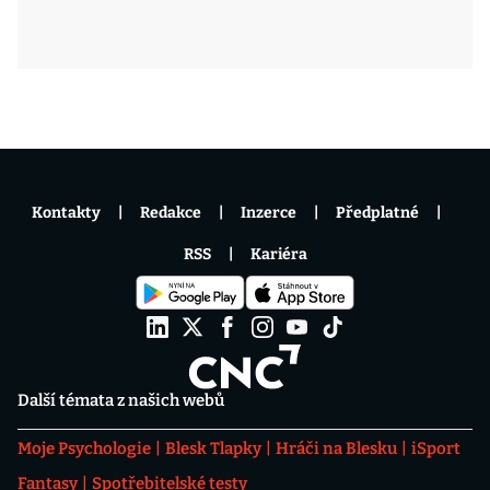
Kontakty
Redakce
Inzerce
Předplatné
RSS
Kariéra
Další témata z našich webů
Moje Psychologie
Blesk Tlapky
Hráči na Blesku
iSport
Fantasy
Spotřebitelské testy