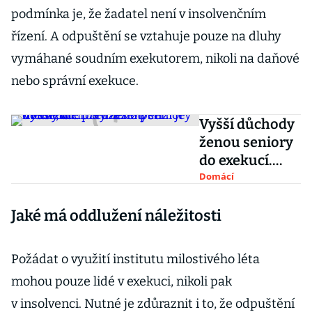
podmínka je, že žadatel není v insolvenčním
řízení. A odpuštění se vztahuje pouze na dluhy
vymáhané soudním exekutorem, nikoli na daňové
nebo správní exekuce.
Vyšší důchody
ženou seniory
do exekucí.
Srážek z penzí
Domácí
je méně, ale
Jaké má oddlužení náležitosti
předlužených
neubylo
Požádat o využití institutu milostivého léta
mohou pouze lidé v exekuci, nikoli pak
v insolvenci. Nutné je zdůraznit i to, že odpuštění