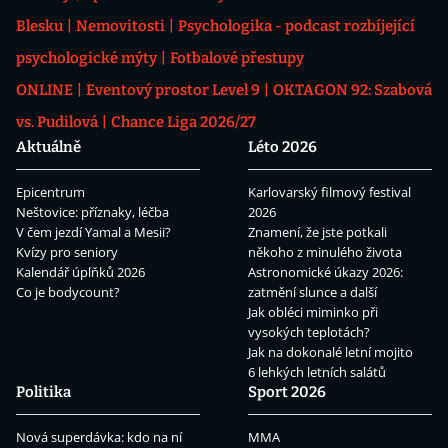
Blesku
Nemovitosti
Psychologika - podcast rozbíjející
psychologické mýty
Fotbalové přestupy
ONLINE
Eventový prostor Level 9
OKTAGON 92: Szabová
vs. Pudilová
Chance Liga 2026/27
Aktuálně
Léto 2026
Epicentrum
Karlovarský filmový festival
Neštovice: příznaky, léčba
2026
V čem jezdí Yamal a Mesii?
Znamení, že jste potkali
Kvízy pro seniory
někoho z minulého života
Kalendář úplňků 2026
Astronomické úkazy 2026:
Co je bodycount?
zatmění slunce a další
Jak obléci miminko při
vysokých teplotách?
Jak na dokonalé letní mojito
6 lehkých letních salátů
Politika
Sport 2026
Nová superdávka: kdo na ní
MMA