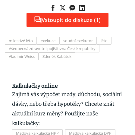
Vstoupit do diskuze (1)
milostivé léto
exekuce
soudní exekutor
léto
Všeobecná zdravotní pojišťovna České republiky
Vladimír Weiss
Zdeněk Kabátek
Kalkulačky online
Zajímá vás výpočet mzdy, důchodu, sociální
dávky, nebo třeba hypotéky? Chcete znát
aktuální kurz měny? Použijte naše
kalkulačky:
Mzdová kalkulačka HPP
Mzdová kalkulačka DPP