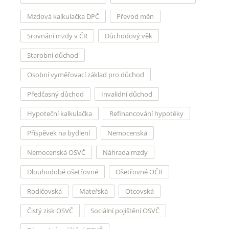
Mzdová kalkulačka DPČ
Převod měn
Srovnání mzdy v ČR
Důchodový věk
Starobní důchod
Osobní vyměřovací základ pro důchod
Předčasný důchod
Invalidní důchod
Hypoteční kalkulačka
Refinancování hypotéky
Příspěvek na bydlení
Nemocenská
Nemocenská OSVČ
Náhrada mzdy
Dlouhodobé ošetřovné
Ošetřovné OČR
Rodičovská
Mateřská
Otcovská
Čistý zisk OSVČ
Sociální pojištění OSVČ