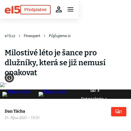
Předplatné
e15.cz
Finexpert
Půjčujeme si
Milostivé léto je šance pro
dlužníky, která se již nemusí
opakovat
3
Fotogalerie
Dan Tácha
1
21. října 2021
·
15:31