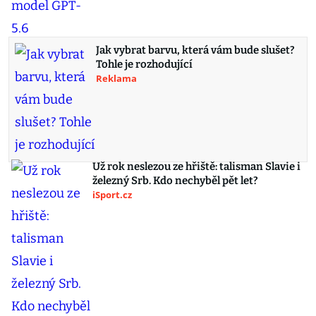
Jak vybrat barvu, která vám bude slušet?
Tohle je rozhodující
Reklama
Už rok neslezou ze hřiště: talisman Slavie i
železný Srb. Kdo nechyběl pět let?
iSport.cz