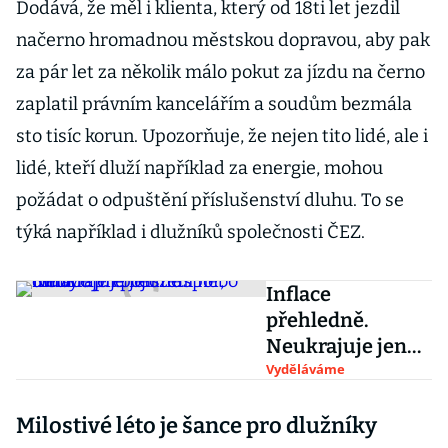
Dodává, že měl i klienta, který od 18ti let jezdil
načerno hromadnou městskou dopravou, aby pak
za pár let za několik málo pokut za jízdu na černo
zaplatil právním kancelářím a soudům bezmála
sto tisíc korun. Upozorňuje, že nejen tito lidé, ale i
lidé, kteří dluží například za energie, mohou
požádat o odpuštění příslušenství dluhu. To se
týká například i dlužníků společnosti ČEZ.
Inflace
přehledně.
Neukrajuje jen
z úspor,
Vyděláváme
ovlivňuje i
Milostivé léto je šance pro dlužníky
pojištění nebo